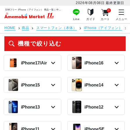
2026年08月08日
最終更新日
SIMフリー iPhone（アイフォン） 商品一覧 | 中古スマホ販売のアメモバマーケット
0
アメモバマーケット
Line
ガイド
カート
メニュー
HOME
商品
スマートフォン（本体）
iPhone（アイフォン）
機種で絞り込む
iPhone17/Air
iPhone16
iPhone17
iPhone 16e
2025年モデル
2025年モデル
iPhone15
iPhone14
135,800円〜
79,300円〜
在庫数:3
在庫数:81
iPhone15 Pro
iPhone14 Plus
iPhone16 Pro
2022年モデル
Max
2024年モデル
iPhone13
iPhone12
43,800円〜
2023年モデル
126,800円〜
在庫数:2
137,800円〜
在庫数:6
在庫数:2
iPhone13 Pro
iPhone12 Pro
iPhone14
iPhone16 Plus
2020年モデル
Max
2022年モデル
iPhone11
iPhoneSE
iPhone15 Pro