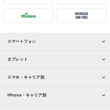
スマートフォン
iPhone
Galaxy
タブレット
Google Pixel
Xperia
iPad
iPad mini
AQUOS
Xiaomi
スマホ・キャリア別
iPad Air
iPad Pro
OPPO
Android
docomo
au
Surface
Galaxy Tab
iPhone・キャリア別
SoftBank
楽天モバイル
Xiaomi Tablet
docomo
au