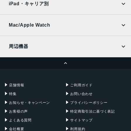
Ymobile
SIMフリー
iPad・キャリア別
SoftBank
楽天モバイル
UQmobile
au
SoftBank
Ymobile
SIMフリー
Mac/Apple Watch
docomo
Wi-Fi
UQmobile
MacBook
MacBook Air
周辺機器
MacBook Pro
iMac
ページトップへ
Apple Pencil
Keyboard
Mac mini
Mac Studio
充電器
iPadケース
Mac Pro
Apple Watch
店舗情報
ご利用ガイド
特集
お問い合わせ
お知らせ・キャンペーン
プライバシーポリシー
お客様の声
特定商取引法に基づく表記
よくある質問
サイトマップ
会社概要
利用規約