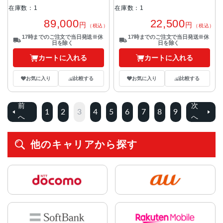
在庫数：1
在庫数：1
89,000
22,500
円
円
（税込）
（税込）
17時までのご注文で当日発送※休
17時までのご注文で当日発送※休
日を除く
日を除く
カートに入れる
カートに入れる
お気に入り
比較する
お気に入り
比較する
前
次
1
2
3
4
5
6
7
8
9
へ
へ
他のキャリアから探す