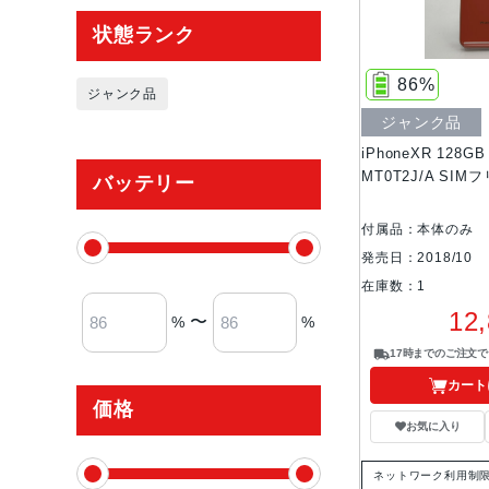
状態ランク
86%
ジャンク品
ジャンク品
iPhoneXR 128
MT0T2J/A SI
バッテリー
付属品：本体のみ
発売日：2018/10
在庫数：1
12
〜
%
%
17時までのご注文
カート
価格
お気に入り
ネットワーク利用制