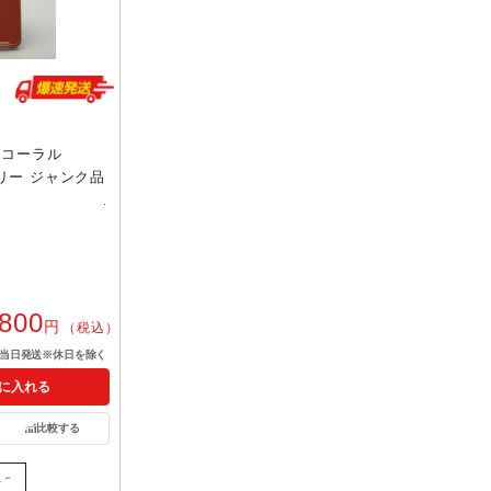
GB コーラル
Mフリー ジャンク品
,800
円
（税込）
で当日発送※休日を除く
に入れる
比較する
限－