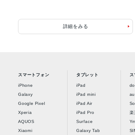
詳細をみる
スマートフォン
タブレット
ス
iPhone
iPad
d
Galaxy
iPad mini
au
Google Pixel
iPad Air
So
Xperia
iPad Pro
楽
AQUOS
Surface
Ym
Xiaomi
Galaxy Tab
S