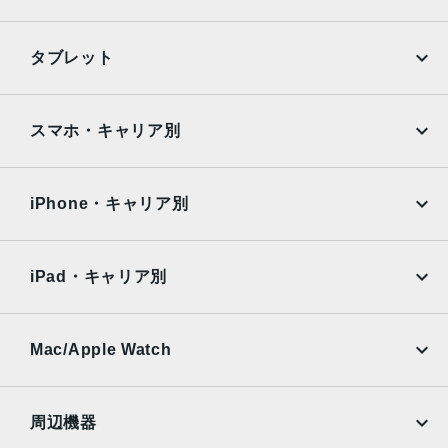
iPhone
Galaxy
タブレット
Google Pixel
Xperia
iPad
iPad mini
AQUOS
Xiaomi
スマホ・キャリア別
iPad Air
iPad Pro
OPPO
Android
docomo
au
Surface
Galaxy Tab
iPhone・キャリア別
SoftBank
楽天モバイル
Xiaomi Tablet
docomo
au
Ymobile
SIMフリー
iPad・キャリア別
SoftBank
楽天モバイル
UQmobile
au
SoftBank
Ymobile
SIMフリー
Mac/Apple Watch
docomo
Wi-Fi
UQmobile
MacBook
MacBook Air
周辺機器