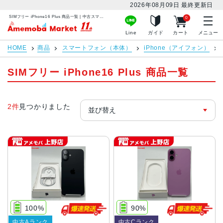
2026年08月09日
最終更新日
SIMフリー iPhone16 Plus 商品一覧 | 中古スマホ販売のアメモバマーケット
0
アメモバマーケット
Line
ガイド
カート
メニュー
HOME
商品
スマートフォン（本体）
iPhone（アイフォン）
SIMフリー iPhone16 Plus 商品一覧
2件
見つかりました
100%
90%
中古Aランク
中古Cランク