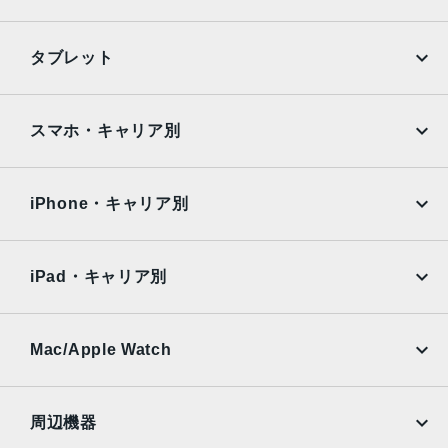
iPhone
Galaxy
タブレット
Google Pixel
Xperia
iPad
iPad mini
AQUOS
Xiaomi
スマホ・キャリア別
iPad Air
iPad Pro
OPPO
Android
docomo
au
Surface
Galaxy Tab
iPhone・キャリア別
SoftBank
楽天モバイル
Xiaomi Tablet
docomo
au
Ymobile
SIMフリー
iPad・キャリア別
SoftBank
楽天モバイル
UQmobile
au
SoftBank
Ymobile
SIMフリー
Mac/Apple Watch
docomo
Wi-Fi
UQmobile
MacBook
MacBook Air
周辺機器