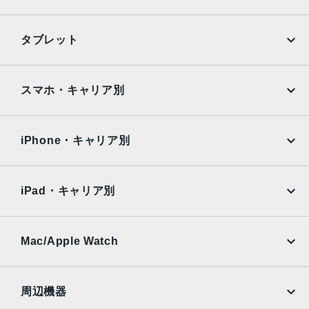
iPhone
Galaxy
タブレット
Google Pixel
Xperia
iPad
iPad mini
AQUOS
Xiaomi
スマホ・キャリア別
iPad Air
iPad Pro
OPPO
Android
docomo
au
Surface
Galaxy Tab
iPhone・キャリア別
SoftBank
楽天モバイル
Xiaomi Tablet
docomo
au
Ymobile
SIMフリー
iPad・キャリア別
SoftBank
楽天モバイル
UQmobile
au
SoftBank
Ymobile
SIMフリー
Mac/Apple Watch
docomo
Wi-Fi
UQmobile
MacBook
MacBook Air
周辺機器