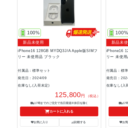
100%
100
新品未使用
新品未
iPhone16 128GB MYDQ3J/A Apple版SIMフ
iPhone16 
リー 未使用品 ブラック
リー 未使用
付属品：標準セット
付属品：標
発売日：2024/09
発売日：2024
在庫なし(入荷未定)
在庫なし(入
125,800
円
（税込）
17時までのご注文で当日発送※休日を除く
1
カートに入れる
お気に入り
比較する
お