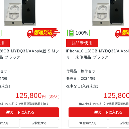
%
100%
使用
新品未使用
128GB MYDQ3J/AApple版 SIMフ
iPhone16 128GB MYDQ3J/A Ap
品 ブラック
リー 未使用品 ブラック
準セット
付属品：標準セット
/09
発売日：2024/09
荷未定)
在庫なし(入荷未定)
125,800
125,80
円
（税込）
7時までのご注文で当日発送※休日を除く
17時までのご注文で当日発送※休日
カートに入れる
カートに入れる
気に入り
比較する
お気に入り
比較