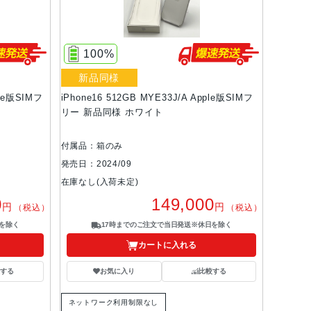
100%
新品同様
ple版SIMフ
iPhone16 512GB MYE33J/A Apple版SIMフ
リー 新品同様 ホワイト
付属品：箱のみ
発売日：2024/09
在庫なし(入荷未定)
0
149,000
円
円
（税込）
（税込）
を除く
17時までのご注文で当日発送※休日を除く
カートに入れる
する
お気に入り
比較する
ネットワーク利用制限なし