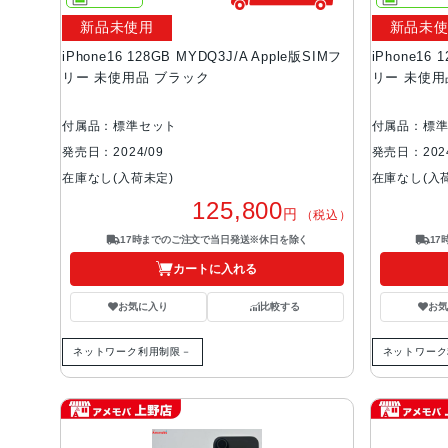
新品未使用
新品未
iPhone16 128GB MYDQ3J/A Apple版SIMフ
iPhone16 
リー 未使用品 ブラック
リー 未使用
付属品：標準セット
付属品：標
発売日：2024/09
発売日：2024
在庫なし(入荷未定)
在庫なし(入
125,800
円
（税込）
17時までのご注文で当日発送※休日を除く
1
カートに入れる
お気に入り
比較する
お
ネットワーク利用制限－
ネットワーク