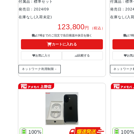
付属品：標準セット
付属品：標準
発売日：2024/09
発売日：2024
在庫なし(入荷未定)
在庫なし(入荷
123,800
円
（税込）
17時までのご注文で当日発送※休日を除く
17
カートに入れる
お気に入り
比較する
お気
ネットワーク利用制限－
ネットワーク
100%
100