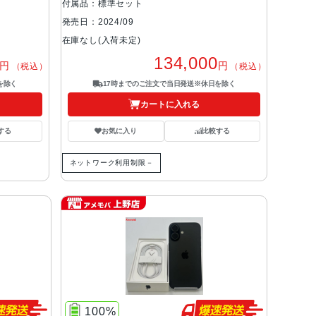
付属品：標準セット
発売日：2024/09
在庫なし(入荷未定)
134,000
円
円
（税込）
（税込）
を除く
17時までのご注文で当日発送※休日を除く
カートに入れる
する
お気に入り
比較する
ネットワーク利用制限－
100%