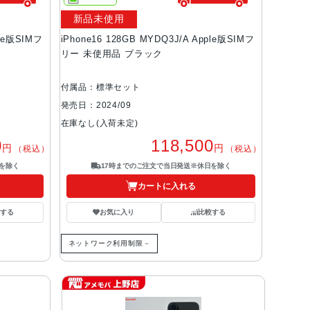
新品未使用
ple版SIMフ
iPhone16 128GB MYDQ3J/A Apple版SIMフ
リー 未使用品 ブラック
付属品：標準セット
発売日：2024/09
在庫なし(入荷未定)
0
118,500
円
円
（税込）
（税込）
を除く
17時までのご注文で当日発送※休日を除く
カートに入れる
する
お気に入り
比較する
ネットワーク利用制限－