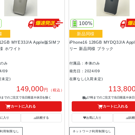
%
100%
様
新品同様
512GB MYE33J/A Apple版SIMフ
iPhone16 128GB MYDQ3J/A Ap
様 ホワイト
リー 新品同様 ブラック
体のみ
付属品：本体のみ
/09
発売日：2024/09
荷未定)
在庫なし(入荷未定)
149,000
113,80
円
（税込）
7時までのご注文で当日発送※休日を除く
17時までのご注文で当日発送※休日
カートに入れる
カートに入れる
気に入り
比較する
お気に入り
比較
利用制限なし
ネットワーク利用制限なし