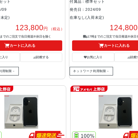
セット
付属品：標準セット
/09
発売日：2024/09
未定)
在庫なし(入荷未定)
123,800
124,800
円
（税込）
時までのご注文で当日発送※休日を除く
17時までのご注文で当日発送※休日
カートに入れる
カートに入れる
に入り
比較する
お気に入り
比較
利用制限－
ネットワーク利用制限－
%
100%