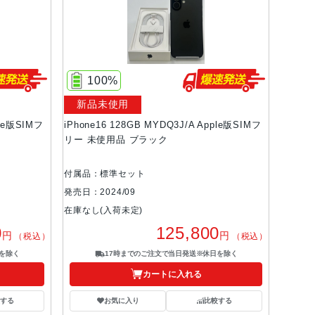
100%
新品未使用
ple版SIMフ
iPhone16 128GB MYDQ3J/A Apple版SIMフ
リー 未使用品 ブラック
付属品：標準セット
発売日：2024/09
在庫なし(入荷未定)
0
125,800
円
円
（税込）
（税込）
を除く
17時までのご注文で当日発送※休日を除く
カートに入れる
する
お気に入り
比較する