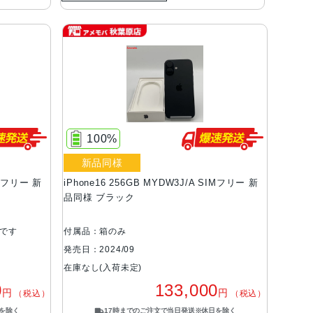
100%
新品同様
IMフリー 新
iPhone16 256GB MYDW3J/A SIMフリー 新
品同様 ブラック
です
付属品：箱のみ
発売日：2024/09
在庫なし(入荷未定)
0
133,000
円
円
（税込）
（税込）
を除く
17時までのご注文で当日発送※休日を除く