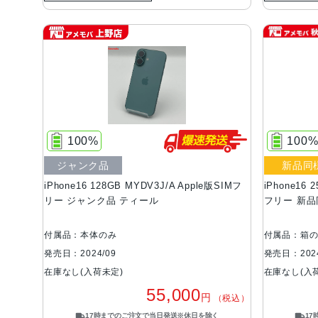
100%
100
ジャンク品
新品同
iPhone16 128GB MYDV3J/A Apple版SIMフ
iPhone16
リー ジャンク品 ティール
フリー 新品
付属品：本体のみ
付属品：箱
発売日：2024/09
発売日：2024
在庫なし(入荷未定)
在庫なし(入
55,000
円
（税込）
17時までのご注文で当日発送※休日を除く
1