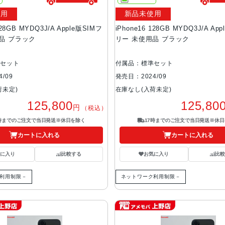
使用
新品未使用
128GB MYDQ3J/A Apple版SIMフ
iPhone16 128GB MYDQ3J/A Ap
品 ブラック
リー 未使用品 ブラック
準セット
付属品：標準セット
/09
発売日：2024/09
荷未定)
在庫なし(入荷未定)
125,800
125,80
円
（税込）
7時までのご注文で当日発送※休日を除く
17時までのご注文で当日発送※休日
カートに入れる
カートに入れる
気に入り
比較する
お気に入り
比較
利用制限－
ネットワーク利用制限－