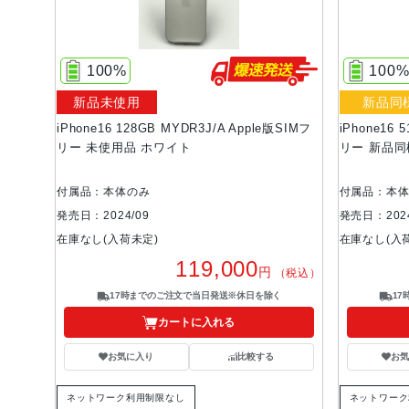
100%
100
新品未使用
新品同
iPhone16 128GB MYDR3J/A Apple版SIMフ
iPhone16 
リー 未使用品 ホワイト
リー 新品同
付属品：本体のみ
付属品：本
発売日：2024/09
発売日：2024
在庫なし(入荷未定)
在庫なし(入
119,000
円
（税込）
17時までのご注文で当日発送※休日を除く
1
カートに入れる
お気に入り
比較する
お
ネットワーク利用制限なし
ネットワーク