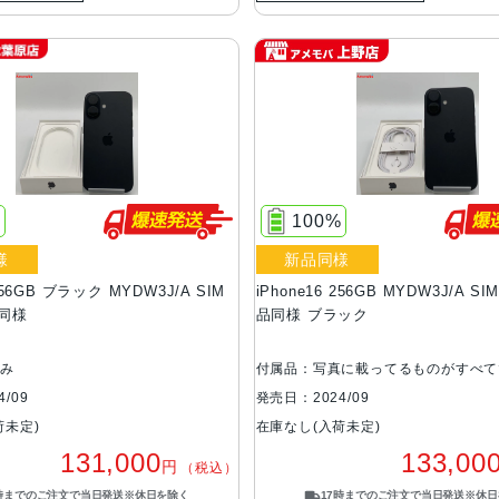
%
100%
様
新品同様
 256GB ブラック MYDW3J/A SIM
iPhone16 256GB MYDW3J/A S
同様
品同様 ブラック
のみ
付属品：写真に載ってるものがすべて
/09
発売日：2024/09
荷未定)
在庫なし(入荷未定)
131,000
133,00
円
（税込）
7時までのご注文で当日発送※休日を除く
17時までのご注文で当日発送※休日