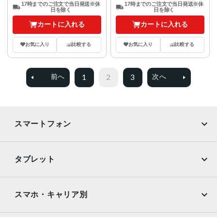
17時までのご注文で当日発送※休
17時までのご注文で当日発送※休
日を除く
日を除く
カートに入れる
カートに入れる
お気に入り
比較する
お気に入り
比較する
1
2
3
前へ
次へ
スマートフォン
iPhone
Galaxy
タブレット
Google Pixel
Xperia
iPad
iPad mini
AQUOS
Xiaomi
スマホ・キャリア別
iPad Air
iPad Pro
OPPO
Android