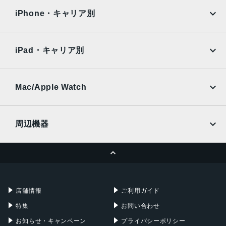
docomo
au
Surface
Galaxy Tab
iPhone・キャリア別
SoftBank
楽天モバイル
Xiaomi Tablet
docomo
au
Ymobile
SIMフリー
iPad・キャリア別
SoftBank
楽天モバイル
UQmobile
au
SoftBank
Ymobile
SIMフリー
Mac/Apple Watch
docomo
Wi-Fi
UQmobile
MacBook
MacBook Air
周辺機器
MacBook Pro
iMac
ページトップへ
Apple Pencil
Keyboard
Mac mini
Mac Studio
充電器
iPadケース
Mac Pro
Apple Watch
店舗情報
ご利用ガイド
特集
お問い合わせ
お知らせ・キャンペーン
プライバシーポリシー