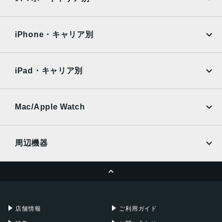
iPad Air
iPad Pro
インカメラ
OPPO
Android
docomo
au
約1050万画素
Surface
Galaxy Tab
iPhone・キャリア別
SoftBank
楽天モバイル
認証機能
Xiaomi Tablet
docomo
au
指紋認証/顔認証
Ymobile
SIMフリー
iPad・キャリア別
発売日
SoftBank
楽天モバイル
UQmobile
2024年8月22日
au
SoftBank
Ymobile
SIMフリー
Mac/Apple Watch
docomo
Wi-Fi
UQmobile
MacBook
MacBook Air
周辺機器
MacBook Pro
iMac
ページトップへ
Apple Pencil
Keyboard
Mac mini
Mac Studio
充電器
iPadケース
Mac Pro
Apple Watch
店舗情報
ご利用ガイド