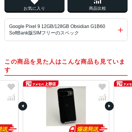
お気に入り
商品比較
Google Pixel 9 12GB/128GB Obsidian G1B60
SoftBank版SIMフリーのスペック
プロセッサ
この商品を見た人はこんな商品も見ていま
Google Tensor G4
Titan M2 セキュリティ コプロセッサ
す
OS
Android 14
サイズ
約152.8×72.0×8.5mm
重量
約198g