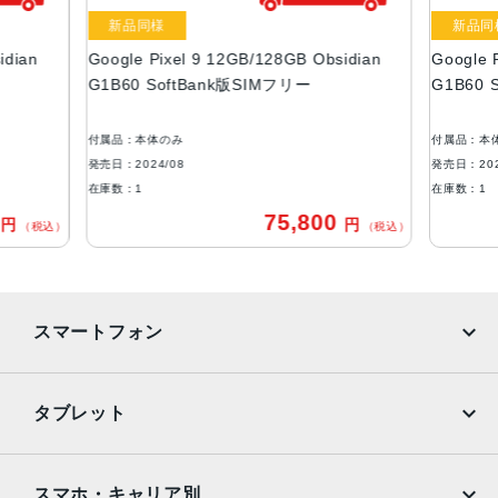
液晶
新品同様
新品同
idian
Google Pixel 9 12GB/128GB Obsidian
Google 
約6.3インチ
G1B60 SoftBank版SIMフリー
G1B60 
カラー
Obsidian
付属品：本体のみ
付属品：本
Porcelain
発売日：2024/08
発売日：202
Peony
在庫数：1
在庫数：1
Wintergreen
0
75,800
円
円
（税込）
（税込）
メモリ容量
RAM：12GB
ROM： 128GB、256GB
スマートフォン
バッテリー容量
4700mAh
iPhone
Galaxy
タブレット
アウトカメラ
Google Pixel
Xperia
Octa PD 広角：約5000万画素
iPad
iPad mini
AQUOS
Xiaomi
スマホ・キャリア別
ウルトラワイド：約4800万画素