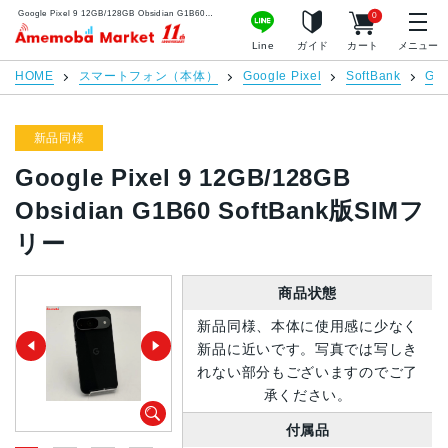
Google Pixel 9 12GB/128GB Obsidian G1B60 SoftBank版SIMフリー | 中古スマホ販売のアメモバマーケット
0
アメモバマーケット
Line
ガイド
カート
メニュー
HOME
スマートフォン（本体）
Google Pixel
SoftBank
Goo
新品同様
Google Pixel 9 12GB/128GB
Obsidian G1B60 SoftBank版SIMフ
リー
商品状態
新品同様、本体に使用感に少なく
新品に近いです。写真では写しき
れない部分もございますのでご了
承ください。
付属品