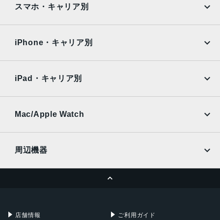
AQUOS
Xiaomi
スマホ・キャリア別
iPad Air
iPad Pro
OPPO
Android
docomo
au
Surface
Galaxy Tab
iPhone・キャリア別
SoftBank
楽天モバイル
Xiaomi Tablet
docomo
au
Ymobile
SIMフリー
iPad・キャリア別
SoftBank
楽天モバイル
UQmobile
au
SoftBank
Ymobile
SIMフリー
Mac/Apple Watch
docomo
Wi-Fi
UQmobile
MacBook
MacBook Air
周辺機器
MacBook Pro
iMac
ページトップへ
Apple Pencil
Keyboard
Mac mini
Mac Studio
充電器
iPadケース
Mac Pro
Apple Watch
店舗情報
ご利用ガイド