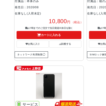
付属品：本体のみ
付属品：箱の
発売日：2020/08
発売日：2020
在庫なし(入荷未定)
在庫なし(入荷
10,800
円
（税込）
17時までのご注文で当日発送※休日を除く
17
カートに入れる
お気に入り
比較する
お気
ネットワーク利用制限◯
SIMロック解
サービス