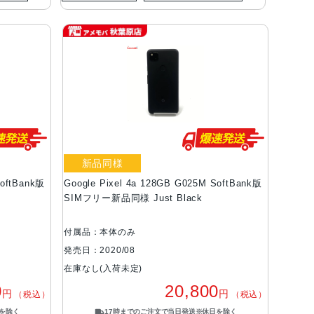
新品同様
SoftBank版
Google Pixel 4a 128GB G025M SoftBank版
SIMフリー新品同様 Just Black
付属品：本体のみ
発売日：2020/08
在庫なし(入荷未定)
0
20,800
円
円
（税込）
（税込）
を除く
17時までのご注文で当日発送※休日を除く