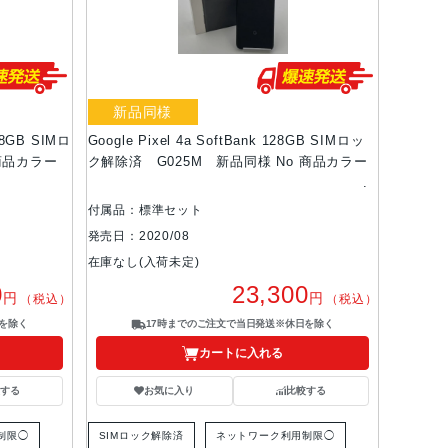
新品同様
128GB SIMロ
Google Pixel 4a SoftBank 128GB SIMロッ
 商品カラー
ク解除済 G025M 新品同様 No 商品カラー
付属品：標準セット
発売日：2020/08
在庫なし(入荷未定)
0
23,300
円
円
（税込）
（税込）
を除く
17時までのご注文で当日発送※休日を除く
カートに入れる
する
お気に入り
比較する
制限◯
SIMロック解除済
ネットワーク利用制限◯