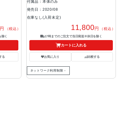
付属品：本体のみ
発売日：2020/08
在庫なし(入荷未定)
11,800
円
円
（税込）
（税込）
を除く
17時までのご注文で当日発送※休日を除く
カートに入れる
する
お気に入り
比較する
ネットワーク利用制限－