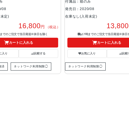
み
付属品：箱のみ
/08
発売日：2020/08
未定)
在庫なし(入荷未定)
16,800
13,800
円
（税込）
時までのご注文で当日発送※休日を除く
17時までのご注文で当日発送※休日
カートに入れる
カートに入れる
に入り
比較する
お気に入り
比較
除済
ネットワーク利用制限◯
ネットワーク利用制限◯