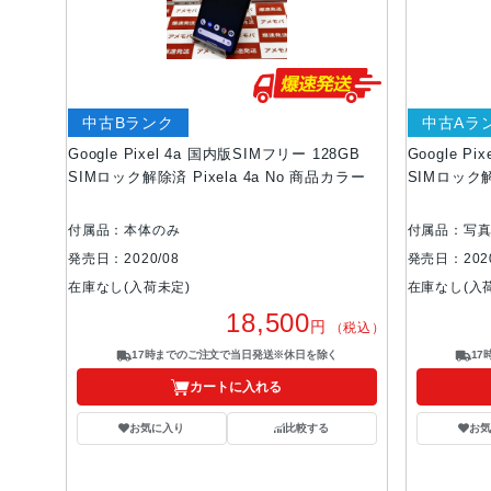
中古Bランク
中古Aラ
Google Pixel 4a 国内版SIMフリー 128GB
Google P
SIMロック解除済 Pixela 4a No 商品カラー
SIMロック解
付属品：本体のみ
付属品：写
発売日：2020/08
発売日：2020
在庫なし(入荷未定)
在庫なし(入
18,500
円
（税込）
17時までのご注文で当日発送※休日を除く
1
カートに入れる
お気に入り
比較する
お