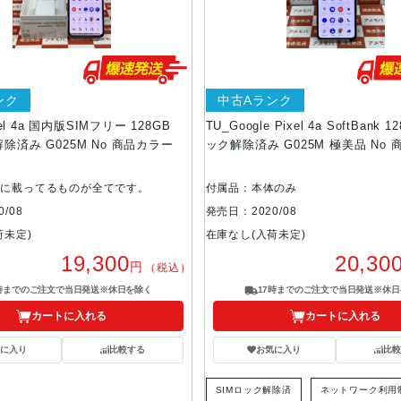
ンク
中古Aランク
ixel 4a 国内版SIMフリー 128GB
TU_Google Pixel 4a SoftBank 
除済み G025M No 商品カラー
ック解除済み G025M 極美品 No
真に載ってるものが全てです。
付属品：本体のみ
/08
発売日：2020/08
荷未定)
在庫なし(入荷未定)
19,300
20,30
円
（税込）
7時までのご注文で当日発送※休日を除く
17時までのご注文で当日発送※休日
カートに入れる
カートに入れる
気に入り
比較する
お気に入り
比較
SIMロック解除済
ネットワーク利用