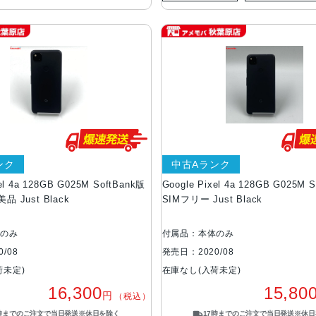
ンク
中古Aランク
xel 4a 128GB G025M SoftBank版
Google Pixel 4a 128GB G025M 
品 Just Black
SIMフリー Just Black
体のみ
付属品：本体のみ
/08
発売日：2020/08
荷未定)
在庫なし(入荷未定)
16,300
15,80
円
（税込）
7時までのご注文で当日発送※休日を除く
17時までのご注文で当日発送※休日