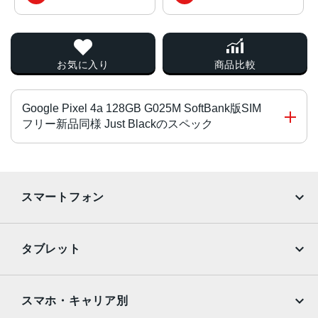
お気に入り
商品比較
Google Pixel 4a 128GB G025M SoftBank版SIM
フリー新品同様 Just Blackのスペック
チップ・プロセッサー
Snapdragon 730G オクタコア
スマートフォン
カラー
iPhone
Galaxy
Just Black 、Barely Blue
タブレット
サイズ・重さ
Google Pixel
Xperia
iPad
iPad mini
69.4x144x8.2mm・143g
AQUOS
Xiaomi
スマホ・キャリア別
液晶