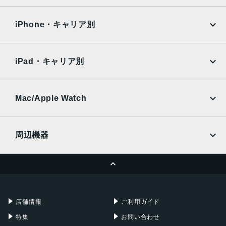
iPad Air
iPad Pro
OPPO
Android
5.81インチ
docomo
au
Surface
Galaxy Tab
iPhone・キャリア別
アウトカメラ
SoftBank
楽天モバイル
Xiaomi Tablet
12.2 メガピクセル (デュアル ピクセル)
docomo
au
Ymobile
SIMフリー
iPad・キャリア別
インカメラ
SoftBank
楽天モバイル
UQmobile
8 メガピクセル
au
SoftBank
Ymobile
SIMフリー
Mac/Apple Watch
内蔵メモリ
docomo
Wi-Fi
128GB
UQmobile
MacBook
MacBook Air
周辺機器
バッテリー容量
MacBook Pro
iMac
3140mAh
ページトップへ
Apple Pencil
Keyboard
認証機能
Mac mini
Mac Studio
充電器
iPadケース
指紋認証
Mac Pro
Apple Watch
店舗情報
ご利用ガイド
発売日
特集
お問い合わせ
2020年8月20日