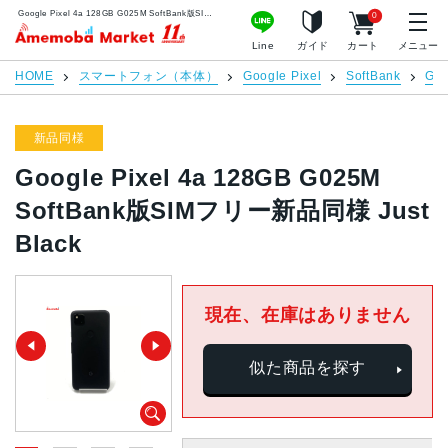
Google Pixel 4a 128GB G025M SoftBank版SIMフリー新品同様 Just Black | 中古スマホ販売のアメモバマーケット
0
アメモバマーケット
Line
ガイド
カート
メニュー
HOME
スマートフォン（本体）
Google Pixel
SoftBank
Goo
新品同様
Google Pixel 4a 128GB G025M
SoftBank版SIMフリー新品同様 Just
Black
現在、在庫はありません
似た商品を探す