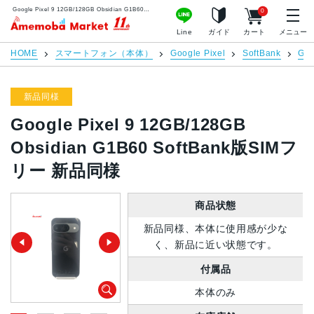
Google Pixel 9 12GB/128GB Obsidian G1B60 SoftBank版SIMフリー 新品同様 | 中古スマホ販売のアメモバマーケット
0
アメモバマーケット
Line
ガイド
カート
メニュー
HOME
スマートフォン（本体）
Google Pixel
SoftBank
Goo
新品同様
Google Pixel 9 12GB/128GB
Obsidian G1B60 SoftBank版SIMフ
リー 新品同様
商品状態
新品同様、本体に使用感が少な
く、新品に近い状態です。
付属品
本体のみ