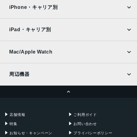
docomo
au
約1050万画素
Surface
Galaxy Tab
iPhone・キャリア別
SoftBank
楽天モバイル
認証機能
Xiaomi Tablet
docomo
au
指紋認証/顔認証
Ymobile
SIMフリー
iPad・キャリア別
発売日
SoftBank
楽天モバイル
UQmobile
2024年8月22日
au
SoftBank
Ymobile
SIMフリー
Mac/Apple Watch
docomo
Wi-Fi
UQmobile
MacBook
MacBook Air
周辺機器
MacBook Pro
iMac
ページトップへ
Apple Pencil
Keyboard
Mac mini
Mac Studio
充電器
iPadケース
Mac Pro
Apple Watch
店舗情報
ご利用ガイド
特集
お問い合わせ
お知らせ・キャンペーン
プライバシーポリシー