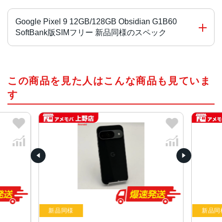
Google Pixel 9 12GB/128GB Obsidian G1B60
SoftBank版SIMフリー 新品同様のスペック
プロセッサ
この商品を見た人はこんな商品も見ていま
Google Tensor G4
Titan M2 セキュリティ コプロセッサ
す
OS
Android 14
サイズ
約152.8×72.0×8.5mm
重量
約198g
液晶
新品同様
新品同