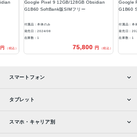
idian
Google Pixel 9 12GB/128GB Obsidian
Google 
約6.3インチ
G1B60 SoftBank版SIMフリー
G1B60 
カラー
Obsidian
付属品：本体のみ
付属品：本
Porcelain
発売日：2024/08
発売日：202
Peony
在庫数：1
在庫数：1
Wintergreen
0
75,800
円
円
（税込）
（税込）
メモリ容量
RAM：12GB
ROM： 128GB、256GB
スマートフォン
バッテリー容量
4700mAh
iPhone
Galaxy
タブレット
アウトカメラ
Google Pixel
Xperia
Octa PD 広角：約5000万画素
iPad
iPad mini
AQUOS
Xiaomi
スマホ・キャリア別
ウルトラワイド：約4800万画素
iPad Air
iPad Pro
インカメラ
OPPO
Android