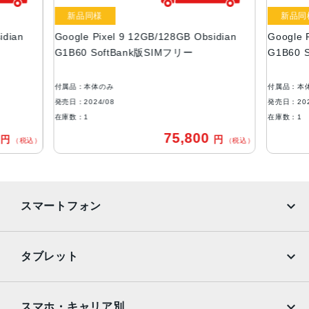
液晶
新品同様
新品同
idian
Google Pixel 9 12GB/128GB Obsidian
Google 
約6.3インチ
G1B60 SoftBank版SIMフリー
G1B60 
カラー
Obsidian
付属品：本体のみ
付属品：本
Porcelain
発売日：2024/08
発売日：202
Peony
在庫数：1
在庫数：1
Wintergreen
0
75,800
円
円
（税込）
（税込）
メモリ容量
RAM：12GB
ROM： 128GB、256GB
スマートフォン
バッテリー容量
4700mAh
iPhone
Galaxy
タブレット
アウトカメラ
Google Pixel
Xperia
Octa PD 広角：約5000万画素
iPad
iPad mini
AQUOS
Xiaomi
スマホ・キャリア別
ウルトラワイド：約4800万画素