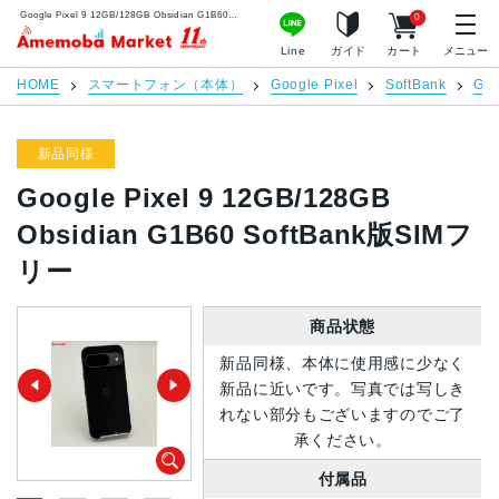
Google Pixel 9 12GB/128GB Obsidian G1B60 SoftBank版SIMフリー | 中古スマホ販売のアメモバマーケット
0
アメモバマーケット
Line
ガイド
カート
メニュー
HOME
スマートフォン（本体）
Google Pixel
SoftBank
Goo
新品同様
Google Pixel 9 12GB/128GB
Obsidian G1B60 SoftBank版SIMフ
リー
商品状態
新品同様、本体に使用感に少なく
新品に近いです。写真では写しき
れない部分もございますのでご了
承ください。
付属品