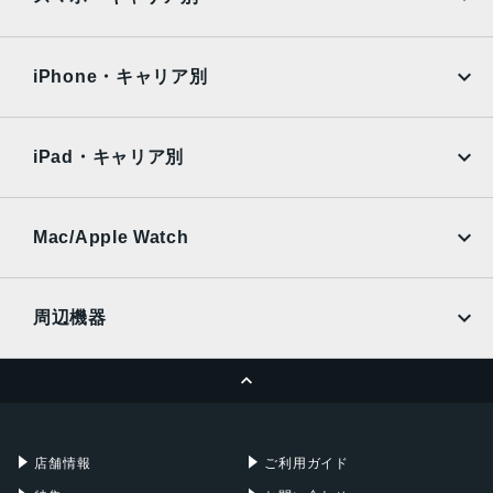
iPad Air
iPad Pro
インカメラ
OPPO
Android
docomo
au
約1050万画素
Surface
Galaxy Tab
iPhone・キャリア別
SoftBank
楽天モバイル
認証機能
Xiaomi Tablet
docomo
au
指紋認証/顔認証
Ymobile
SIMフリー
iPad・キャリア別
発売日
SoftBank
楽天モバイル
UQmobile
2024年8月22日
au
SoftBank
Ymobile
SIMフリー
Mac/Apple Watch
docomo
Wi-Fi
UQmobile
MacBook
MacBook Air
周辺機器
MacBook Pro
iMac
ページトップへ
Apple Pencil
Keyboard
Mac mini
Mac Studio
充電器
iPadケース
Mac Pro
Apple Watch
店舗情報
ご利用ガイド