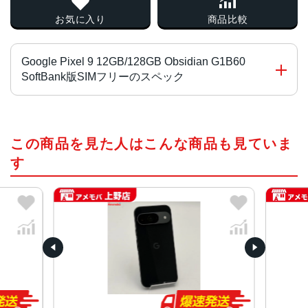
お気に入り
商品比較
Google Pixel 9 12GB/128GB Obsidian G1B60
SoftBank版SIMフリーのスペック
プロセッサ
この商品を見た人はこんな商品も見ていま
Google Tensor G4
Titan M2 セキュリティ コプロセッサ
す
OS
Android 14
サイズ
約152.8×72.0×8.5mm
重量
約198g