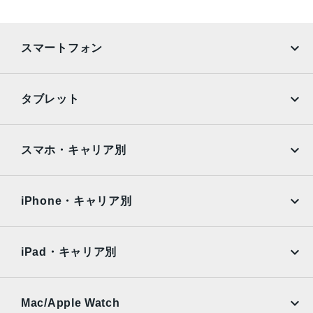
スマートフォン
iPhone
Galaxy
タブレット
Google Pixel
Xperia
iPad
iPad mini
AQUOS
Xiaomi
スマホ・キャリア別
iPad Air
iPad Pro
OPPO
Android
docomo
au
Surface
Galaxy Tab
iPhone・キャリア別
SoftBank
楽天モバイル
Xiaomi Tablet
docomo
au
Ymobile
SIMフリー
iPad・キャリア別
SoftBank
楽天モバイル
UQmobile
au
SoftBank
Ymobile
SIMフリー
Mac/Apple Watch