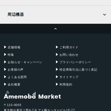
docomo
Wi-Fi
UQmobile
MacBook
MacBook Air
周辺機器
MacBook Pro
iMac
ページトップへ
Apple Pencil
Keyboard
Mac mini
Mac Studio
充電器
iPadケース
Mac Pro
Apple Watch
店舗情報
ご利用ガイド
特集
お問い合わせ
お知らせ・キャンペーン
プライバシーポリシー
お客様の声
特定商取引法に基づく表記
よくある質問
サイトマップ
会社概要
利用規約
〒110-0005
東京都台東区上野4-7-8 アメ横センタービル1F-27