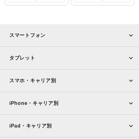
スマートフォン
iPhone
Galaxy
タブレット
Google Pixel
Xperia
iPad
iPad mini
AQUOS
Xiaomi
スマホ・キャリア別
iPad Air
iPad Pro
OPPO
Android
docomo
au
Surface
Galaxy Tab
iPhone・キャリア別
SoftBank
楽天モバイル
Xiaomi Tablet
docomo
au
Ymobile
SIMフリー
iPad・キャリア別
SoftBank
楽天モバイル
UQmobile