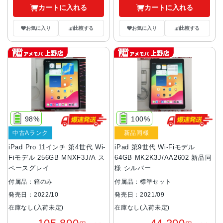
カートに入れる
カートに入れる
お気に入り
比較する
お気に入り
比較する
98%
100%
中古Aランク
新品同様
iPad Pro 11インチ 第4世代 Wi-
iPad 第9世代 Wi-Fiモデル
Fiモデル 256GB MNXF3J/A ス
64GB MK2K3J/AA2602 新品同
ペースグレイ
様 シルバー
付属品：箱のみ
付属品：標準セット
発売日：2022/10
発売日：2021/09
在庫なし(入荷未定)
在庫なし(入荷未定)