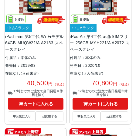
88%
88%
中古Aランク
中古Aランク
iPad mini 第5世代 Wi-Fiモデル
iPad Air 第4世代 au版SIMフリ
64GB MUQW2J/A A2133 スペ
ー 256GB MYH22J/A A2072 ス
ースグレイ
ペースグレイ
付属品：本体のみ
付属品：本体のみ
発売日：2019/03
発売日：2020/10
在庫なし(入荷未定)
在庫なし(入荷未定)
40,500
70,800
円
円
（税込）
（税込）
17時までのご注文で当日発送※休
17時までのご注文で当日発送※休
日を除く
日を除く
カートに入れる
カートに入れる
お気に入り
比較する
お気に入り
比較する