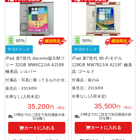
90%
90%
中古Aランク
中古Aランク
iPad 第7世代 docomo版SIMフ
iPad 第7世代 Wi-Fiモデル
リー 32GB MW6C2J/A A2198
128GB MW792J/A A2197 極美
極美品 シルバー
品 ゴールド
付属品：写真に載ってるものが全
付属品：箱のみ
てです。
発売日：2019/09
発売日：2019/09
在庫なし(入荷未定)
在庫なし(入荷未定)
35,500
35,200
円
円
（税込）
（税込）
17時までのご注文で当日発送※休
17時までのご注文で当日発送※休
日を除く
日を除く
カートに入れる
カートに入れる