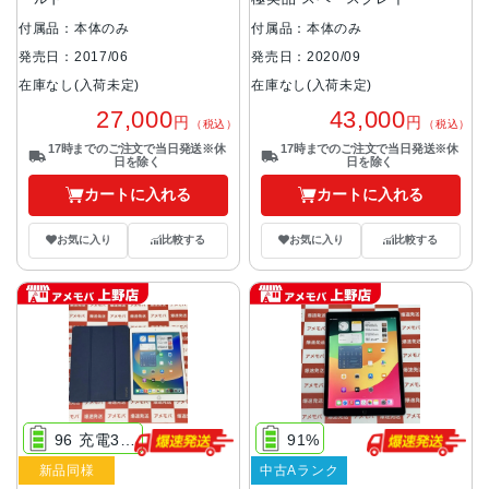
付属品：本体のみ
付属品：本体のみ
発売日：2017/06
発売日：2020/09
在庫なし(入荷未定)
在庫なし(入荷未定)
27,000
43,000
円
円
（税込）
（税込）
17時までのご注文で当日発送※休
17時までのご注文で当日発送※休
日を除く
日を除く
カートに入れる
カートに入れる
お気に入り
比較する
お気に入り
比較する
96 充電36回
91%
新品同様
中古Aランク