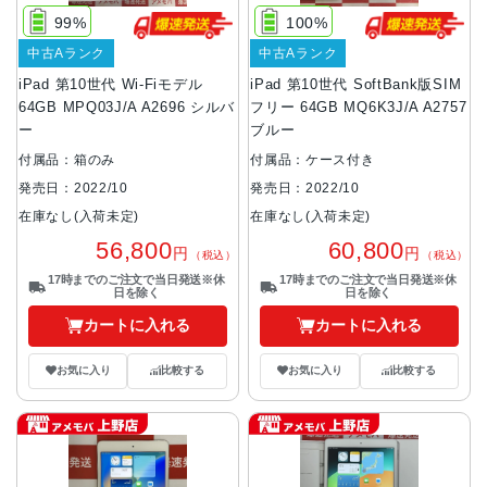
99%
100%
中古Aランク
中古Aランク
iPad 第10世代 Wi-Fiモデル
iPad 第10世代 SoftBank版SIM
64GB MPQ03J/A A2696 シルバ
フリー 64GB MQ6K3J/A A2757
ー
ブルー
付属品：箱のみ
付属品：ケース付き
発売日：2022/10
発売日：2022/10
在庫なし(入荷未定)
在庫なし(入荷未定)
56,800
60,800
円
円
（税込）
（税込）
17時までのご注文で当日発送※休
17時までのご注文で当日発送※休
日を除く
日を除く
カートに入れる
カートに入れる
お気に入り
比較する
お気に入り
比較する