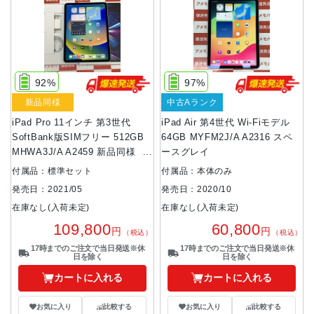
92%
97%
新品同様
中古Aランク
iPad Pro 11インチ 第3世代
iPad Air 第4世代 Wi-Fiモデル
SoftBank版SIMフリー 512GB
64GB MYFM2J/A A2316 スペ
MHWA3J/A A2459 新品同様 ス
ースグレイ
ペースグレイ
付属品：標準セット
付属品：本体のみ
発売日：2021/05
発売日：2020/10
在庫なし(入荷未定)
在庫なし(入荷未定)
109,800
60,800
円
円
（税込）
（税込）
17時までのご注文で当日発送※休
17時までのご注文で当日発送※休
日を除く
日を除く
カートに入れる
カートに入れる
お気に入り
比較する
お気に入り
比較する