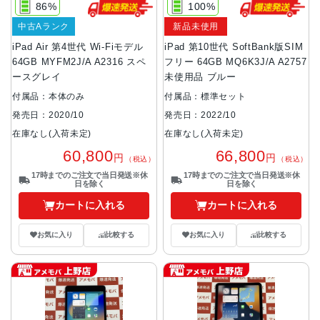
86%
100%
中古Aランク
新品未使用
iPad Air 第4世代 Wi-Fiモデル
iPad 第10世代 SoftBank版SIM
64GB MYFM2J/A A2316 スペ
フリー 64GB MQ6K3J/A A2757
ースグレイ
未使用品 ブルー
付属品：本体のみ
付属品：標準セット
発売日：2020/10
発売日：2022/10
在庫なし(入荷未定)
在庫なし(入荷未定)
60,800
66,800
円
円
（税込）
（税込）
17時までのご注文で当日発送※休
17時までのご注文で当日発送※休
日を除く
日を除く
カートに入れる
カートに入れる
お気に入り
比較する
お気に入り
比較する