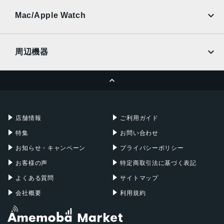
au
SoftBank
Ymobile
SIMフリー
Mac/Apple Watch
docomo
Wi-Fi
UQmobile
MacBook
MacBook Air
周辺機器
MacBook Pro
iMac
ページトップへ
Apple Pencil
Keyboard
Mac mini
Mac Studio
充電器
iPadケース
Mac Pro
Apple Watch
店舗情報
ご利用ガイド
特集
お問い合わせ
お知らせ・キャンペーン
プライバシーポリシー
お客様の声
特定商取引法に基づく表記
よくある質問
サイトマップ
会社概要
利用規約