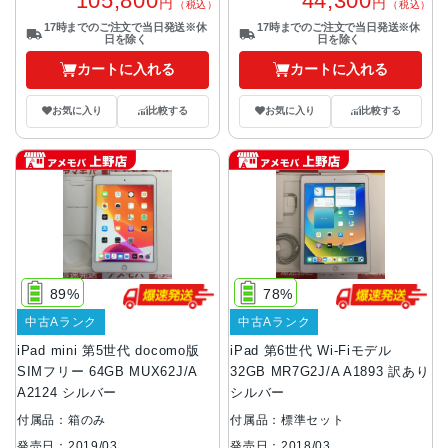
105,800
44,300
円
円
（税込）
（税込）
17時までのご注文で当日発送※休
17時までのご注文で当日発送※休
日を除く
日を除く
カートに入れる
カートに入れる
お気に入り
比較する
お気に入り
比較する
89%
78%
中古Aランク
中古Aランク
iPad mini 第5世代 docomo版
iPad 第6世代 Wi-Fiモデル
SIMフリー 64GB MUX62J/A
32GB MR7G2J/A A1893 訳あり
A2124 シルバー
シルバー
付属品：箱のみ
付属品：標準セット
発売日：2019/03
発売日：2018/03