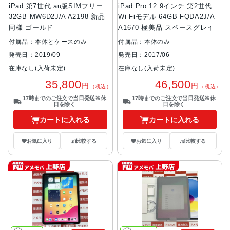
iPad 第7世代 au版SIMフリー
iPad Pro 12.9インチ 第2世代
32GB MW6D2J/A A2198 新品
Wi-Fiモデル 64GB FQDA2J/A
同様 ゴールド
A1670 極美品 スペースグレイ
付属品：本体とケースのみ
付属品：本体のみ
発売日：2019/09
発売日：2017/06
在庫なし(入荷未定)
在庫なし(入荷未定)
35,800
46,500
円
円
（税込）
（税込）
17時までのご注文で当日発送※休
17時までのご注文で当日発送※休
日を除く
日を除く
カートに入れる
カートに入れる
お気に入り
比較する
お気に入り
比較する