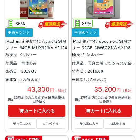
86%
89%
中古Aランク
中古Aランク
iPad mini 第5世代 Apple版SIM
iPad 第7世代 docomo版SIMフ
フリー 64GB MUX62J/A A2124
リー 32GB MW6C2J/A A2198
極美品 シルバー
極美品 シルバー
付属品：本体のみ
付属品：写真に載ってるものが全
てです。
発売日：2019/03
発売日：2019/09
在庫なし(入荷未定)
在庫なし(入荷未定)
43,300
35,200
円
円
（税込）
（税込）
17時までのご注文で当日発送※休
17時までのご注文で当日発送※休
日を除く
日を除く
カートに入れる
カートに入れる
お気に入り
比較する
お気に入り
比較する