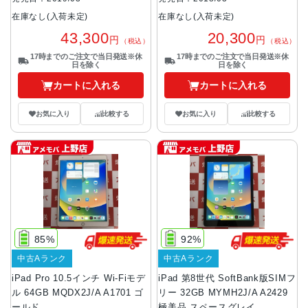
在庫なし(入荷未定)
在庫なし(入荷未定)
43,300
20,300
円
円
（税込）
（税込）
17時までのご注文で当日発送※休
17時までのご注文で当日発送※休
日を除く
日を除く
カートに入れる
カートに入れる
お気に入り
比較する
お気に入り
比較する
85%
92%
中古Aランク
中古Aランク
iPad Pro 10.5インチ Wi-Fiモデ
iPad 第8世代 SoftBank版SIMフ
ル 64GB MQDX2J/A A1701 ゴ
リー 32GB MYMH2J/A A2429
ールド
極美品 スペースグレイ