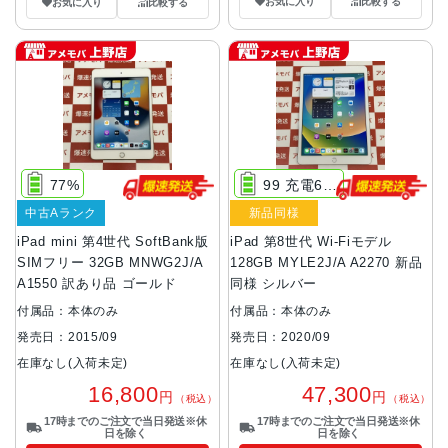
お気に入り
比較する
お気に入り
比較する
77%
99 充電68回
中古Aランク
新品同様
iPad mini 第4世代 SoftBank版
iPad 第8世代 Wi-Fiモデル
SIMフリー 32GB MNWG2J/A
128GB MYLE2J/A A2270 新品
A1550 訳あり品 ゴールド
同様 シルバー
付属品：本体のみ
付属品：本体のみ
発売日：2015/09
発売日：2020/09
在庫なし(入荷未定)
在庫なし(入荷未定)
16,800
47,300
円
円
（税込）
（税込）
17時までのご注文で当日発送※休
17時までのご注文で当日発送※休
日を除く
日を除く