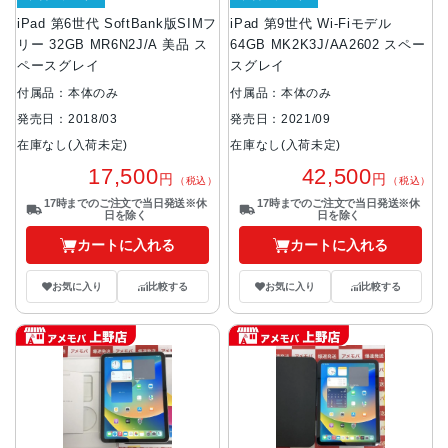
iPad 第6世代 SoftBank版SIMフ
iPad 第9世代 Wi-Fiモデル
リー 32GB MR6N2J/A 美品 ス
64GB MK2K3J/AA2602 スペー
ペースグレイ
スグレイ
付属品：本体のみ
付属品：本体のみ
発売日：2018/03
発売日：2021/09
在庫なし(入荷未定)
在庫なし(入荷未定)
17,500
42,500
円
円
（税込）
（税込）
17時までのご注文で当日発送※休
17時までのご注文で当日発送※休
日を除く
日を除く
カートに入れる
カートに入れる
お気に入り
比較する
お気に入り
比較する