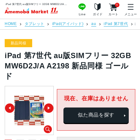
iPad 第7世代 au版SIMフリー 32GB MW6D2J/A A2198 新品同様 ゴールド | 中古スマホ販売のアメモバマーケット
0
アメモバマーケット
Line
ガイド
カート
メニュー
HOME
タブレット
iPad(アイパッド)
au
iPad 第7世代
i
新品同様
iPad 第7世代 au版SIMフリー 32GB
MW6D2J/A A2198 新品同様 ゴール
ド
現在、在庫はありません
似た商品を探す