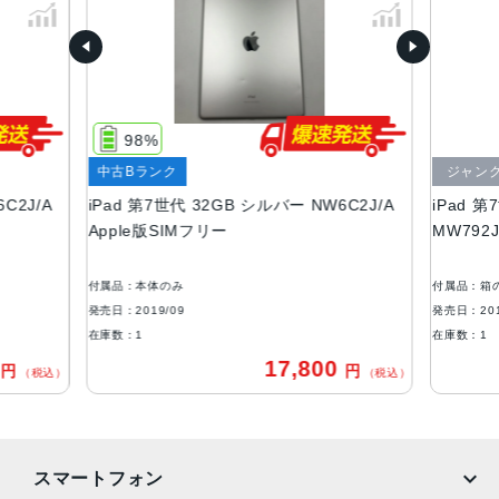
174.1（幅）×250.6（高さ）×7.5（奥行き）mm
液晶
液晶10.2型のRetinaディスプレイ（2160×1620ピクセル）
98%
アウトカメラ
中古Bランク
ジャン
800万画素
C2J/A
iPad 第7世代 32GB シルバー NW6C2J/A
iPad 第
インカメラ
Apple版SIMフリー
MW792
120万画素
付属品：本体のみ
付属品：箱
ストレージ
発売日：2019/09
発売日：201
32GB、128GB
在庫数：1
在庫数：1
0
17,800
円
円
セキュア認証
（税込）
（税込）
Touch ID
発売日
スマートフォン
2019年9月30日