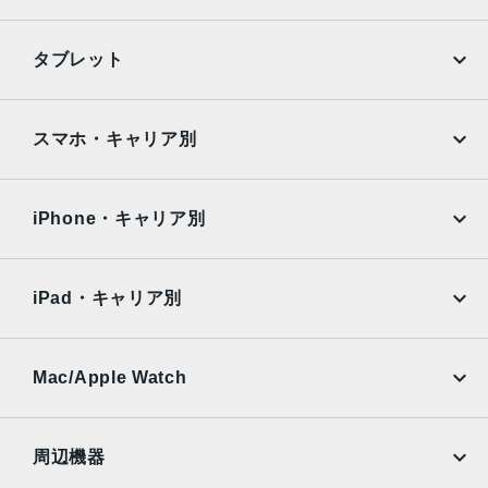
iPhone
Galaxy
タブレット
Google Pixel
Xperia
iPad
iPad mini
AQUOS
Xiaomi
スマホ・キャリア別
iPad Air
iPad Pro
OPPO
Android
docomo
au
Surface
Galaxy Tab
iPhone・キャリア別
SoftBank
楽天モバイル
Xiaomi Tablet
docomo
au
Ymobile
SIMフリー
iPad・キャリア別
SoftBank
楽天モバイル
UQmobile
au
SoftBank
Ymobile
SIMフリー
Mac/Apple Watch
docomo
Wi-Fi
UQmobile
MacBook
MacBook Air
周辺機器
MacBook Pro
iMac