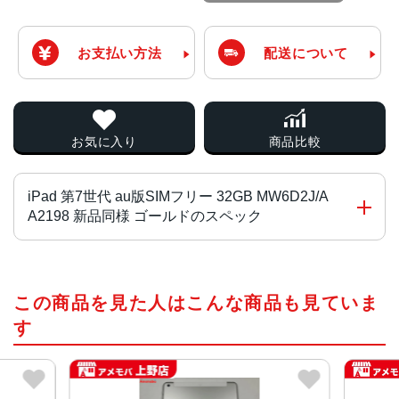
お支払い方法
配送について
お気に入り
商品比較
iPad 第7世代 au版SIMフリー 32GB MW6D2J/A
A2198 新品同様 ゴールドのスペック
チップ・プロセッサー
この商品を見た人はこんな商品も見ていま
A10 Fusionチップ
す
カラー
ゴールド、スペースグレイ、シルバー
サイズ