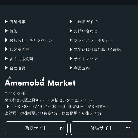
Mac mini
Mac Studio
Touch ID
3軸ジャイロ
充電器
iPadケース
Mac Pro
Apple Watch
加速度センサー
店舗情報
ご利用ガイド
気圧計
特集
お問い合わせ
環境光センサー
お知らせ・キャンペーン
プライバシーポリシー
Touch ID
お客様の声
特定商取引法に基づく表記
iPadのロック解除
よくある質問
サイトマップ
アプリ内での個人データ保護
iTunes Store、App Store、Apple Booksでの購入
会社概要
利用規約
電源とバッテリー
28.6Whリチャージャブルリチウムポリマーバッテリー内蔵
〒110-0005
Wi‑Fiでのインターネット利用、ビデオ再生：最大10時間
東京都台東区上野4-7-8 アメ横センタービル1F-27
電源アダプタ、またはUSB-C経由でコンピュータを使って
TEL : 03-3834-3749（10:00～20:00 定休日：第3水曜日）
充電
上野駅・御徒町駅より徒歩5分、秋葉原駅より徒歩10分
Wi-Fi + Cellularモデル
携帯電話データネットワークでのインターネット利用：最
買取サイト
修理サイト
大9時間