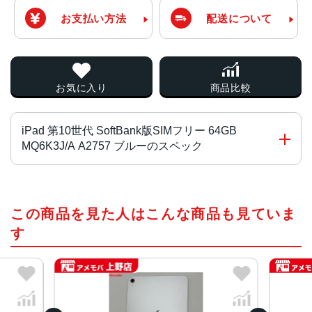
お支払い方法
配送について
お気に入り
商品比較
iPad 第10世代 SoftBank版SIMフリー 64GB
MQ6K3J/A A2757 ブルーのスペック
チップ
この商品を見た人はこんな商品も見ていま
A14 Bionicチップ
6コアCPU
す
4コアのグラフィックス
16コアNeural Engine
容量
64GB