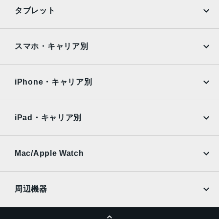
最大5倍のデジタルズーム
iPhone
Galaxy
タブレット
5枚構成のレンズ
Google Pixel
Xperia
フロントカメラ
iPad
iPad mini
AQUOS
Xiaomi
スマホ・キャリア別
12MP超広角カメラ（横向き）、122°視野角
ƒ/2.4絞り値
iPad Air
iPad Pro
OPPO
Android
スマートHDR 3
docomo
au
Surface
Galaxy Tab
iPhone・キャリア別
スピーカー
SoftBank
楽天モバイル
Xiaomi Tablet
ステレオスピーカー（横向き）
docomo
au
Ymobile
SIMフリー
iPad・キャリア別
マイク
SoftBank
楽天モバイル
通話、ビデオ撮影、オーディオ録音のためのデュアルマイ
UQmobile
au
SoftBank
ク
Ymobile
SIMフリー
Mac/Apple Watch
SIMカード
docomo
Wi-Fi
UQmobile
nano-SIM
MacBook
MacBook Air
周辺機器
eSIM
MacBook Pro
iMac
センサー
ページトップへ
Apple Pencil
Keyboard