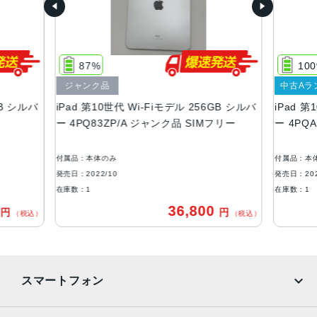
256GB
重量
Wi-Fiモデル：477g
87%
10
Wi-Fi + Cellularモデル:481g
ジャンク品
中古Aラ
サイズ
GB シルバ
iPad 第10世代 Wi-Fiモデル 256GB シルバ
iPad 第
ー 4PQ83ZP/A ジャンク品 SIMフリー
ー 4PQ
248.6 mm・179.5 mm・ 7 mm
ディスプレイ
付属品：本体のみ
付属品：本
Liquid Retinaディスプレイ
発売日：2022/10
発売日：202
在庫数：1
在庫数：1
IPSテクノロジー搭載10.9インチ（対角）LEDバックライト
Multi-Touchディスプレイ
0
36,800
円
円
（税込）
（税込）
2,360 x 1,640ピクセル解像度、264ppi
True Toneディスプレイ
500ニトの輝度
スマートフォン
カメラ
12MP広角カメラ、ƒ/1.8絞り値