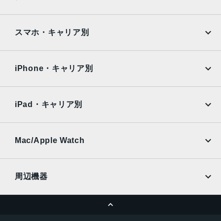
ゴールド、スペースグレイ、シルバー
Google Pixel
Xperia
サイズ
iPad
iPad mini
AQUOS
Xiaomi
スマホ・キャリア別
305.7×220.6×6.9mm
iPad Air
iPad Pro
OPPO
Android
液晶
docomo
au
Surface
Galaxy Tab
iPhone・キャリア別
Retinaディスプレイ
12.9インチ（対角）LEDバックライトMulti-Touchディスプ
SoftBank
楽天モバイル
Xiaomi Tablet
レイ
docomo
au
Ymobile
SIMフリー
2,732 x 2,048ピクセル解像度、264ppi
iPad・キャリア別
ProMotionテクノロジー
SoftBank
楽天モバイル
UQmobile
広色域ディスプレイ（P3）
au
SoftBank
True Toneディスプレイ
Ymobile
SIMフリー
Mac/Apple Watch
docomo
Wi-Fi
バッテリー
UQmobile
MacBook
MacBook Air
41Whリチャージャブルリチウムポリマーバッテリー内蔵
周辺機器
RAM
MacBook Pro
iMac
ページトップへ
Apple Pencil
Keyboard
2GB
Mac mini
Mac Studio