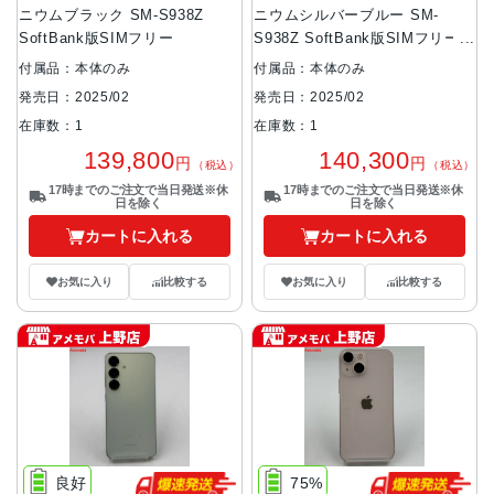
ニウムブラック SM-S938Z
ニウムシルバーブルー SM-
SoftBank版SIMフリー
S938Z SoftBank版SIMフリー
美品
付属品：本体のみ
付属品：本体のみ
発売日：2025/02
発売日：2025/02
在庫数：1
在庫数：1
139,800
140,300
円
円
（税込）
（税込）
17時までのご注文で当日発送※休
17時までのご注文で当日発送※休
日を除く
日を除く
カートに入れる
カートに入れる
お気に入り
比較する
お気に入り
比較する
良好
75%