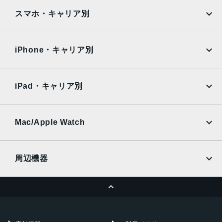
iPad
iPad mini
AQUOS
Xiaomi
スマホ・キャリア別
iPad Air
iPad Pro
OPPO
Android
docomo
au
Surface
Galaxy Tab
iPhone・キャリア別
SoftBank
楽天モバイル
Xiaomi Tablet
docomo
au
Ymobile
SIMフリー
iPad・キャリア別
SoftBank
楽天モバイル
UQmobile
au
SoftBank
Ymobile
SIMフリー
Mac/Apple Watch
docomo
Wi-Fi
UQmobile
MacBook
MacBook Air
周辺機器
MacBook Pro
iMac
ページトップへ
Apple Pencil
Keyboard
Mac mini
Mac Studio
充電器
iPadケース
Mac Pro
Apple Watch