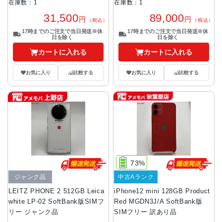
在庫数：1
在庫数：1
89,000
31,500
円
円
（税込）
（税込）
17時までのご注文で当日発送※休
17時までのご注文で当日発送※休
日を除く
日を除く
カートに入れる
カートに入れる
お気に入り
比較する
お気に入り
比較する
73%
ジャンク品
中古Aランク
LEITZ PHONE 2 512GB Leica
iPhone12 mini 128GB Product
white LP-02 SoftBank版SIMフ
Red MGDN3J/A SoftBank版
リー ジャンク品
SIMフリー 訳あり品