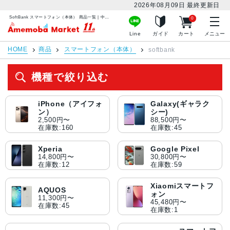
2026年08月09日
最終更新日
SoftBank スマートフォン（本体） 商品一覧 | 中古スマホ販売のアメモバマーケット
0
アメモバマーケット
Line
ガイド
カート
メニュー
HOME
商品
スマートフォン（本体）
softbank
機種で絞り込む
iPhone（アイフォ
Galaxy(ギャラク
ン）
シー)
2,500円〜
88,500円〜
在庫数:160
在庫数:45
Xperia
Google Pixel
14,800円〜
30,800円〜
在庫数:12
在庫数:59
Xiaomiスマートフ
AQUOS
ォン
11,300円〜
45,480円〜
在庫数:45
在庫数:1