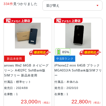
334件
見つかりました
85%
新品未使用
中古Bランク
arrows We2 64GB ネイビーグ
iPhone12 mini 64GB ブラック
リーン A402FC SoftBank版
MGA03J/A SoftBank版SIMフリ
SIMフリー 新品未使用
ー
付属品：標準セット
付属品：本体のみ
発売日：2024/08
発売日：2020/10
在庫数：1
在庫数：1
23,000
22,800
円
円
（税込）
（税込）