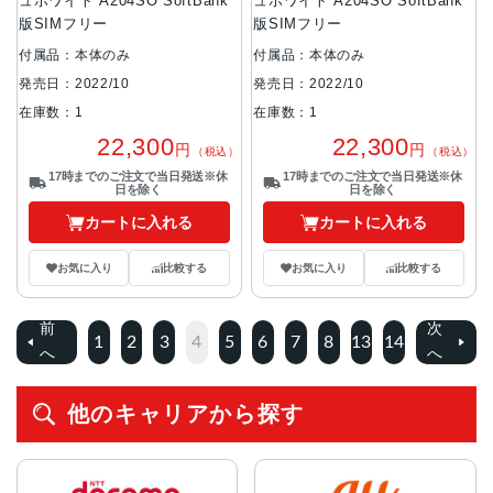
ュホワイト A204SO SoftBank
ュホワイト A204SO SoftBank
版SIMフリー
版SIMフリー
付属品：本体のみ
付属品：本体のみ
発売日：2022/10
発売日：2022/10
在庫数：1
在庫数：1
22,300
22,300
円
円
（税込）
（税込）
17時までのご注文で当日発送※休
17時までのご注文で当日発送※休
日を除く
日を除く
カートに入れる
カートに入れる
お気に入り
比較する
お気に入り
比較する
前
次
1
2
3
4
5
6
7
8
13
14
へ
へ
他のキャリアから探す