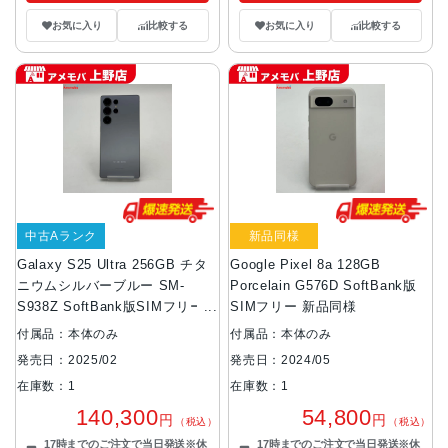
お気に入り
比較する
お気に入り
比較する
中古Aランク
新品同様
Galaxy S25 Ultra 256GB チタ
Google Pixel 8a 128GB
ニウムシルバーブルー SM-
Porcelain G576D SoftBank版
S938Z SoftBank版SIMフリー
SIMフリー 新品同様
美品
付属品：本体のみ
付属品：本体のみ
発売日：2025/02
発売日：2024/05
在庫数：1
在庫数：1
140,300
54,800
円
円
（税込）
（税込）
17時までのご注文で当日発送※休
17時までのご注文で当日発送※休