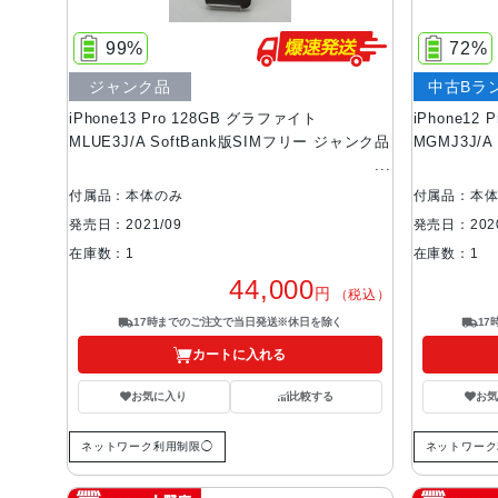
99%
72%
ジャンク品
中古Bラ
iPhone13 Pro 128GB グラファイト
iPhone12
MLUE3J/A SoftBank版SIMフリー ジャンク品
MGMJ3J/
付属品：本体のみ
付属品：本
発売日：2021/09
発売日：2020
在庫数：1
在庫数：1
44,000
円
（税込）
17時までのご注文で当日発送※休日を除く
1
カートに入れる
お気に入り
比較する
お
ネットワーク利用制限◯
ネットワーク