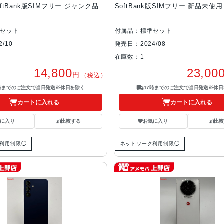
SoftBank版SIMフリー ジャンク品
SoftBank版SIMフリー 新品未使用
準セット
付属品：標準セット
/10
発売日：2024/08
在庫数：1
14,800
23,00
円
（税込）
7時までのご注文で当日発送※休日を除く
17時までのご注文で当日発送※休日
カートに入れる
カートに入れる
気に入り
比較する
お気に入り
比較
利用制限◯
ネットワーク利用制限◯