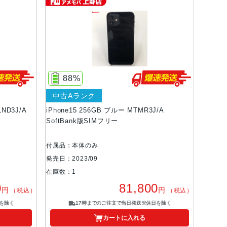
88%
中古Aランク
ND3J/A
iPhone15 256GB ブルー MTMR3J/A
SoftBank版SIMフリー
付属品：本体のみ
発売日：2023/09
在庫数：1
0
81,800
円
円
（税込）
（税込）
を除く
17時までのご注文で当日発送※休日を除く
カートに入れる