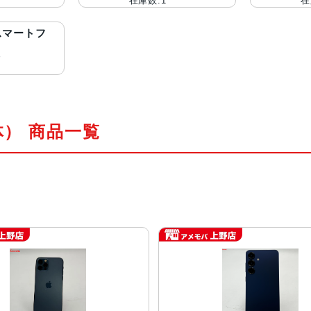
在庫数:1
在
oスマートフ
〜
体） 商品一覧