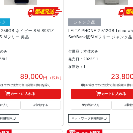
ンク
ジャンク品
25 256GB ネイビー SM-S931Z
LEITZ PHONE 2 512GB Leica whi
k版SIMフリー 美品
SoftBank版SIMフリー ジャンク品
体のみ
付属品：本体のみ
/02
発売日：2022/11
在庫数：1
89,000
23,80
円
（税込）
7時までのご注文で当日発送※休日を除く
17時までのご注文で当日発送※休日
カートに入れる
カートに入れる
気に入り
比較する
お気に入り
比較
利用制限◯
ネットワーク利用制限◯