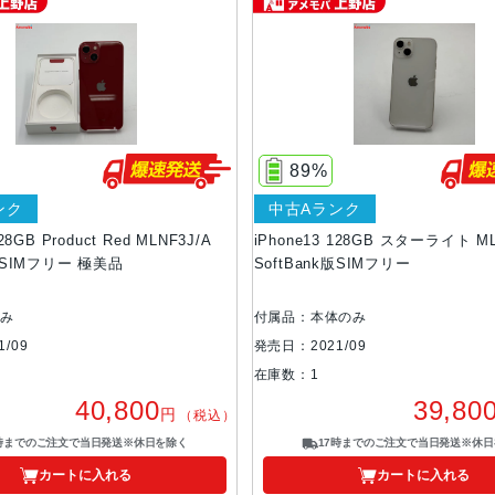
89%
ンク
中古Aランク
28GB Product Red MLNF3J/A
iPhone13 128GB スターライト ML
k版SIMフリー 極美品
SoftBank版SIMフリー
のみ
付属品：本体のみ
/09
発売日：2021/09
在庫数：1
40,800
39,80
円
（税込）
7時までのご注文で当日発送※休日を除く
17時までのご注文で当日発送※休日
カートに入れる
カートに入れる