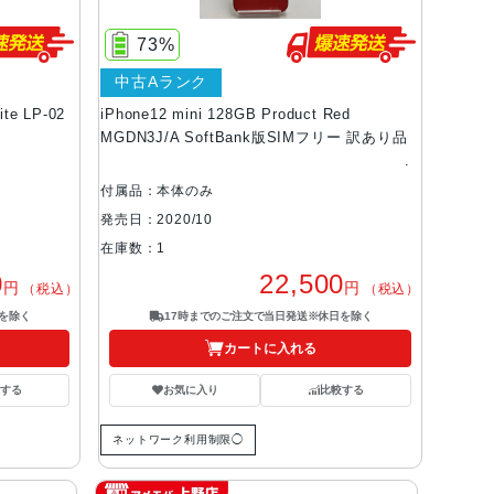
73%
中古Aランク
te LP-02
iPhone12 mini 128GB Product Red
MGDN3J/A SoftBank版SIMフリー 訳あり品
付属品：本体のみ
発売日：2020/10
在庫数：1
0
22,500
円
円
（税込）
（税込）
を除く
17時までのご注文で当日発送※休日を除く
カートに入れる
する
お気に入り
比較する
ネットワーク利用制限◯