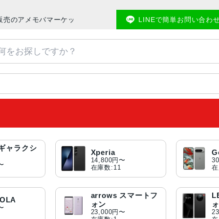
マホ販売のアメモバマーケット
LINEで簡単お問い合わ
y(ギャラクシ
Xperia
G
14,800円〜
3
円〜
在庫数:11
在
arrows スマートフ
L
OLA
ォン
円〜
23,000円〜
2