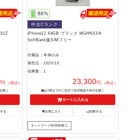
86%
中古Cランク
931Z
iPhone12 64GB ブラック MGHN3J/A
SoftBank版SIMフリー
付属品：本体のみ
発売日：2020/10
在庫数：1
0
23,300
円
円
（税込）
（税込）
を除く
17時までのご注文で当日発送※休日を除く
カートに入れる
する
お気に入り
比較する
ネットワーク利用制限◯