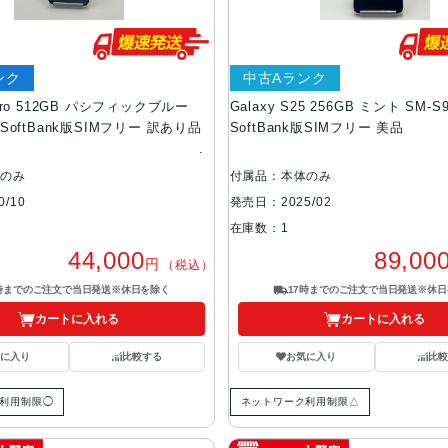
ンク
中古Aランク
 Pro 512GB パシフィックブルー
Galaxy S25 256GB ミント SM-S
A SoftBank版SIMフリー 訳あり品
SoftBank版SIMフリー 美品
体のみ
付属品：本体のみ
/10
発売日：2025/02
在庫数：1
44,000
89,00
円
（税込）
7時までのご注文で当日発送※休日を除く
17時までのご注文で当日発送※休日
カートに入れる
カートに入れる
気に入り
比較する
お気に入り
比較
利用制限◯
ネットワーク利用制限△