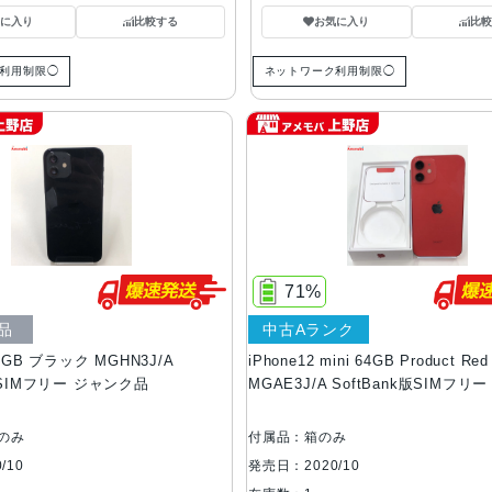
気に入り
比較する
お気に入り
比較
利用制限◯
ネットワーク利用制限◯
71%
品
中古Aランク
64GB ブラック MGHN3J/A
iPhone12 mini 64GB Product Red
k版SIMフリー ジャンク品
MGAE3J/A SoftBank版SIMフリ
のみ
付属品：箱のみ
/10
発売日：2020/10