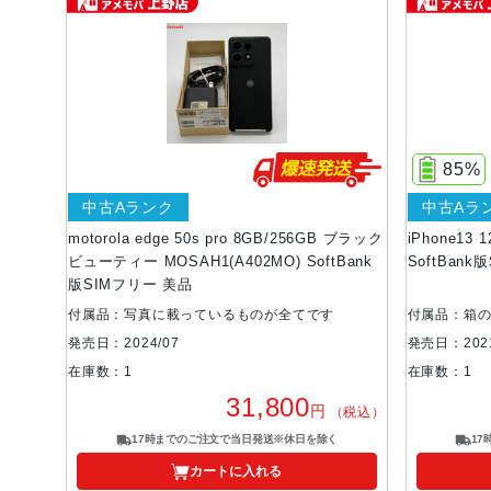
85%
中古Aランク
中古Aラ
motorola edge 50s pro 8GB/256GB ブラック
iPhone13 1
ビューティー MOSAH1(A402MO) SoftBank
SoftBan
版SIMフリー 美品
付属品：写真に載っているものが全てです
付属品：箱
発売日：2024/07
発売日：2021
在庫数：1
在庫数：1
31,800
円
（税込）
17時までのご注文で当日発送※休日を除く
1
カートに入れる