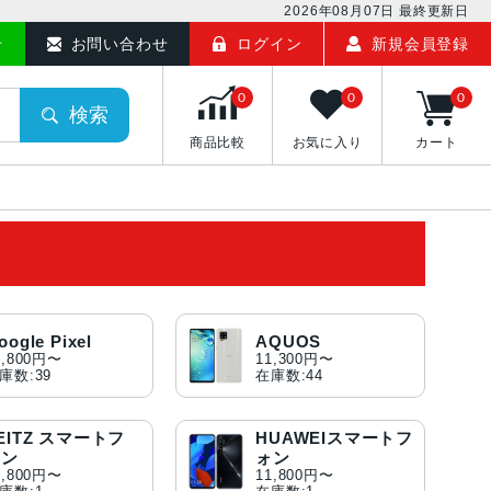
2026年08月07日
最終更新日
せ
お問い合わせ
ログイン
新規会員登録
0
0
0
検索
商品比較
お気に入り
カート
oogle Pixel
AQUOS
0,800円〜
11,300円〜
庫数:39
在庫数:44
EITZ スマートフ
HUAWEIスマートフ
ォン
ォン
3,800円〜
11,800円〜