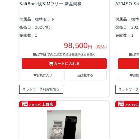
SoftBank版SIMフリー 新品同様
A204SO 
付属品：標準セット
付属品：標
発売日：2026/03
発売日：2022
在庫数：1
在庫数：1
98,500
円
（税込）
17時までのご注文で当日発送※休日を除く
1
カートに入れる
お気に入り
比較する
お
ネットワーク利用制限△
ネットワーク