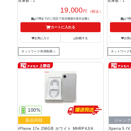
在庫数：1
在庫数：1
19,000
円
（税込）
17時までのご注文で当日発送※休日を除く
17
カートに入れる
お気に入り
比較する
お気
ネットワーク利用制限△
ネットワーク
100%
新品同様
ジャン
iPhone 17e 256GB ホワイト MHRP4J/A
Xperia 5