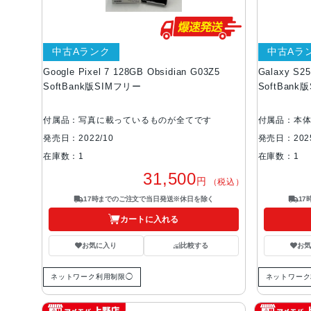
中古Aランク
中古Aラ
Google Pixel 7 128GB Obsidian G03Z5
Galaxy S
SoftBank版SIMフリー
SoftBan
付属品：写真に載っているものが全てです
付属品：本
発売日：2022/10
発売日：2025
在庫数：1
在庫数：1
31,500
円
（税込）
17時までのご注文で当日発送※休日を除く
1
カートに入れる
お気に入り
比較する
お
ネットワーク利用制限◯
ネットワーク