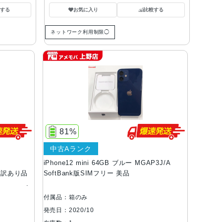
する
お気に入り
比較する
ネットワーク利用制限◯
81%
中古Aランク
iPhone12 mini 64GB ブルー MGAP3J/A
ー 訳あり品
SoftBank版SIMフリー 美品
付属品：箱のみ
発売日：2020/10