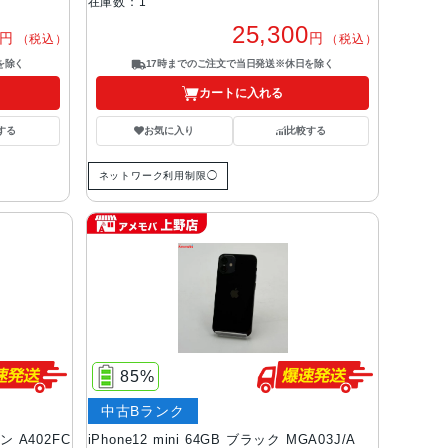
在庫数：1
25,300
円
円
（税込）
（税込）
を除く
17時までのご注文で当日発送※休日を除く
カートに入れる
する
お気に入り
比較する
ネットワーク利用制限◯
85%
中古Bランク
ン A402FC
iPhone12 mini 64GB ブラック MGA03J/A