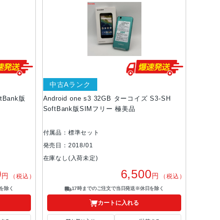
中古Aランク
ftBank版
Android one s3 32GB ターコイズ S3-SH
SoftBank版SIMフリー 極美品
付属品：標準セット
発売日：2018/01
在庫なし(入荷未定)
0
6,500
円
円
（税込）
（税込）
を除く
17時までのご注文で当日発送※休日を除く
カートに入れる