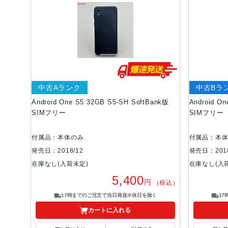
中古Aランク
中古Bラ
Android One S5 32GB S5-SH SoftBank版
Android O
SIMフリー
SIMフリー
付属品：本体のみ
付属品：本
発売日：2018/12
発売日：2018
在庫なし(入荷未定)
在庫なし(入
5,400
円
（税込）
17時までのご注文で当日発送※休日を除く
1
カートに入れる