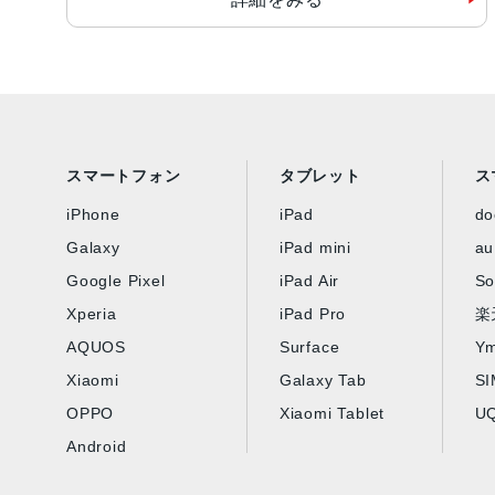
スマートフォン
タブレット
ス
iPhone
iPad
d
Galaxy
iPad mini
au
Google Pixel
iPad Air
So
Xperia
iPad Pro
楽
AQUOS
Surface
Ym
Xiaomi
Galaxy Tab
S
OPPO
Xiaomi Tablet
UQ
Android