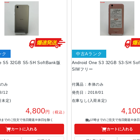
ンク
中古Aランク
ne S5 32GB S5-SH SoftBank版
Android One S3 32GB S3-SH So
SIMフリー
体のみ
付属品：本体のみ
/12
発売日：2018/01
荷未定)
在庫なし(入荷未定)
4,800
4,10
円
（税込）
7時までのご注文で当日発送※休日を除く
17時までのご注文で当日発送※休日
カートに入れる
カートに入れる