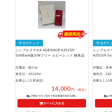
中古Aランク
中古Aラ
シンプルスマホ6 4GB/64GB A201SH
シンプルスマ
SoftBank版SIMフリー ルビーレッド 極美品
A201SH S
付属品：箱のみ
付属品：本
発売日：2022/04
発売日：2022
在庫なし(入荷未定)
在庫なし(入
14,000
円
（税込）
17時までのご注文で当日発送※休日を除く
1
カートに入れる