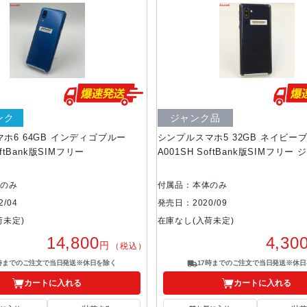
ンク
ジャンク品
ホ6 64GB インディゴブルー
シンプルスマホ5 32GB ネイビー
oftBank版SIMフリー
A001SH SoftBank版SIMフリー
体のみ
付属品：本体のみ
/04
発売日：2020/09
荷未定)
在庫なし(入荷未定)
14,800
4,30
円
（税込）
7時までのご注文で当日発送※休日を除く
17時までのご注文で当日発送※休日
カートに入れる
カートに入れる