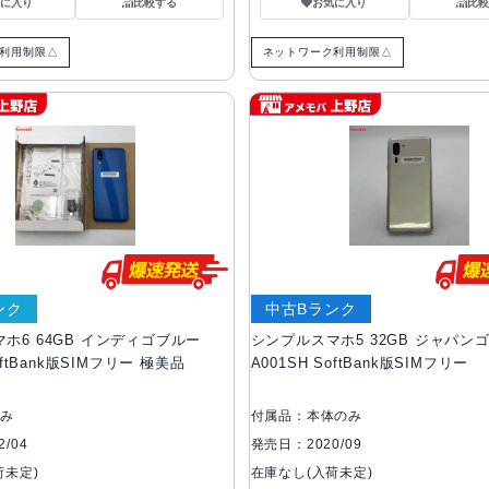
気に入り
比較する
お気に入り
比較
利用制限△
ネットワーク利用制限△
ンク
中古Bランク
ホ6 64GB インディゴブルー
シンプルスマホ5 32GB ジャパン
oftBank版SIMフリー 極美品
A001SH SoftBank版SIMフリー
のみ
付属品：本体のみ
/04
発売日：2020/09
荷未定)
在庫なし(入荷未定)