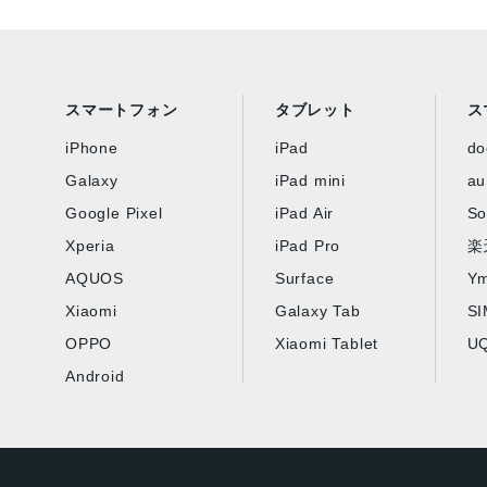
スマートフォン
タブレット
ス
iPhone
iPad
d
Galaxy
iPad mini
au
Google Pixel
iPad Air
So
Xperia
iPad Pro
楽
AQUOS
Surface
Ym
Xiaomi
Galaxy Tab
S
OPPO
Xiaomi Tablet
UQ
Android