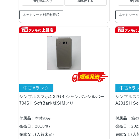
お気に入り
比較する
お
ネットワーク利用制限◯
ネットワーク
中古Aランク
中古Aラ
シンプルスマホ4 32GB シャンパンシルバー
シンプルスマ
704SH SoftBank版SIMフリー
A201SH S
付属品：本体のみ
付属品：箱
発売日：2018/07
発売日：2022
在庫なし(入荷未定)
在庫なし(入