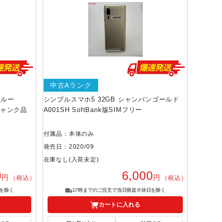
中古Aランク
ブルー
シンプルスマホ5 32GB シャンパンゴールド
 ジャンク品
A001SH SoftBank版SIMフリー
付属品：本体のみ
発売日：2020/09
在庫なし(入荷未定)
0
6,000
円
円
（税込）
（税込）
を除く
17時までのご注文で当日発送※休日を除く
カートに入れる