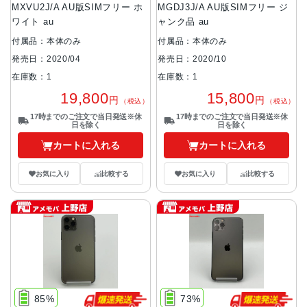
MXVU2J/A AU版SIMフリー ホ
MGDJ3J/A AU版SIMフリー ジ
ワイト au
ャンク品 au
付属品：本体のみ
付属品：本体のみ
発売日：2020/04
発売日：2020/10
在庫数：1
在庫数：1
19,800
15,800
円
円
（税込）
（税込）
17時までのご注文で当日発送※休
17時までのご注文で当日発送※休
日を除く
日を除く
カートに入れる
カートに入れる
お気に入り
比較する
お気に入り
比較する
85%
73%