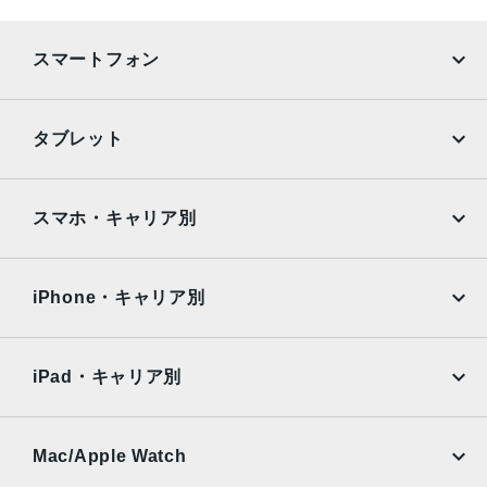
スマートフォン
iPhone
Galaxy
タブレット
Google Pixel
Xperia
iPad
iPad mini
AQUOS
Xiaomi
スマホ・キャリア別
iPad Air
iPad Pro
OPPO
Android
docomo
au
Surface
Galaxy Tab
iPhone・キャリア別
SoftBank
楽天モバイル
Xiaomi Tablet
docomo
au
Ymobile
SIMフリー
iPad・キャリア別
SoftBank
楽天モバイル
UQmobile
au
SoftBank
Ymobile
SIMフリー
Mac/Apple Watch
docomo
Wi-Fi