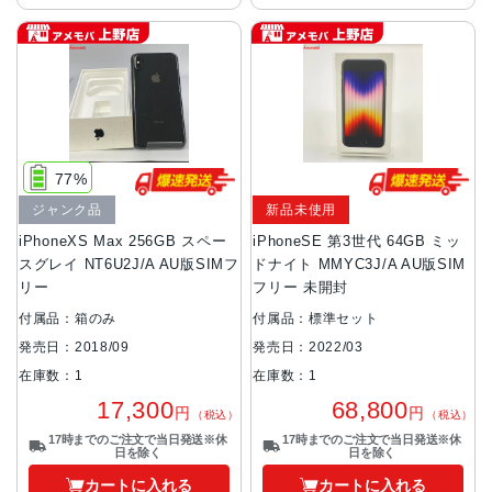
77%
ジャンク品
新品未使用
iPhoneXS Max 256GB スペー
iPhoneSE 第3世代 64GB ミッ
スグレイ NT6U2J/A AU版SIMフ
ドナイト MMYC3J/A AU版SIM
リー
フリー 未開封
付属品：箱のみ
付属品：標準セット
発売日：2018/09
発売日：2022/03
在庫数：1
在庫数：1
17,300
68,800
円
円
（税込）
（税込）
17時までのご注文で当日発送※休
17時までのご注文で当日発送※休
日を除く
日を除く
カートに入れる
カートに入れる