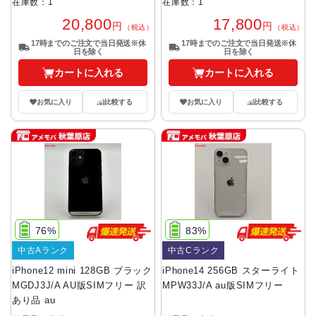
在庫数：1
在庫数：1
20,800
17,800
円
円
（税込）
（税込）
17時までのご注文で当日発送※休
17時までのご注文で当日発送※休
日を除く
日を除く
カートに入れる
カートに入れる
お気に入り
比較する
お気に入り
比較する
76%
83%
中古Aランク
中古Cランク
iPhone12 mini 128GB ブラック
iPhone14 256GB スターライト
MGDJ3J/A AU版SIMフリー 訳
MPW33J/A au版SIMフリー
あり品 au