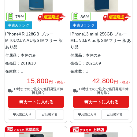
78%
86%
中古Aランク
中古Bランク
iPhoneXR 128GB ブルー
iPhone13 mini 256GB ブルー
MT0U2J/A AU版SIMフリー 訳
MLJN3J/A au版SIMフリー 訳あ
あり品
り品
付属品：本体のみ
付属品：本体のみ
発売日：2018/10
発売日：2021/09
在庫数：1
在庫数：1
15,800
42,800
円
円
（税込）
（税込）
17時までのご注文で当日発送※休
17時までのご注文で当日発送※休
日を除く
日を除く
カートに入れる
カートに入れる
お気に入り
比較する
お気に入り
比較する