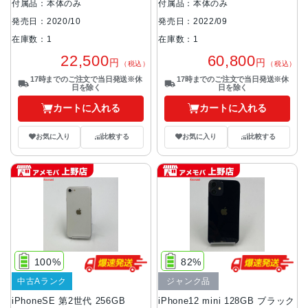
付属品：本体のみ
付属品：本体のみ
発売日：2020/10
発売日：2022/09
在庫数：1
在庫数：1
22,500
60,800
円
円
（税込）
（税込）
17時までのご注文で当日発送※休
17時までのご注文で当日発送※休
日を除く
日を除く
カートに入れる
カートに入れる
お気に入り
比較する
お気に入り
比較する
100%
82%
中古Aランク
ジャンク品
iPhoneSE 第2世代 256GB
iPhone12 mini 128GB ブラック