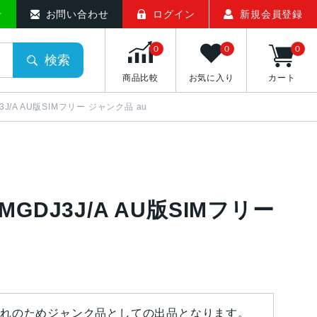
せ
お問い合わせ
ログイン
新規会員登録
0
0
0
検索
商品比較
お気に入り
カート
DJ3J/A AU版SIMフリー ジャンク品 au
ク MGDJ3J/A AU版SIMフリー
れのためジャンク品としての出品となります。