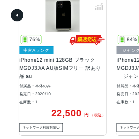
84%
ジャンク品
ブラック
iPhone12 mini 128GB ブラック
iP
ー 訳あり
MGDJ3J/A 楽天モバイル版SIMフリ
MG
ー ジャンク品
品 
付属品：本体のみ
付属
発売日：2020/10
発売
在庫数：1
在庫
0
18,000
円
円
（税込）
（税込）
ネットワーク利用制限◯
ネ