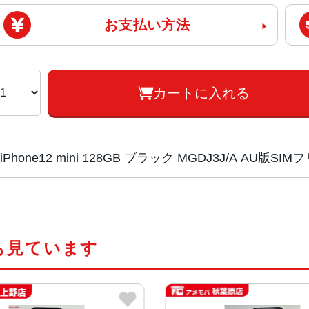
お支払い方法
カートに入れる
iPhone12 mini 128GB ブラック MGDJ3J/A AU版
画面サイズ
5.4インチ
も見ています
発売日
2020年10月
質量
133g