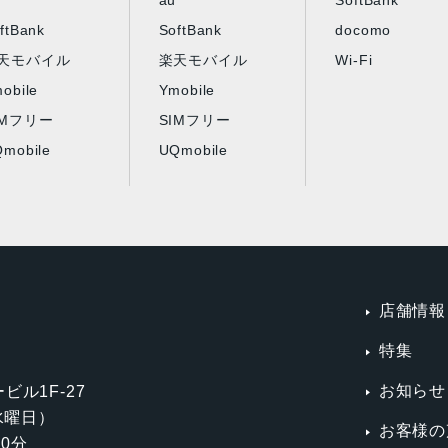
au
SoftBank
ftBank
SoftBank
docomo
天モバイル
楽天モバイル
Wi-Fi
obile
Ymobile
IMフリー
SIMフリー
mobile
UQmobile
店舗情報
特集
お知らせ
ビル1F-27
第3水曜日）
お客様の
0分