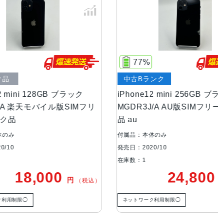
画面解像度
2340 X 1080
OS
iOS
77%
75%
ストレージ容量
64GB, 128GB, 256GB
中古Bランク
ジャンク品
hone12 mini 256GB ブラック
iPhone12 mini 64
本体素材
アルミニウム, ガラス
DR3J/A AU版SIMフリー 訳あり
MGAP3J/A 楽天モ
au
ー ジャンク品
ブロードバンド世
5G
代
品：本体のみ
付属品：本体のみ
日：2020/10
発売日：2020/10
数：1
在庫数：1
通信規格
CDMA方式, GSM方式
24,800
15,
円
（税込）
カラー
Black, Blue, Green, PRODUCT(RED
ットワーク利用制限◯
ネットワーク利用制限◯
特長
クワッドバンド, スマートフォン, 