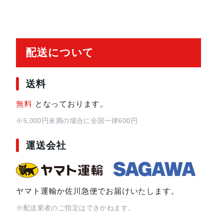
イ, 防滴
レンズ数
デュアルレンズ
配送について
RAM
4 GB
送料
保護
耐指紋撥油コーティング, 防塵, 防水
無料
となっております。
認証機能
顔認証
※5,000円未満の場合に全国一律600円
運送会社
搭載センサー
ジャイロセンサー, デジタルコンパス,
接センサー
SIMスロット数
シングルSIM+eSIM
ヤマト運輸か佐川急便でお届けいたします。
※配送業者のご指定はできかねます。
前面カメラ解像度
1,200万画素