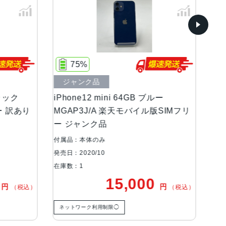
85%
ジャンク品
GB ブルー
iPhone12 mini 128GB ブルー
バイル版SIMフリ
MGDP3J/A docomo版SIMフリー ジ
ャンク品
付属品：本体のみ
発売日：2020/10
在庫数：1
000
18,000
円
円
（税込）
（税込）
) Special Edition, Red, White
ネットワーク利用制限◯
ワイヤレス充電, 急速充電可能, 有機ELディスプレ