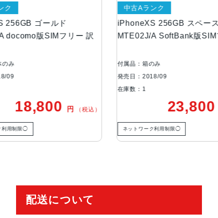
ク
中古Aランク
アウトカメラ
1,200万画素
 256GB ゴールド
iPhoneXS 256GB スペース
 docomo版SIMフリー 訳
MTE02J/A SoftBank版SIM
RAM
4GB
生体認証
FaceID
み
付属品：箱のみ
9
発売日：2018/09
在庫数：1
発売日
2018年9月21日
18,800
23,800
円
円
（税込）
用制限◯
ネットワーク利用制限◯
配送について