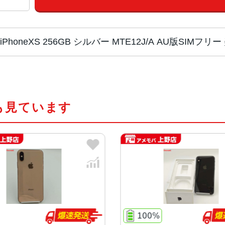
iPhoneXS 256GB シルバー MTE12J/A AU版SIMフ
チップ・プロセッ
Apple A12 Bionic
サー
も見ています
カラー
スペースグレイ、シルバー、ゴール
容量
64GB、256GB、512GB
サイズ・重さ
143.6×70.9×7.7mm ・177g
液晶
5.8インチ, 2436×1125 対応の
100%