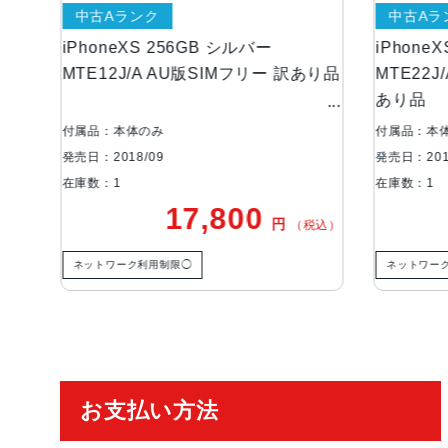
中古Aランク
中古Aラン
iPhoneXS 256GB シルバー
iPhoneXS
MTE12J/A AU版SIMフリー 訳あり品
MTE22J/A
あり品
付属品：本体のみ
付属品：本体の
発売日：2018/09
発売日：2018/0
在庫数：1
在庫数：1
17,800
円
）
（税込）
ネットワーク利用制限◯
ネットワーク利
ご利用ガイド
お支払い方法