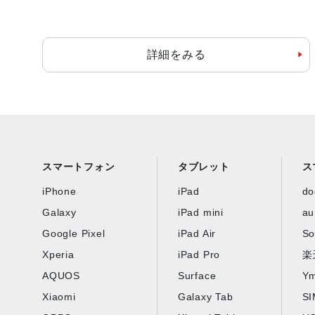
詳細をみる
スマートフォン
タブレット
ス
iPhone
iPad
d
Galaxy
iPad mini
au
Google Pixel
iPad Air
So
Xperia
iPad Pro
楽
AQUOS
Surface
Ym
Xiaomi
Galaxy Tab
S