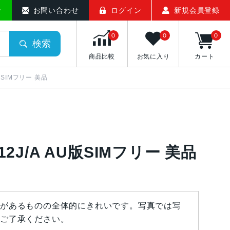
せ
お問い合わせ
ログイン
新規会員登録
0
0
0
検索
商品比較
お気に入り
カート
U版SIMフリー 美品
E12J/A AU版SIMフリー 美品
があるものの全体的にきれいです。写真では写
ご了承ください。