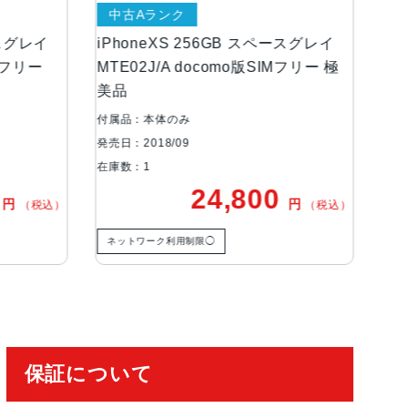
中古Aランク
中古
グレイ
iPhoneXS 256GB スペースグレイ
iPho
フリー
MTE02J/A docomo版SIMフリー 極
MTAW
美品
美品
付属品：本体のみ
付属品
発売日：2018/09
発売日：2
在庫数：1
在庫数：
24,800
円
（税込）
（税込）
ネットワーク利用制限◯
ネット
保証について