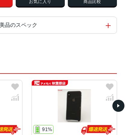
お気に入り
商品比較
リー 美品のスペック
ド
有機ELディスプレイを採用
91%
8