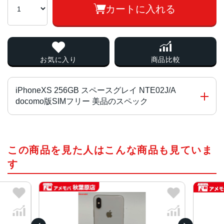
カートに入れる
お気に入り
商品比較
iPhoneXS 256GB スペースグレイ NTE02J/A
docomo版SIMフリー 美品のスペック
チップ・プロセッサー
この商品を見た人はこんな商品も見ていま
Apple A12 Bionic
す
カラー
スペースグレイ、シルバー、ゴールド
容量
64GB、256GB、512GB