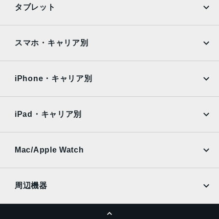
タブレット
Google Pixel
Xperia
iPad
iPad mini
AQUOS
Xiaomi
スマホ・キャリア別
iPad Air
iPad Pro
OPPO
Android
docomo
au
Surface
Galaxy Tab
iPhone・キャリア別
SoftBank
楽天モバイル
Xiaomi Tablet
docomo
au
Ymobile
SIMフリー
iPad・キャリア別
SoftBank
楽天モバイル
UQmobile
au
SoftBank
Ymobile
SIMフリー
Mac/Apple Watch
docomo
Wi-Fi
UQmobile
MacBook
MacBook Air
周辺機器
MacBook Pro
iMac
ページトップへ
Apple Pencil
Keyboard