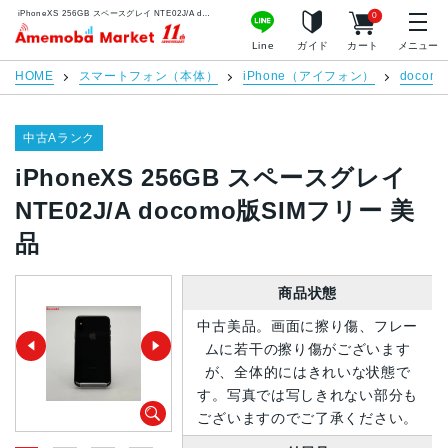
iPhoneXS 256GB スペースグレイ NTE02J/A docomo版SIMフリー 美品 | 中古スマホ販売のアメモバマーケット
0
アメモバマーケット
Line
ガイド
カート
メニュー
HOME
スマートフォン（本体）
iPhone（アイフォン）
docomo
中古Aランク
iPhoneXS 256GB スペースグレイ
NTE02J/A docomo版SIMフリー 美
品
商品状態
中古美品。画面に擦り傷、フレー
ムに若干の擦り傷がございます
が、全体的にはきれいな状態で
す。写真では写しきれない部分も
ございますのでご了承ください。