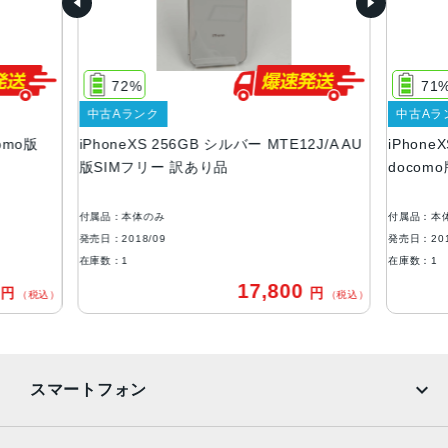
サイズ・重さ
143.6×70.9×7.7mm ・177g
72%
71
液晶
中古Aランク
中古Aラ
5.8インチ, 2436×1125 対応の有機ELディスプレイを採用
como版
iPhoneXS 256GB シルバー MTE12J/A AU
iPhone
アウトカメラ
版SIMフリー 訳あり品
docom
1,200万画素
付属品：本体のみ
付属品：本
RAM
発売日：2018/09
発売日：201
4GB
在庫数：1
在庫数：1
0
17,800
円
円
生体認証
（税込）
（税込）
FaceID
発売日
スマートフォン
2018年9月21日
iPhone
Galaxy