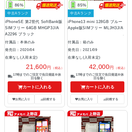
86%
85%
中古Aランク
中古Aランク
iPhoneSE 第2世代 SoftBank版
iPhone13 mini 128GB ブルー
SIMフリー 64GB MHGP3J/A
Apple版SIMフリー MLJH3J/A
A2296 ブラック
付属品：本体のみ
付属品：箱のみ
発売日：2020/04
発売日：2021/09
在庫なし(入荷未定)
在庫なし(入荷未定)
21,600
42,000
円
円
（税込）
（税込）
17時までのご注文で当日発送※休
17時までのご注文で当日発送※休
日を除く
日を除く
カートに入れる
カートに入れる
お気に入り
比較する
お気に入り
比較する