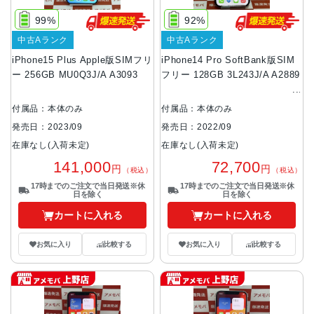
99%
92%
中古Aランク
中古Aランク
iPhone15 Plus Apple版SIMフリ
iPhone14 Pro SoftBank版SIM
ー 256GB MU0Q3J/A A3093
フリー 128GB 3L243J/A A2889
付属品：本体のみ
付属品：本体のみ
発売日：2023/09
発売日：2022/09
在庫なし(入荷未定)
在庫なし(入荷未定)
141,000
72,700
円
円
（税込）
（税込）
17時までのご注文で当日発送※休
17時までのご注文で当日発送※休
日を除く
日を除く
カートに入れる
カートに入れる
お気に入り
比較する
お気に入り
比較する