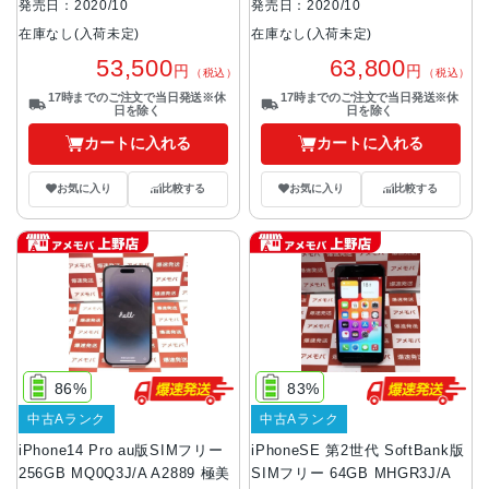
発売日：2020/10
発売日：2020/10
在庫なし(入荷未定)
在庫なし(入荷未定)
53,500
63,800
円
円
（税込）
（税込）
17時までのご注文で当日発送※休
17時までのご注文で当日発送※休
日を除く
日を除く
カートに入れる
カートに入れる
お気に入り
比較する
お気に入り
比較する
86%
83%
中古Aランク
中古Aランク
iPhone14 Pro au版SIMフリー
iPhoneSE 第2世代 SoftBank版
256GB MQ0Q3J/A A2889 極美
SIMフリー 64GB MHGR3J/A