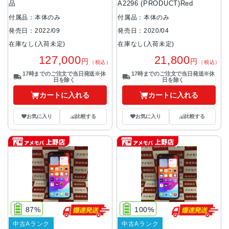
品
A2296 (PRODUCT)Red
付属品：本体のみ
付属品：本体のみ
発売日：2022/09
発売日：2020/04
在庫なし(入荷未定)
在庫なし(入荷未定)
127,000
21,800
円
円
（税込）
（税込）
17時までのご注文で当日発送※休
17時までのご注文で当日発送※休
日を除く
日を除く
カートに入れる
カートに入れる
お気に入り
比較する
お気に入り
比較する
87%
100%
中古Aランク
中古Aランク