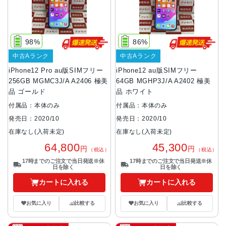
98%
86%
中古Aランク
中古Aランク
iPhone12 Pro au版SIMフリー
iPhone12 au版SIMフリー
256GB MGMC3J/A A2406 極美
64GB MGHP3J/A A2402 極美
品 ゴールド
品 ホワイト
付属品：本体のみ
付属品：本体のみ
発売日：2020/10
発売日：2020/10
在庫なし(入荷未定)
在庫なし(入荷未定)
64,800
45,300
円
円
（税込）
（税込）
17時までのご注文で当日発送※休
17時までのご注文で当日発送※休
日を除く
日を除く
カートに入れる
カートに入れる
お気に入り
比較する
お気に入り
比較する