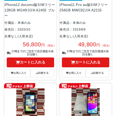
iPhone12 docomo版SIMフリー
iPhone11 Pro au版SIMフリー
128GB MGHX3J/A A2402 ブル
256GB MWC82J/A A2215
ー
付属品：本体のみ
付属品：本体のみ
発売日：2020/10
発売日：2019/09
在庫なし(入荷未定)
在庫なし(入荷未定)
56,800
49,800
円
円
（税込）
（税込）
17時までのご注文で当日発送※休
17時までのご注文で当日発送※休
日を除く
日を除く
カートに入れる
カートに入れる
お気に入り
比較する
お気に入り
比較する