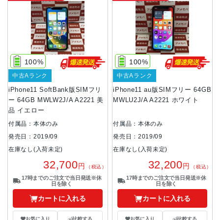
100%
100%
中古Aランク
中古Aランク
iPhone11 SoftBank版SIMフリ
iPhone11 au版SIMフリー 64GB
ー 64GB MWLW2J/A A2221 美
MWLU2J/A A2221 ホワイト
品 イエロー
付属品：本体のみ
付属品：本体のみ
発売日：2019/09
発売日：2019/09
在庫なし(入荷未定)
在庫なし(入荷未定)
32,700
32,200
円
円
（税込）
（税込）
17時までのご注文で当日発送※休
17時までのご注文で当日発送※休
日を除く
日を除く
カートに入れる
カートに入れる
お気に入り
比較する
お気に入り
比較する