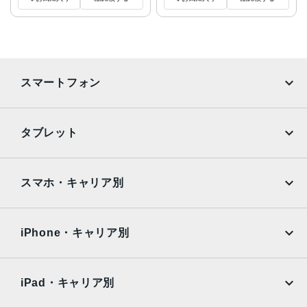
スマートフォン
iPhone
Galaxy
タブレット
Google Pixel
Xperia
iPad
iPad mini
AQUOS
Xiaomi
スマホ・キャリア別
iPad Air
iPad Pro
OPPO
Android
docomo
au
Surface
Galaxy Tab
iPhone・キャリア別
SoftBank
楽天モバイル
Xiaomi Tablet
docomo
au
Ymobile
SIMフリー
iPad・キャリア別
SoftBank
楽天モバイル