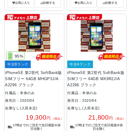
お気に入り
比較する
お気に入り
比較する
95%
中古Bランク
中古Aランク
iPhoneSE 第2世代 SoftBank版
iPhoneSE 第2世代 SoftBank版
SIMフリー 64GB MHGP3J/A
SIMフリー 64GB MX9R2J/A
A2296 ブラック
A2296 ブラック
付属品：本体のみ
付属品：本体のみ
発売日：2020/04
発売日：2020/04
在庫なし(入荷未定)
在庫なし(入荷未定)
19,300
21,800
円
円
（税込）
（税込）
17時までのご注文で当日発送※休
17時までのご注文で当日発送※休
日を除く
日を除く