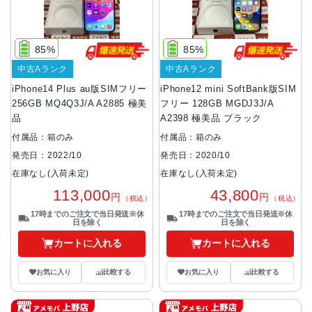
85%
85%
中古Aランク
中古Aランク
iPhone14 Plus au版SIMフリー
iPhone12 mini SoftBank版SIM
256GB MQ4Q3J/A A2885 極美
フリー 128GB MGDJ3J/A
品
A2398 極美品 ブラック
付属品：箱のみ
付属品：箱のみ
発売日：2022/10
発売日：2020/10
在庫なし(入荷未定)
在庫なし(入荷未定)
113,000
43,800
円
円
（税込）
（税込）
17時までのご注文で当日発送※休
17時までのご注文で当日発送※休
日を除く
日を除く
カートに入れる
カートに入れる
お気に入り
比較する
お気に入り
比較する