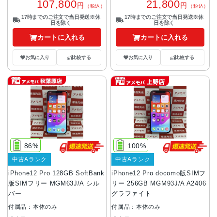
107,800
21,800
円
円
（税込）
（税込）
17時までのご注文で当日発送※休
17時までのご注文で当日発送※休
日を除く
日を除く
カートに入れる
カートに入れる
お気に入り
比較する
お気に入り
比較する
86%
100%
中古Aランク
中古Aランク
iPhone12 Pro 128GB SoftBank
iPhone12 Pro docomo版SIMフ
版SIMフリー MGM63J/A シル
リー 256GB MGM93J/A A2406
バー
グラファイト
付属品：本体のみ
付属品：本体のみ