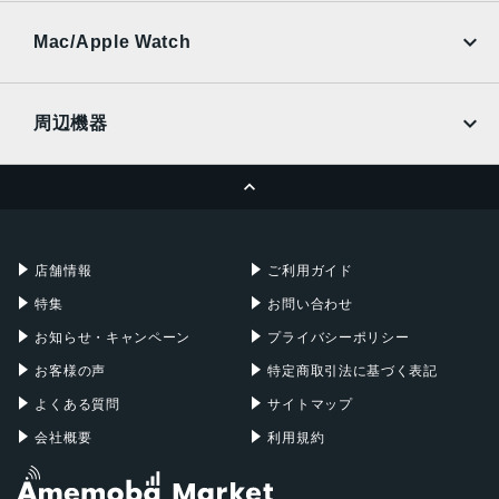
UQmobile
au
SoftBank
Ymobile
SIMフリー
Mac/Apple Watch
docomo
Wi-Fi
UQmobile
MacBook
MacBook Air
周辺機器
MacBook Pro
iMac
ページトップへ
Apple Pencil
Keyboard
Mac mini
Mac Studio
充電器
iPadケース
Mac Pro
Apple Watch
店舗情報
ご利用ガイド
特集
お問い合わせ
お知らせ・キャンペーン
プライバシーポリシー
お客様の声
特定商取引法に基づく表記
よくある質問
サイトマップ
会社概要
利用規約