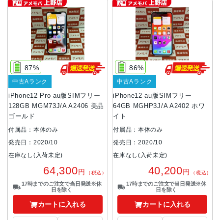
87%
86%
中古Aランク
中古Aランク
iPhone12 Pro au版SIMフリー
iPhone12 au版SIMフリー
128GB MGM73J/A A2406 美品
64GB MGHP3J/A A2402 ホワ
ゴールド
イト
付属品：本体のみ
付属品：本体のみ
発売日：2020/10
発売日：2020/10
在庫なし(入荷未定)
在庫なし(入荷未定)
64,300
40,200
円
円
（税込）
（税込）
17時までのご注文で当日発送※休
17時までのご注文で当日発送※休
日を除く
日を除く
カートに入れる
カートに入れる