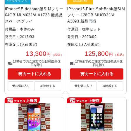
中古Aランク
新品同様
iPhoneSE docomo版SIMフリー
iPhone15 Plus SoftBank版SIM
64GB MLM62J/A A1723 極美品
フリー 128GB MU0D3J/A
スペースグレイ
A3093 新品同様
付属品：本体のみ
付属品：標準セット
発売日：2016/03
発売日：2023/09
在庫なし(入荷未定)
在庫なし(入荷未定)
13,300
125,800
円
円
（税込）
（税込）
17時までのご注文で当日発送※休
17時までのご注文で当日発送※休
日を除く
日を除く
カートに入れる
カートに入れる
お気に入り
比較する
お気に入り
比較する