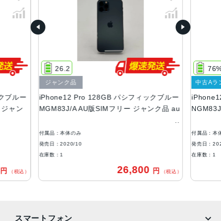
容量
128GB、256GB、512GB
サイズ・重さ
146.7×71.5×7.4mm ・187g
26.2
76
液晶
ジャンク品
中古Aラ
Super Retina XDRディスプレイ6.1インチ（対角）オール
ィックブルー
iPhone12 Pro 128GB パシフィックブルー
iPhon
スクリーンOLEDディスプレイ2,532 x 1,170ピクセル解像
ー ジャン
MGM83J/A AU版SIMフリー ジャンク品 au
NGM83
度、460ppi
防沫性能、耐水性能、防塵性能
付属品：本体のみ
付属品：本
IEC規格60529にもとづくIP68等級（最大水深6メートルで
発売日：2020/10
発売日：202
最大30分間）
在庫数：1
在庫数：1
0
26,800
円
円
カメラ
（税込）
（税込）
Pro 12MPカメラシステム：超広角、広角、望遠カメラ超広
角：ƒ/2.4絞り値と120°視野角広角：ƒ/1.6絞り値望遠：ƒ/2.
0絞り値（iPhone 12 Pro）2倍の光学ズームイン、2倍の光
スマートフォン