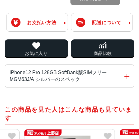
お支払い方法
配送について
お気に入り
商品比較
iPhone12 Pro 128GB SoftBank版SIMフリー
MGM63J/A シルバーのスペック
チップ・プロセッサー
この商品を見た人はこんな商品も見ていま
A14 Bionicチップ 次世代のNeural Engine
す
カラー
シルバー、グラファイト、ゴールド、パシフィックブルー