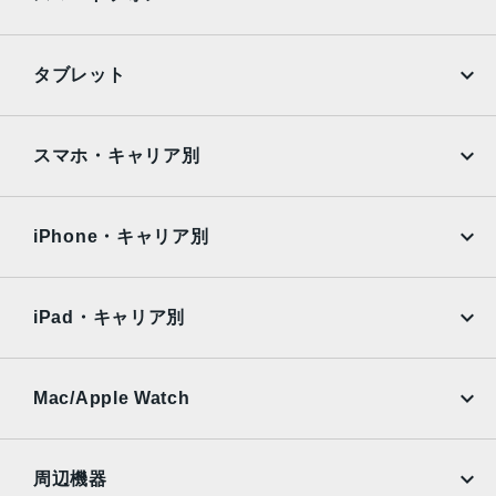
学ズームアウト、4倍の光学ズームレンジ（iPhone 12 Pr
o）最大10倍のデジタルズーム（iPhone 12 Pro）2.5倍の
光学ズームイン、2倍の光学ズームアウトLiDARスキャナを
iPhone
Galaxy
タブレット
活用したナイトモードポートレート
Google Pixel
Xperia
TrueDepthカメラ
iPad
iPad mini
AQUOS
Xiaomi
スマホ・キャリア別
12MPカメラƒ/2.2絞り値
iPad Air
iPad Pro
生体認証
OPPO
Android
docomo
au
FaceID,TrueDepthカメラによる顔認識の有効化
Surface
Galaxy Tab
iPhone・キャリア別
SoftBank
楽天モバイル
発売日
Xiaomi Tablet
docomo
au
2020年10月23日
Ymobile
SIMフリー
iPad・キャリア別
SoftBank
楽天モバイル
UQmobile
au
SoftBank
Ymobile
SIMフリー
Mac/Apple Watch
docomo
Wi-Fi
UQmobile
MacBook
MacBook Air
周辺機器