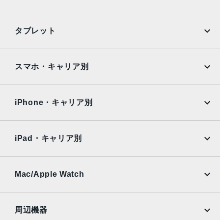
iPhone
Galaxy
タブレット
Google Pixel
Xperia
iPad
iPad mini
AQUOS
Xiaomi
スマホ・キャリア別
iPad Air
iPad Pro
OPPO
Android
docomo
au
Surface
Galaxy Tab
iPhone・キャリア別
SoftBank
楽天モバイル
Xiaomi Tablet
docomo
au
Ymobile
SIMフリー
iPad・キャリア別
SoftBank
楽天モバイル
UQmobile
au
SoftBank
Ymobile
SIMフリー
Mac/Apple Watch
docomo
Wi-Fi
UQmobile
MacBook
MacBook Air
周辺機器