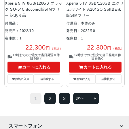
Xperia 5 IV 8GB/128GB ブラッ
Xperia 5 IV 8GB/128GB エクリ
ク SO-54C docomo版SIMフリ
ュホワイト A204SO SoftBank
ー 訳あり品
版SIMフリー
付属品：
付属品：本体のみ
発売日：2022/10
発売日：2022/10
在庫数：1
在庫数：1
22,300
22,300
円
円
（税込）
（税込）
17時までのご注文で当日発送※休
17時までのご注文で当日発送※休
日を除く
日を除く
カートに入れる
カートに入れる
お気に入り
比較する
お気に入り
比較する
1
2
3
次へ
スマートフォン