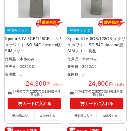
中古Aランク
中古Aランク
Xperia 5 IV 8GB/128GB エクリ
Xperia 5 IV 8GB/128GB エクリ
ュホワイト SO-54C docomo版
ュホワイト SO-54C docomo版
SIMフリー
SIMフリー 美品
付属品：本体のみ
付属品：本体のみ
発売日：2022/10
発売日：2022/10
在庫数：1
在庫数：1
24,300
24,800
円
円
（税込）
（税込）
17時までのご注文で当日発送※休
17時までのご注文で当日発送※休
日を除く
日を除く
カートに入れる
カートに入れる
お気に入り
比較する
お気に入り
比較する