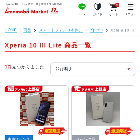
Xperia 10 III Lite 商品一覧 | 中古スマホ販売のアメモバマーケット
0
アメモバマーケット
Line
ガイド
カート
メニュー
HOME
商品
スマートフォン（本体）
Xperia
Xperia 10 III Li
Xperia 10 III Lite 商品一覧
0件
見つかりました
中古Bランク
ジャンク品