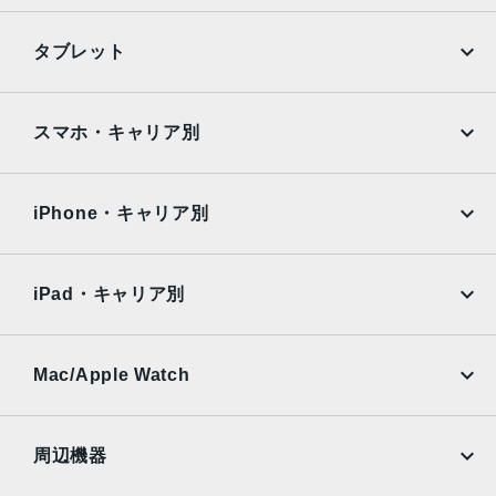
iPhone
Galaxy
タブレット
Google Pixel
Xperia
iPad
iPad mini
AQUOS
Xiaomi
スマホ・キャリア別
iPad Air
iPad Pro
OPPO
Android
docomo
au
Surface
Galaxy Tab
iPhone・キャリア別
SoftBank
楽天モバイル
Xiaomi Tablet
docomo
au
Ymobile
SIMフリー
iPad・キャリア別
SoftBank
楽天モバイル
UQmobile
au
SoftBank
Ymobile
SIMフリー
Mac/Apple Watch
docomo
Wi-Fi
UQmobile
MacBook
MacBook Air
周辺機器
MacBook Pro
iMac