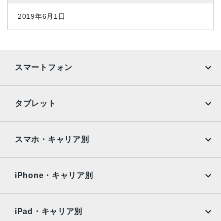
2019年6月1日
スマートフォン
iPhone
Galaxy
タブレット
Google Pixel
Xperia
iPad
iPad mini
AQUOS
Xiaomi
スマホ・キャリア別
iPad Air
iPad Pro
OPPO
Android
docomo
au
Surface
Galaxy Tab
iPhone・キャリア別
SoftBank
楽天モバイル
Xiaomi Tablet
docomo
au
Ymobile
SIMフリー
iPad・キャリア別