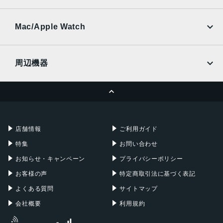
SoftBank
楽天モバイル
UQmobile
au
SoftBank
Ymobile
SIMフリー
Mac/Apple Watch
docomo
Wi-Fi
UQmobile
MacBook
MacBook Air
周辺機器
MacBook Pro
iMac
ページトップへ
Apple Pencil
Keyboard
Mac mini
Mac Studio
充電器
iPadケース
Mac Pro
Apple Watch
店舗情報
ご利用ガイド
特集
お問い合わせ
お知らせ・キャンペーン
プライバシーポリシー
お客様の声
特定商取引法に基づく表記
よくある質問
サイトマップ
会社概要
利用規約