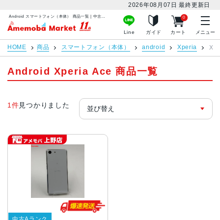
2026年08月07日
最終更新日
Android スマートフォン（本体） 商品一覧 | 中古スマホ販売のアメモバマーケット
0
アメモバマーケット
Line
ガイド
カート
メニュー
HOME
商品
スマートフォン（本体）
android
Xperia
Xpe
Android Xperia Ace 商品一覧
1件
見つかりました
中古Aランク