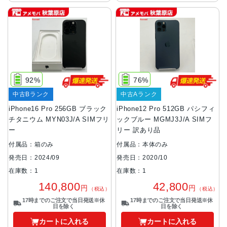
92%
76%
中古Bランク
中古Aランク
iPhone16 Pro 256GB ブラック
iPhone12 Pro 512GB パシフィ
チタニウム MYN03J/A SIMフリ
ックブルー MGMJ3J/A SIMフ
ー
リー 訳あり品
付属品：箱のみ
付属品：本体のみ
発売日：2024/09
発売日：2020/10
在庫数：1
在庫数：1
140,800
42,800
円
円
（税込）
（税込）
17時までのご注文で当日発送※休
17時までのご注文で当日発送※休
日を除く
日を除く
カートに入れる
カートに入れる