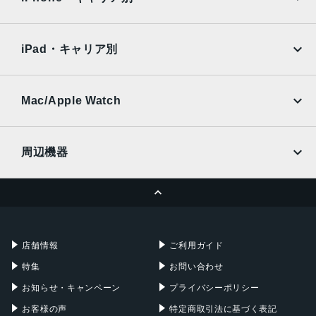
SoftBank
楽天モバイル
Xiaomi Tablet
docomo
au
Ymobile
SIMフリー
iPad・キャリア別
SoftBank
楽天モバイル
UQmobile
au
SoftBank
Ymobile
SIMフリー
Mac/Apple Watch
docomo
Wi-Fi
UQmobile
MacBook
MacBook Air
周辺機器
MacBook Pro
iMac
ページトップへ
Apple Pencil
Keyboard
Mac mini
Mac Studio
充電器
iPadケース
Mac Pro
Apple Watch
店舗情報
ご利用ガイド
特集
お問い合わせ
お知らせ・キャンペーン
プライバシーポリシー
お客様の声
特定商取引法に基づく表記