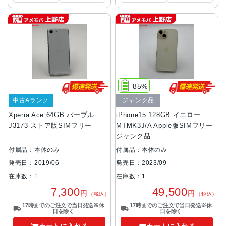
85%
中古Aランク
ジャンク品
Xperia Ace 64GB パープル
iPhone15 128GB イエロー
J3173 ストア版SIMフリー
MTMK3J/A Apple版SIMフリー
ジャンク品
付属品：本体のみ
付属品：本体のみ
発売日：2019/06
発売日：2023/09
在庫数：1
在庫数：1
7,300
49,500
円
円
（税込）
（税込）
17時までのご注文で当日発送※休
17時までのご注文で当日発送※休
日を除く
日を除く