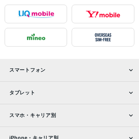
スマートフォン
iPhone
Galaxy
タブレット
Google Pixel
Xperia
iPad
iPad mini
AQUOS
Xiaomi
スマホ・キャリア別
iPad Air
iPad Pro
OPPO
Android
docomo
au
Surface
Galaxy Tab
iPhone・キャリア別