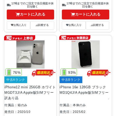
17時までのご注文で当日発送※休
17時までのご注文で当日発送※休
日を除く
日を除く
カートに入れる
カートに入れる
お気に入り
比較する
お気に入り
比較する
76%
93%
中古Aランク
中古Bランク
iPhone12 mini 256GB ホワイト
iPhone 16e 128GB ブラック
MGDT3J/A Apple版SIMフリー
MD1Q4J/A Apple版SIMフリー
訳あり品
付属品：箱のみ
付属品：本体のみ
発売日：2020/10
発売日：2025/02