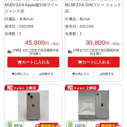
MU0V3J/A Apple版SIMフリー
MLNF3J/A SIMフリー ジャンク
ジャンク品
品
付属品：本体のみ
付属品：箱のみ
発売日：2023/09
発売日：2021/09
在庫数：1
在庫数：1
45,800
30,800
円
円
（税込）
（税込）
17時までのご注文で当日発送※休
17時までのご注文で当日発送※休
日を除く
日を除く
カートに入れる
カートに入れる
お気に入り
比較する
お気に入り
比較する
86%
100%