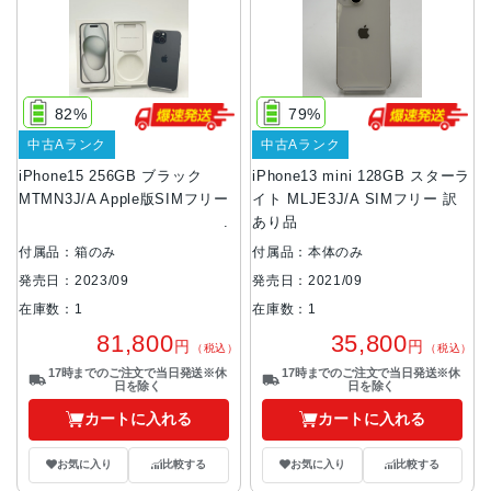
82%
79%
中古Aランク
中古Aランク
iPhone15 256GB ブラック
iPhone13 mini 128GB スターラ
MTMN3J/A Apple版SIMフリー
イト MLJE3J/A SIMフリー 訳
あり品
付属品：箱のみ
付属品：本体のみ
発売日：2023/09
発売日：2021/09
在庫数：1
在庫数：1
81,800
35,800
円
円
（税込）
（税込）
17時までのご注文で当日発送※休
17時までのご注文で当日発送※休
日を除く
日を除く
カートに入れる
カートに入れる
お気に入り
比較する
お気に入り
比較する