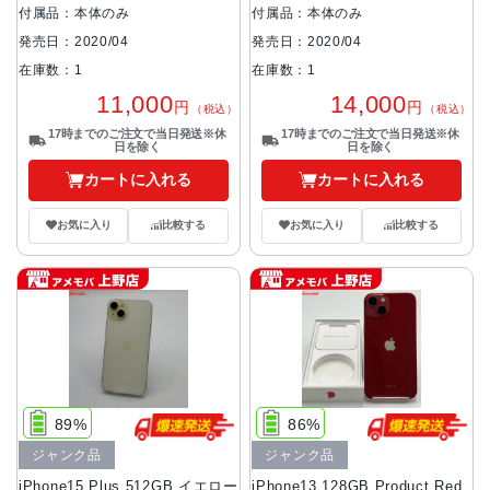
付属品：本体のみ
付属品：本体のみ
発売日：2020/04
発売日：2020/04
在庫数：1
在庫数：1
11,000
14,000
円
円
（税込）
（税込）
17時までのご注文で当日発送※休
17時までのご注文で当日発送※休
日を除く
日を除く
カートに入れる
カートに入れる
お気に入り
比較する
お気に入り
比較する
89%
86%
ジャンク品
ジャンク品
iPhone15 Plus 512GB イエロー
iPhone13 128GB Product Red