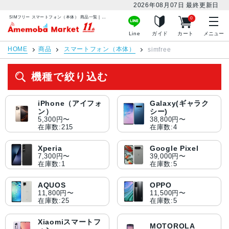
2026年08月07日
最終更新日
SIMフリー スマートフォン（本体） 商品一覧 | 中古スマホ販売のアメモバマーケット
0
アメモバマーケット
Line
ガイド
カート
メニュー
HOME
商品
スマートフォン（本体）
simfree
機種で絞り込む
iPhone（アイフォ
Galaxy(ギャラク
ン）
シー)
5,300円〜
38,800円〜
在庫数:215
在庫数:4
Xperia
Google Pixel
7,300円〜
39,000円〜
在庫数:1
在庫数:5
AQUOS
OPPO
11,800円〜
11,500円〜
在庫数:25
在庫数:5
Xiaomiスマートフ
MOTOROLA