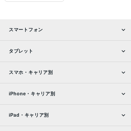
スマートフォン
iPhone
Galaxy
タブレット
Google Pixel
Xperia
iPad
iPad mini
AQUOS
Xiaomi
スマホ・キャリア別
iPad Air
iPad Pro
OPPO
Android
docomo
au
Surface
Galaxy Tab
iPhone・キャリア別
SoftBank
楽天モバイル
Xiaomi Tablet
docomo
au
Ymobile
SIMフリー
iPad・キャリア別
SoftBank
楽天モバイル
UQmobile