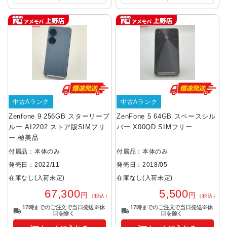
中古Aランク
中古Aランク
Zenfone 9 256GB スターリーブ
ZenFone 5 64GB スペースシル
ルー AI2202 ストア版SIMフリ
バー X00QD SIMフリー
ー 極美品
付属品：本体のみ
付属品：本体のみ
発売日：2022/11
発売日：2018/05
在庫なし(入荷未定)
在庫なし(入荷未定)
67,300
5,500
円
円
（税込）
（税込）
17時までのご注文で当日発送※休
17時までのご注文で当日発送※休
日を除く
日を除く