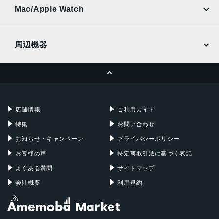
au
SoftBank
Ymobile
SIMフリー
Mac/Apple Watch
docomo
Wi-Fi
UQmobile
MacBook
MacBook Air
周辺機器
MacBook Pro
iMac
ページトップへ
Apple Pencil
Keyboard
Mac mini
Mac Studio
充電器
iPadケース
Mac Pro
Apple Watch
店舗情報
ご利用ガイド
特集
お問い合わせ
お知らせ・キャンペーン
プライバシーポリシー
お客様の声
特定商取引法に基づく表記
よくある質問
サイトマップ
会社概要
利用規約