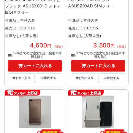
ZenFone 4 Max 32GB ネイビー
ZenFone 2 32GB グレー
ブラック ASUSX00HD ストア
ASUSZ00AD SIMフリー
版SIMフリー
付属品：本体のみ
付属品：本体のみ
発売日：2017/12
発売日：2015/05
在庫なし(入荷未定)
在庫なし(入荷未定)
4,600
3,800
円
円
（税込）
（税込）
17時までのご注文で当日発送※休
17時までのご注文で当日発送※休
日を除く
日を除く
カートに入れる
カートに入れる
お気に入り
比較する
お気に入り
比較する