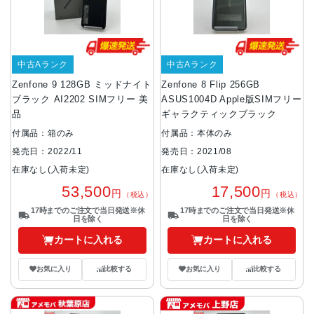
中古Aランク
中古Aランク
Zenfone 9 128GB ミッドナイト
Zenfone 8 Flip 256GB
ブラック AI2202 SIMフリー 美
ASUS1004D Apple版SIMフリー
品
ギャラクティックブラック
付属品：箱のみ
付属品：本体のみ
発売日：2022/11
発売日：2021/08
在庫なし(入荷未定)
在庫なし(入荷未定)
53,500
17,500
円
円
（税込）
（税込）
17時までのご注文で当日発送※休
17時までのご注文で当日発送※休
日を除く
日を除く
カートに入れる
カートに入れる
お気に入り
比較する
お気に入り
比較する