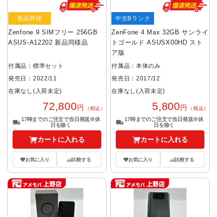
新品同様
中古Bランク
Zenfone 9 SIMフリー 256GB
ZenFone 4 Max 32GB サンライ
ASUS-A12202 新品同様品
トゴールド ASUSX00HD スト
ア版
付属品：標準セット
付属品：本体のみ
発売日：2022/11
発売日：2017/12
在庫なし(入荷未定)
在庫なし(入荷未定)
72,800
5,800
円
円
（税込）
（税込）
17時までのご注文で当日発送※休
17時までのご注文で当日発送※休
日を除く
日を除く
カートに入れる
カートに入れる
お気に入り
比較する
お気に入り
比較する