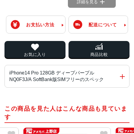
詳細を見る
お支払い方法
配送について
お気に入り
商品比較
iPhone14 Pro 128GB ディープパープル
NQ0F3J/A SoftBank版SIMフリーのスペック
チップ・プロセッサー
この商品を見た人はこんな商品も見ていま
A16 Bionicチップ2つの高性能コアと4つの高効率コアを搭
載した6コアCPU5コアGPU16コアNeural Engine
す
カラー