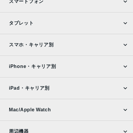
スマートフォン
枚構成のレンズ、100% Focus Pixels12MPの2倍望遠（ク
アッドピクセルセンサーを活用）：48mm、ƒ/1.78絞り値、
第2世代のセンサーシフト光学式手ぶれ補正、7枚構成のレ
iPhone
Galaxy
タブレット
ンズ、100% Focus Pixels12MPの3倍望遠：77mm、ƒ/2.8
Google Pixel
Xperia
絞り値、光学式手ぶれ補正、6枚構成のレンズ3倍の光学ズ
ームイン、2倍の光学ズームアウト、6倍の光学ズームレン
iPad
iPad mini
AQUOS
Xiaomi
スマホ・キャリア別
ジ、最大15倍のデジタルズーム
iPad Air
iPad Pro
TrueDepthカメラ
OPPO
Android
docomo
au
12MPカメラƒ/1.9絞り値
Surface
Galaxy Tab
iPhone・キャリア別
SoftBank
楽天モバイル
生体認証
Xiaomi Tablet
docomo
au
TrueDepthカメラによる顔認識の有効化
Ymobile
SIMフリー
iPad・キャリア別
発売日
SoftBank
楽天モバイル
UQmobile
au
SoftBank
2022年9月16日
Ymobile
SIMフリー
Mac/Apple Watch
docomo
Wi-Fi
UQmobile
MacBook
MacBook Air
周辺機器