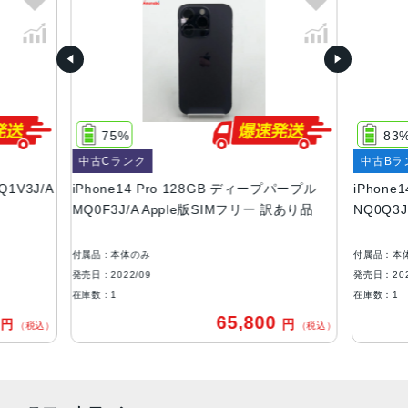
スペースブラック、シルバー、ゴールド、ディープパープ
ル
容量
128GB、256GB、512GB、1TB
サイズ・重さ
75%
83
147.5×71.5×7.85mm ・206g
中古Cランク
中古Bラ
液晶
Q1V3J/A
iPhone14 Pro 128GB ディープパープル
iPhone
MQ0F3J/A Apple版SIMフリー 訳あり品
NQ0Q3
6.1インチ（対角）オールスクリーンOLEDディスプレイ
防沫性能、耐水性能、防塵性能
付属品：本体のみ
付属品：本
IEC規格60529にもとづくIP68等級（最大水深6メートルで
発売日：2022/09
発売日：202
最大30分間）
在庫数：1
在庫数：1
0
65,800
円
円
カメラ
（税込）
（税込）
48MPメイン：24mm、ƒ/1.78絞り値、第2世代のセンサー
シフト光学式手ぶれ補正、7枚構成のレンズ、100% Focus
Pixels12MP超広角：13mm、ƒ/2.2絞り値と120°視野角、6