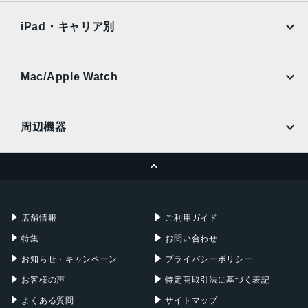
Xiaomi Tablet
docomo
au
TrueDepthカメラによる顔認識の有効化
Ymobile
SIMフリー
iPad・キャリア別
発売日
SoftBank
楽天モバイル
UQmobile
au
SoftBank
2022年9月16日
Ymobile
SIMフリー
Mac/Apple Watch
docomo
Wi-Fi
UQmobile
MacBook
MacBook Air
周辺機器
MacBook Pro
iMac
ページトップへ
Apple Pencil
Keyboard
Mac mini
Mac Studio
充電器
iPadケース
Mac Pro
Apple Watch
店舗情報
ご利用ガイド
特集
お問い合わせ
お知らせ・キャンペーン
プライバシーポリシー
お客様の声
特定商取引法に基づく表記
よくある質問
サイトマップ