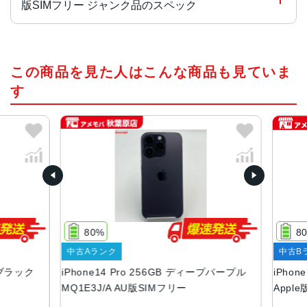
版SIMフリー ジャンク品のスペック
チップ・プロセッサー
この商品を見た人はこんな商品も見ていま
A16 Bionicチップ2つの高性能コアと4つの高効率コアを搭
載した6コアCPU5コアGPU16コアNeural Engine
す
カラー
スペースブラック、シルバー、ゴールド、ディープパープ
ル
容量
128GB、256GB、512GB、1TB
サイズ・重さ
80%
80
147.5×71.5×7.85mm ・206g
中古Aランク
中古Bラ
液晶
ブラック
iPhone14 Pro 256GB ディープパープル
iPhone
MQ1E3J/A AU版SIMフリー
Apple
6.1インチ（対角）オールスクリーンOLEDディスプレイ