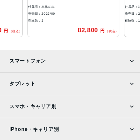
防沫性能、耐水性能、防塵性能
付属品：本体のみ
付属品：箱
IEC規格60529にもとづくIP68等級（最大水深6メートルで
発売日：2022/09
発売日：202
最大30分間）
在庫数：1
在庫数：1
0
82,800
円
円
カメラ
（税込）
（税込）
48MPメイン：24mm、ƒ/1.78絞り値、第2世代のセンサー
シフト光学式手ぶれ補正、7枚構成のレンズ、100% Focus
Pixels12MP超広角：13mm、ƒ/2.2絞り値と120°視野角、6
スマートフォン
枚構成のレンズ、100% Focus Pixels12MPの2倍望遠（ク
アッドピクセルセンサーを活用）：48mm、ƒ/1.78絞り値、
第2世代のセンサーシフト光学式手ぶれ補正、7枚構成のレ
iPhone
Galaxy
タブレット
ンズ、100% Focus Pixels12MPの3倍望遠：77mm、ƒ/2.8
Google Pixel
Xperia
絞り値、光学式手ぶれ補正、6枚構成のレンズ3倍の光学ズ
ームイン、2倍の光学ズームアウト、6倍の光学ズームレン
iPad
iPad mini
AQUOS
Xiaomi
スマホ・キャリア別
ジ、最大15倍のデジタルズーム
iPad Air
iPad Pro
TrueDepthカメラ
OPPO
Android
docomo
au
12MPカメラƒ/1.9絞り値
Surface
Galaxy Tab
iPhone・キャリア別
SoftBank
楽天モバイル
生体認証