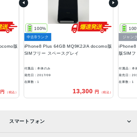
サイズ・重さ
158.4×78.1×7.5mm ・202g
100%
10
液晶
中古Bランク
ジャン
Retina HDディスプレイIPSテクノロジー搭載5.5インチ
docomo版
iPhone8 Plus 64GB MQ9K2J/A docomo版
iPhone8
（対角）ワイドスクリーンLCD Multi‑Touchディスプレイ1,
SIMフリー スペースグレイ
版SIM
920 x 1,080 ピクセル解像度、401ppi1,300:1コントラスト
比（標準）
付属品：本体のみ
付属品：本
アウトカメラ
発売日：2017/09
発売日：201
デュアル12MPカメラ（広角と望遠）
在庫数：1
在庫数：1
0
13,300
円
円
生体認証
（税込）
（税込）
ホームボタンに内蔵された指紋認証センサー
発売日
スマートフォン
2017年9月22日