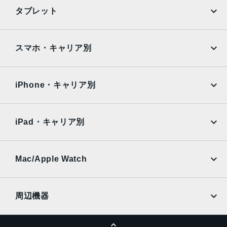
iPhone
Galaxy
タブレット
Google Pixel
Xperia
iPad
iPad mini
AQUOS
Xiaomi
スマホ・キャリア別
iPad Air
iPad Pro
OPPO
Android
docomo
au
Surface
Galaxy Tab
iPhone・キャリア別
SoftBank
楽天モバイル
Xiaomi Tablet
docomo
au
Ymobile
SIMフリー
iPad・キャリア別
SoftBank
楽天モバイル
UQmobile
au
SoftBank
Ymobile
SIMフリー
Mac/Apple Watch
docomo
Wi-Fi
UQmobile
MacBook
MacBook Air
周辺機器
MacBook Pro
iMac
ページトップへ
Apple Pencil
Keyboard