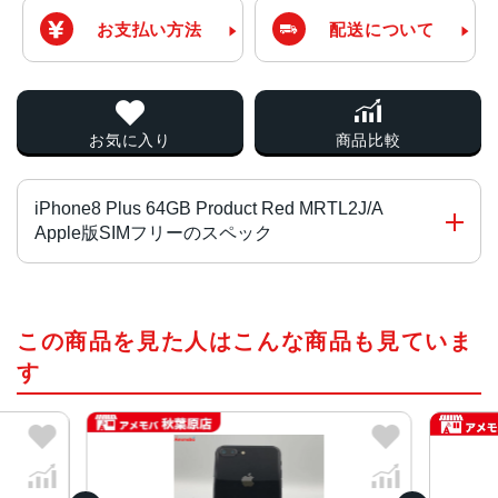
お支払い方法
配送について
お気に入り
商品比較
iPhone8 Plus 64GB Product Red MRTL2J/A
Apple版SIMフリーのスペック
チップ・プロセッサー
この商品を見た人はこんな商品も見ていま
A11 Bionicチップ Neural Engine
す
カラー
シルバー、レッド 、ゴールド、スペースグレイ
容量
64GB、128GB、256GB