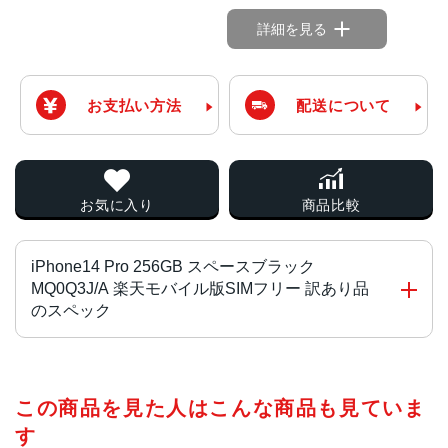
詳細を見る
お支払い方法
配送について
お気に入り
商品比較
iPhone14 Pro 256GB スペースブラック
MQ0Q3J/A 楽天モバイル版SIMフリー 訳あり品
のスペック
チップ・プロセッサー
この商品を見た人はこんな商品も見ていま
A16 Bionicチップ2つの高性能コアと4つの高効率コアを搭
載した6コアCPU5コアGPU16コアNeural Engine
す