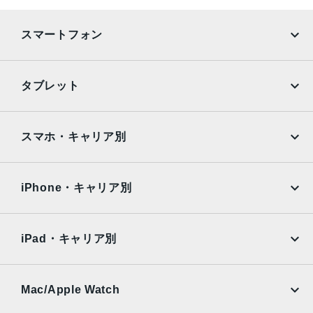
シフト光学式手ぶれ補正、7枚構成のレンズ、100% Focus
Pixels12MP超広角：13mm、ƒ/2.2絞り値と120°視野角、6
スマートフォン
枚構成のレンズ、100% Focus Pixels12MPの2倍望遠（ク
アッドピクセルセンサーを活用）：48mm、ƒ/1.78絞り値、
第2世代のセンサーシフト光学式手ぶれ補正、7枚構成のレ
iPhone
Galaxy
タブレット
ンズ、100% Focus Pixels12MPの3倍望遠：77mm、ƒ/2.8
Google Pixel
Xperia
絞り値、光学式手ぶれ補正、6枚構成のレンズ3倍の光学ズ
ームイン、2倍の光学ズームアウト、6倍の光学ズームレン
iPad
iPad mini
AQUOS
Xiaomi
スマホ・キャリア別
ジ、最大15倍のデジタルズーム
iPad Air
iPad Pro
TrueDepthカメラ
OPPO
Android
docomo
au
12MPカメラƒ/1.9絞り値
Surface
Galaxy Tab
iPhone・キャリア別
SoftBank
楽天モバイル
生体認証
Xiaomi Tablet
docomo
au
TrueDepthカメラによる顔認識の有効化
Ymobile
SIMフリー
iPad・キャリア別
発売日
SoftBank
楽天モバイル
UQmobile
au
SoftBank
2022年9月16日
Ymobile
SIMフリー
Mac/Apple Watch
docomo
Wi-Fi