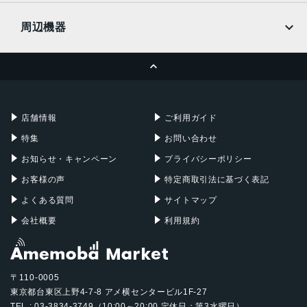
UQmobile
MacBook
MacBook Air
周辺機器
MacBook Pro
iMac
ページトップへ
Apple Pencil
Keyboard
Mac mini
Mac Studio
充電器
iPadケース
Mac Pro
Apple Watch
店舗情報
ご利用ガイド
特集
お問い合わせ
お知らせ・キャンペーン
プライバシーポリシー
お客様の声
特定商取引法に基づく表記
よくある質問
サイトマップ
会社概要
利用規約
〒110-0005
東京都台東区上野4-7-8 アメ横センタービル1F-27
TEL : 03-3834-3749（10:00～20:00 定休日：第3水曜日）