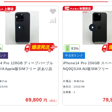
カラー
スペースブラック、シルバー、ゴールド、ディープパープ
ル
容量
128GB、256GB、512GB、1TB
サイズ・重さ
83%
147.5×71.5×7.85mm ・206g
中古Bランク
液晶
8GB ディープパープル
iPhone14 Pro 256GB スペースブラック
版SIMフリー 訳あり品
NQ0Q3J/A AU版SIMフリー
6.1インチ（対角）オールスクリーンOLEDディスプレイ
防沫性能、耐水性能、防塵性能
付属品：本体のみ
IEC規格60529にもとづくIP68等級（最大水深6メートルで
発売日：2022/09
最大30分間）
在庫数：1
69,800
79,800
円
円
カメラ
（税込）
（税込
48MPメイン：24mm、ƒ/1.78絞り値、第2世代のセンサー