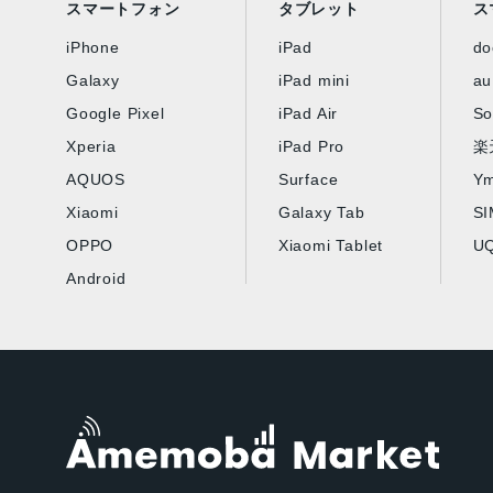
スマートフォン
タブレット
ス
iPhone
iPad
d
Galaxy
iPad mini
au
Google Pixel
iPad Air
So
Xperia
iPad Pro
楽
AQUOS
Surface
Ym
Xiaomi
Galaxy Tab
S
OPPO
Xiaomi Tablet
UQ
Android