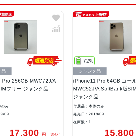
カラー
シルバー、ゴールド、ミッドナイト
容量
64GB、256GB、512GB
サイズ・重さ
144.0×71.4×8.1mm ・188g
液晶
5.8 インチSuper Retina XDR
72%
ク品
ジャンク品
アウトカメラ
1,200万画素
1 Pro 256GB MWC72J/A
iPhone11 Pro 64GB ゴー
版SIMフリー ジャンク品
MWC52J/A SoftBank版S
インカメラ
1,200万画素
ジャンク品
生体認証
FaceID
体のみ
付属品：本体のみ
9/09
発売日：2019/09
在庫数：1
発売日
2019年9月20日
17,300
15,80
円
（税込）