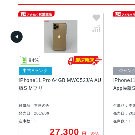
84%
中古Aランク
ジャン
A
iPhone11 Pro 64GB MWC52J/A AU
iPhone1
版SIMフリー
Apple
付属品：本体のみ
付属品：本
発売日：2019/09
発売日：201
在庫数：1
在庫数：1
27,300
円
税込）
（税込）