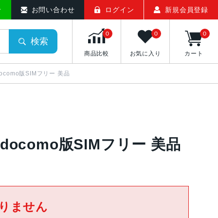
せ
お問い合わせ
ログイン
新規会員登録
0
0
0
検索
商品比較
お気に入り
カート
A docomo版SIMフリー 美品
J/A docomo版SIMフリー 美品
りません