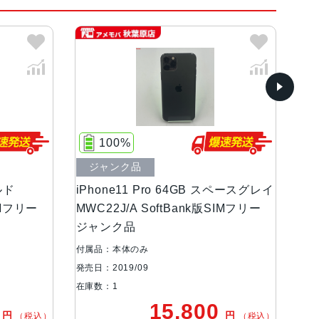
グリーン、スペースグレイ
ディスプレイ(2,436 x 1,125ピクセル解像度）
100%
ジャンク品
中
ルド
iPhone11 Pro 64GB スペースグレイ
iP
IMフリー
MWC22J/A SoftBank版SIMフリー
イ 
ジャンク品
リ
付属品：本体のみ
付属
発売日：2019/09
発売日
在庫数：1
在庫
0
15,800
円
円
（税込）
（税込）