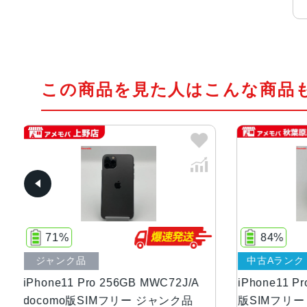
この商品を見た人はこんな商品
84%
中古Aランク
ジャン
/A
iPhone11 Pro 64GB MWC52J/A AU
iPhone
品
版SIMフリー
Appl