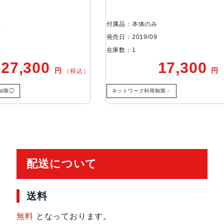
ジャンク品
生体認証
FaceID
本体のみ
付属品：本体のみ
19/09
発売日：2019/09
在庫数：1
発売日
2019年9月20日
17,300
15,80
円
（税込）
ーク利用制限－
ネットワーク利用制限◯
配送について
送料
無料
となっております。