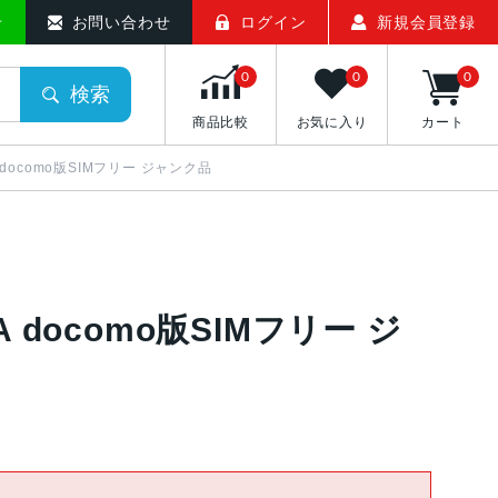
せ
お問い合わせ
ログイン
新規会員登録
0
0
0
検索
商品比較
お気に入り
カート
J/A docomo版SIMフリー ジャンク品
J/A docomo版SIMフリー ジ