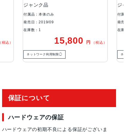
ジャンク品
リ
付属品：本体のみ
付
発売日：2019/09
発
在庫数：1
在
0
15,800
円
円
（税込）
（税込）
ネットワーク利用制限◯
保証について
ハードウェアの保証
ハードウェアの初期不良による保証がございま