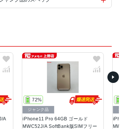
グリーン、スペースグレイ
ディスプレイ(2,436 x 1,125ピクセル解像度）
100%
ジャンク品
ールド
iPhone11 Pro 64GB スペースグレイ
i
SIMフリー
MWC22J/A SoftBank版SIMフリー
イ