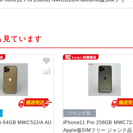
チップ・プロセッ
A13 Bionicプロセッサ
サー
も見ています
カラー
シルバー、ゴールド、ミッドナイト
容量
64GB、256GB、512GB
サイズ・重さ
144.0×71.4×8.1mm ・188g
液晶
5.8 インチSuper Retina XDR
72%
ク品
ジャンク品
アウトカメラ
1,200万画素
11 Pro 256GB MWC72J/A
iPhone11 Pro 64GB ゴ
e版SIMフリー ジャンク品
MWC52J/A SoftBank版
インカメラ
1,200万画素