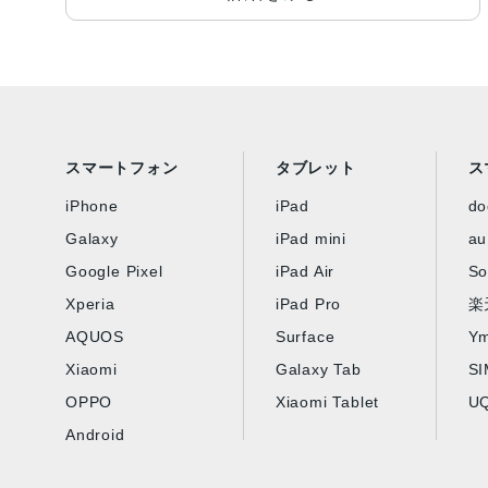
スマートフォン
タブレット
ス
iPhone
iPad
d
Galaxy
iPad mini
au
Google Pixel
iPad Air
So
Xperia
iPad Pro
楽
AQUOS
Surface
Ym
Xiaomi
Galaxy Tab
S
OPPO
Xiaomi Tablet
UQ
Android