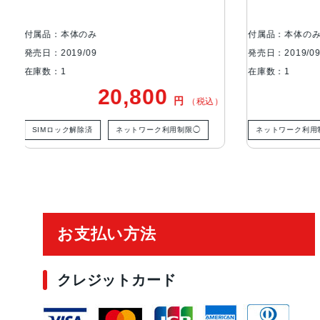
付属品：本体のみ
付属品：
発売日：2019/09
発売日：20
在庫数：1
在庫数：1
27,300
円
税込）
（税込）
◯
ネットワーク利用制限◯
ネットワ
ご利用ガイド
お支払い方法
クレジットカード