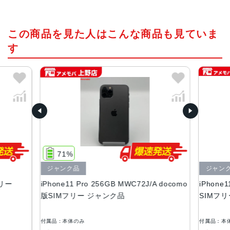
チップ・プロセッサー
この商品を見た人はこんな商品も見ていま
A13 Bionicプロセッサ
す
カラー
シルバー、ゴールド、ミッドナイトグリーン、スペースグ
レイ
容量
64GB、256GB、512GB
サイズ・重さ
144.0×71.4×8.1mm ・188g
71%
液晶
ジャンク品
ジャン
フリー
iPhone11 Pro 256GB MWC72J/A docomo
iPhone1
5.8 インチSuper Retina XDRディスプレイ(2,436 x 1,125
版SIMフリー ジャンク品
SIMフ
ピクセル解像度）
アウトカメラ
付属品：本体のみ
付属品：本