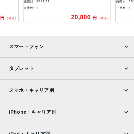
1,200万画素
発売日：2019/09
発売日：201
在庫数：1
在庫数：1
インカメラ
0
20,800
円
円
（税込）
（税込）
1,200万画素
生体認証
FaceID
スマートフォン
発売日
2019年9月20日
iPhone
Galaxy
タブレット
Google Pixel
Xperia
iPad
iPad mini
AQUOS
Xiaomi
スマホ・キャリア別
iPad Air
iPad Pro
OPPO
Android
docomo
au
Surface
Galaxy Tab
iPhone・キャリア別
SoftBank
楽天モバイル
Xiaomi Tablet
docomo
au
Ymobile
SIMフリー
iPad・キャリア別