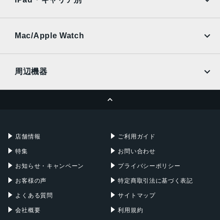
SoftBank
楽天モバイル
UQmobile
au
SoftBank
Ymobile
SIMフリー
Mac/Apple Watch
docomo
Wi-Fi
UQmobile
MacBook
MacBook Air
周辺機器
MacBook Pro
iMac
ページトップへ
Apple Pencil
Keyboard
Mac mini
Mac Studio
充電器
iPadケース
Mac Pro
Apple Watch
店舗情報
ご利用ガイド
特集
お問い合わせ
お知らせ・キャンペーン
プライバシーポリシー
お客様の声
特定商取引法に基づく表記
よくある質問
サイトマップ
会社概要
利用規約