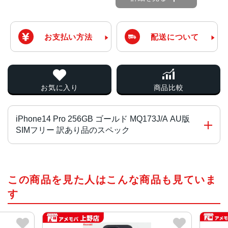
お支払い方法
配送について
お気に入り
商品比較
iPhone14 Pro 256GB ゴールド MQ173J/A AU版
SIMフリー 訳あり品のスペック
チップ・プロセッサー
この商品を見た人はこんな商品も見ていま
A16 Bionicチップ2つの高性能コアと4つの高効率コアを搭
載した6コアCPU5コアGPU16コアNeural Engine
す
カラー
スペースブラック、シルバー、ゴールド、ディープパープ