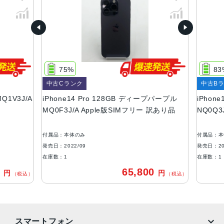
ル
容量
128GB、256GB、512GB、1TB
サイズ・重さ
75%
83
147.5×71.5×7.85mm ・206g
中古Cランク
中古Bラ
液晶
Q1V3J/A
iPhone14 Pro 128GB ディープパープル
iPhone
MQ0F3J/A Apple版SIMフリー 訳あり品
NQ0Q3
6.1インチ（対角）オールスクリーンOLEDディスプレイ
防沫性能、耐水性能、防塵性能
付属品：本体のみ
付属品：本
IEC規格60529にもとづくIP68等級（最大水深6メートルで
発売日：2022/09
発売日：202
最大30分間）
在庫数：1
在庫数：1
0
65,800
円
円
カメラ
（税込）
（税込）
48MPメイン：24mm、ƒ/1.78絞り値、第2世代のセンサー
シフト光学式手ぶれ補正、7枚構成のレンズ、100% Focus
Pixels12MP超広角：13mm、ƒ/2.2絞り値と120°視野角、6
スマートフォン