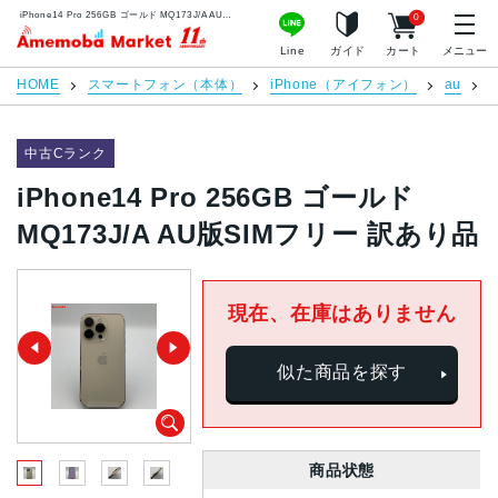
iPhone14 Pro 256GB ゴールド MQ173J/A AU版SIMフリー 訳あり品 | 中古スマホ販売のアメモバマーケット
0
アメモバマーケット
Line
ガイド
カート
メニュー
HOME
スマートフォン（本体）
iPhone（アイフォン）
au
i
中古Cランク
iPhone14 Pro 256GB ゴールド
MQ173J/A AU版SIMフリー 訳あり品
現在、在庫はありません
似た商品を探す
商品状態