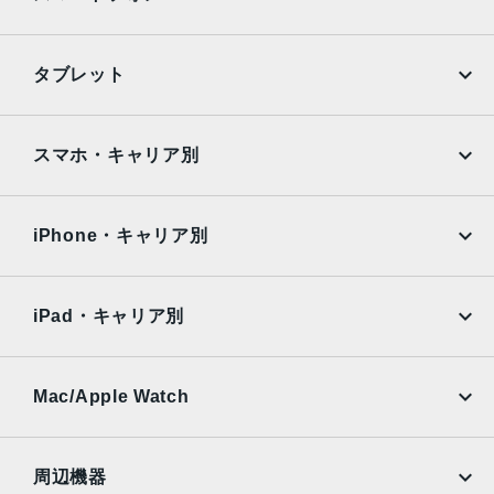
枚構成のレンズ、100% Focus Pixels12MPの2倍望遠（ク
アッドピクセルセンサーを活用）：48mm、ƒ/1.78絞り値、
第2世代のセンサーシフト光学式手ぶれ補正、7枚構成のレ
iPhone
Galaxy
タブレット
ンズ、100% Focus Pixels12MPの3倍望遠：77mm、ƒ/2.8
Google Pixel
Xperia
絞り値、光学式手ぶれ補正、6枚構成のレンズ3倍の光学ズ
ームイン、2倍の光学ズームアウト、6倍の光学ズームレン
iPad
iPad mini
AQUOS
Xiaomi
スマホ・キャリア別
ジ、最大15倍のデジタルズーム
iPad Air
iPad Pro
TrueDepthカメラ
OPPO
Android
docomo
au
12MPカメラƒ/1.9絞り値
Surface
Galaxy Tab
iPhone・キャリア別
SoftBank
楽天モバイル
生体認証
Xiaomi Tablet
docomo
au
TrueDepthカメラによる顔認識の有効化
Ymobile
SIMフリー
iPad・キャリア別
発売日
SoftBank
楽天モバイル
UQmobile
au
SoftBank
2022年9月16日
Ymobile
SIMフリー
Mac/Apple Watch
docomo
Wi-Fi
UQmobile
MacBook
MacBook Air
周辺機器