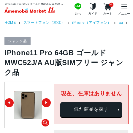
iPhone11 Pro 64GB ゴールド MWC52J/A AU版SIMフリー ジャンク品 | 中古スマホ販売のアメモバマーケット
0
アメモバマーケット
Line
ガイド
カート
メニュー
HOME
スマートフォン（本体）
iPhone（アイフォン）
au
i
ジャンク品
iPhone11 Pro 64GB ゴールド
MWC52J/A AU版SIMフリー ジャン
ク品
現在、在庫はありません
似た商品を探す