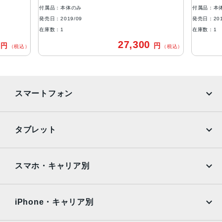
アウトカメラ
付属品：本体のみ
付属品：本
1,200万画素
発売日：2019/09
発売日：201
在庫数：1
在庫数：1
インカメラ
0
27,300
円
円
（税込）
（税込）
1,200万画素
生体認証
FaceID
スマートフォン
発売日
2019年9月20日
iPhone
Galaxy
タブレット
Google Pixel
Xperia
iPad
iPad mini
AQUOS
Xiaomi
スマホ・キャリア別
iPad Air
iPad Pro
OPPO
Android
docomo
au
Surface
Galaxy Tab
iPhone・キャリア別
SoftBank
楽天モバイル