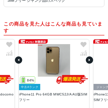
SIMフリー ジャンク品のスペック
チップ・プロセッサー
この商品を見た人はこんな商品も見ていま
A13 Bionicプロセッサ
す
カラー
シルバー、ゴールド、ミッドナイトグリーン、スペースグ
レイ
容量
64GB、256GB、512GB
サイズ・重さ
144.0×71.4×8.1mm ・188g
84%
液晶
中古Aランク
ジャン
 docomo
iPhone11 Pro 64GB MWC52J/A AU版SIM
iPhone1
5.8 インチSuper Retina XDRディスプレイ(2,436 x 1,125
フリー
SIMフ
ピクセル解像度）