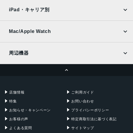
Xiaomi Tablet
docomo
au
Ymobile
SIMフリー
iPad・キャリア別
SoftBank
楽天モバイル
UQmobile
au
SoftBank
Ymobile
SIMフリー
Mac/Apple Watch
docomo
Wi-Fi
UQmobile
MacBook
MacBook Air
周辺機器
MacBook Pro
iMac
ページトップへ
Apple Pencil
Keyboard
Mac mini
Mac Studio
充電器
iPadケース
Mac Pro
Apple Watch
店舗情報
ご利用ガイド
特集
お問い合わせ
お知らせ・キャンペーン
プライバシーポリシー
お客様の声
特定商取引法に基づく表記
よくある質問
サイトマップ