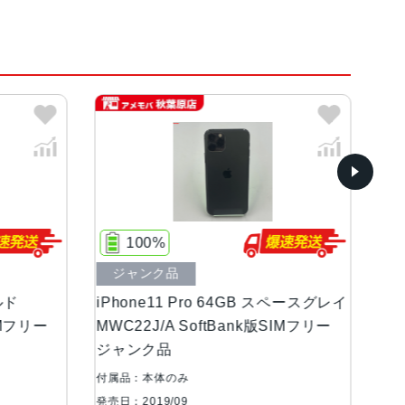
グリーン、スペースグレイ
ディスプレイ(2,436 x 1,125ピクセル解像度）
0%
70%
ンク品
中古Cランク
e11 Pro 64GB スペースグレイ
iPhone11 Pro 256G
J/A SoftBank版SIMフリー
イ MWC72J/A AU版SI
ク品
リ品
本体のみ
付属品：本体のみ
19/09
発売日：2019/09