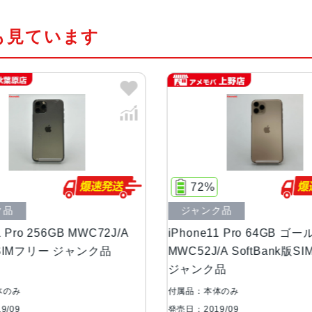
サー
も見ています
カラー
シルバー、ゴールド、ミッドナイト
容量
64GB、256GB、512GB
サイズ・重さ
144.0×71.4×8.1mm ・188g
液晶
5.8 インチSuper Retina XDR
72%
10
ジャンク品
ジャ
アウトカメラ
1,200万画素
J/A
iPhone11 Pro 64GB ゴールド
iPhon
MWC52J/A SoftBank版SIMフリー
MWC22
インカメラ
1,200万画素
ジャンク品
ジャン
生体認証
FaceID
付属品：本体のみ
付属品：
発売日：2019/09
発売日：20