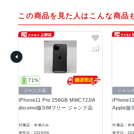
この商品を見た人はこんな商品
ジャンク品
ro 256GB MWC72J/A
iPhone11 Pro 256GB MWC72
SIMフリー ジャンク品
Apple版SIMフリー ジャンク品
み
付属品：本体のみ
発売日：2019/09