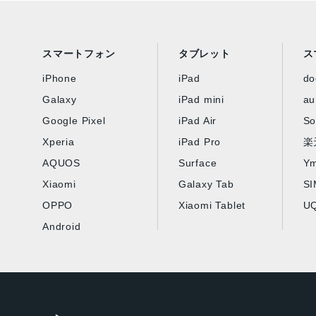
スマートフォン
タブレット
ス
iPhone
iPad
d
Galaxy
iPad mini
au
Google Pixel
iPad Air
So
Xperia
iPad Pro
楽
AQUOS
Surface
Ym
Xiaomi
Galaxy Tab
S
OPPO
Xiaomi Tablet
UQ
Android