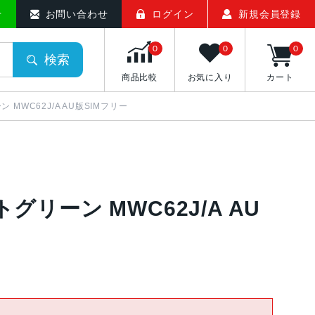
せ
お問い合わせ
ログイン
新規会員登録
0
0
0
検索
商品比較
お気に入り
カート
ーン MWC62J/A AU版SIMフリー
イトグリーン MWC62J/A AU