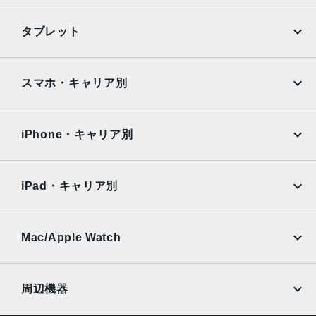
2019年9月20日
iPhone
Galaxy
タブレット
Google Pixel
Xperia
iPad
iPad mini
AQUOS
Xiaomi
スマホ・キャリア別
iPad Air
iPad Pro
OPPO
Android
docomo
au
Surface
Galaxy Tab
iPhone・キャリア別
SoftBank
楽天モバイル
Xiaomi Tablet
docomo
au
Ymobile
SIMフリー
iPad・キャリア別
SoftBank
楽天モバイル
UQmobile
au
SoftBank
Ymobile
SIMフリー
Mac/Apple Watch
docomo
Wi-Fi
UQmobile
MacBook
MacBook Air
周辺機器
MacBook Pro
iMac