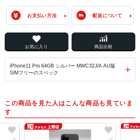
お支払い方法
配送について
お気に入り
商品比較
iPhone11 Pro 64GB シルバー MWC32J/A AU版
SIMフリーのスペック
チップ・プロセッサー
この商品を見た人はこんな商品も見ていま
A13 Bionicプロセッサ
す
カラー
シルバー、ゴールド、ミッドナイトグリーン、スペースグ
レイ