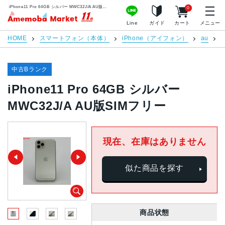
iPhone11 Pro 64GB シルバー MWC32J/A AU版SIMフリー | 中古スマホ販売のアメモバマーケット
0
アメモバマーケット
Line
ガイド
カート
メニュー
HOME
スマートフォン（本体）
iPhone（アイフォン）
au
i
中古Bランク
iPhone11 Pro 64GB シルバー
MWC32J/A AU版SIMフリー
現在、在庫はありません
似た商品を探す
商品状態