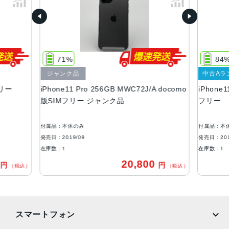
容量
64GB、256GB、512GB
サイズ・重さ
144.0×71.4×8.1mm ・188g
71%
84
液晶
ジャンク品
中古Aラ
フリー
iPhone11 Pro 256GB MWC72J/A docomo
iPhone1
5.8 インチSuper Retina XDRディスプレイ(2,436 x 1,125
版SIMフリー ジャンク品
フリー
ピクセル解像度）
アウトカメラ
付属品：本体のみ
付属品：本
1,200万画素
発売日：2019/09
発売日：201
在庫数：1
在庫数：1
インカメラ
0
20,800
円
円
（税込）
（税込）
1,200万画素
生体認証
FaceID
スマートフォン
発売日