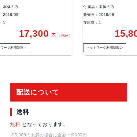
生体認証
FaceID
体のみ
付属品：本体のみ
9/09
発売日：2019/09
在庫数：1
発売日
2019年9月20日
17,300
15,80
円
（税込）
ク利用制限－
ネットワーク利用制限◯
配送について
送料
無料
となっております。
※5,000円未満の場合に全国一律600円