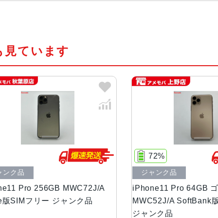
チップ・プロセッ
A13 Bionicプロセッサ
サー
も見ています
カラー
シルバー、ゴールド、ミッドナイト
容量
64GB、256GB、512GB
サイズ・重さ
144.0×71.4×8.1mm ・188g
液晶
5.8 インチSuper Retina XDR
72%
ク品
ジャンク品
アウトカメラ
1,200万画素
1 Pro 256GB MWC72J/A
iPhone11 Pro 64GB ゴー
版SIMフリー ジャンク品
MWC52J/A SoftBank版S
インカメラ
1,200万画素
ジャンク品