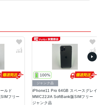
グリーン、スペースグレイ
ディスプレイ(2,436 x 1,125ピクセル解像度）
100%
ジャンク品
中
ルド
iPhone11 Pro 64GB スペースグレイ
iP
IMフリー
MWC22J/A SoftBank版SIMフリー
イ 
ジャンク品
リ