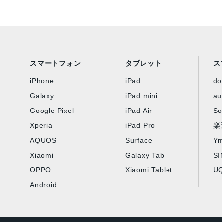
スマートフォン
タブレット
ス
iPhone
iPad
d
Galaxy
iPad mini
au
Google Pixel
iPad Air
So
Xperia
iPad Pro
楽
AQUOS
Surface
Ym
Xiaomi
Galaxy Tab
S
OPPO
Xiaomi Tablet
UQ
Android