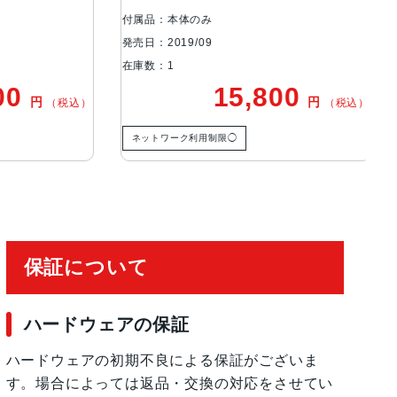
付属品：本体のみ
付属
発売日：2019/09
発売日
在庫数：1
在庫
0
15,800
円
円
（税込）
（税込）
ネットワーク利用制限◯
ネ
保証について
ハードウェアの保証
ハードウェアの初期不良による保証がございま
す。場合によっては返品・交換の対応をさせてい