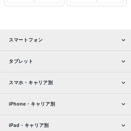
スマートフォン
iPhone
Galaxy
タブレット
Google Pixel
Xperia
iPad
iPad mini
AQUOS
Xiaomi
スマホ・キャリア別
iPad Air
iPad Pro
OPPO
Android
docomo
au
Surface
Galaxy Tab
iPhone・キャリア別
SoftBank
楽天モバイル
Xiaomi Tablet
docomo
au
Ymobile
SIMフリー
iPad・キャリア別