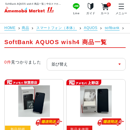
SoftBank AQUOS wish4 商品一覧 | 中古スマホ販売のアメモバマーケット
0
アメモバマーケット
Line
ガイド
カート
メニュー
HOME
商品
スマートフォン（本体）
AQUOS
softbank
A
SoftBank AQUOS wish4 商品一覧
0件
見つかりました
新品同様
新品未使用