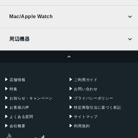
SoftBank
楽天モバイル
UQmobile
au
SoftBank
Ymobile
SIMフリー
Mac/Apple Watch
docomo
Wi-Fi
UQmobile
MacBook
MacBook Air
周辺機器
MacBook Pro
iMac
ページトップへ
Apple Pencil
Keyboard
Mac mini
Mac Studio
充電器
iPadケース
Mac Pro
Apple Watch
店舗情報
ご利用ガイド
特集
お問い合わせ
お知らせ・キャンペーン
プライバシーポリシー
お客様の声
特定商取引法に基づく表記
よくある質問
サイトマップ
会社概要
利用規約