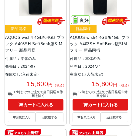
良好
新品同様
新品同様
AQUOS wish4 4GB/64GB ブラ
AQUOS wish4 4GB/64GB ブラ
ック A403SH SoftBank版SIM
ック A403SH SoftBank版SIM
フリー 新品同様
フリー 新品同様
付属品：本体のみ
付属品：本体のみ
発売日：2024/07
発売日：2024/07
在庫なし(入荷未定)
在庫なし(入荷未定)
15,800
15,800
円
円
（税込）
（税込）
17時までのご注文で当日発送※休
17時までのご注文で当日発送※休
日を除く
日を除く
カートに入れる
カートに入れる
お気に入り
比較する
お気に入り
比較する