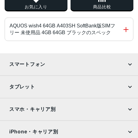
お気に入り
商品比較
AQUOS wish4 64GB A403SH SoftBank版SIMフ
リー 未使用品 4GB 64GB ブラックのスペック
CPU
MediaTekTMDimensity®700
スマートフォン
オクタコア 2.2GHz×2 + 2GHz×6
液晶
iPhone
Galaxy
タブレット
6.6インチ
Google Pixel
Xperia
サイズ
iPad
iPad mini
AQUOS
Xiaomi
スマホ・キャリア別
約H167mm × W76mm × D8.8mm
iPad Air
iPad Pro
OPPO
Android
重量
docomo
au
Surface
Galaxy Tab
iPhone・キャリア別
190g