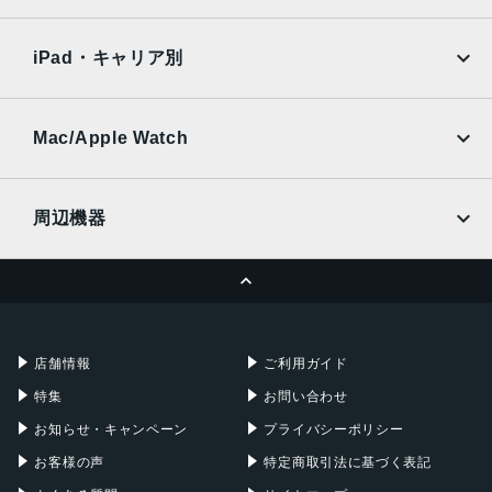
SoftBank
楽天モバイル
内蔵メモリ
Xiaomi Tablet
docomo
au
Ymobile
SIMフリー
RAM 4GB
iPad・キャリア別
ROM 64GB
SoftBank
楽天モバイル
UQmobile
アウトカメラ
au
SoftBank
Ymobile
SIMフリー
Mac/Apple Watch
5010万画素
docomo
Wi-Fi
UQmobile
インカメラ
MacBook
MacBook Air
周辺機器
800万画素
MacBook Pro
iMac
バッテリー容量
ページトップへ
Apple Pencil
Keyboard
Mac mini
Mac Studio
5000mAh
充電器
iPadケース
認証機能
Mac Pro
Apple Watch
店舗情報
ご利用ガイド
指紋認証
特集
お問い合わせ
顔認証
お知らせ・キャンペーン
プライバシーポリシー
発売日
お客様の声
特定商取引法に基づく表記
2024年7月4日