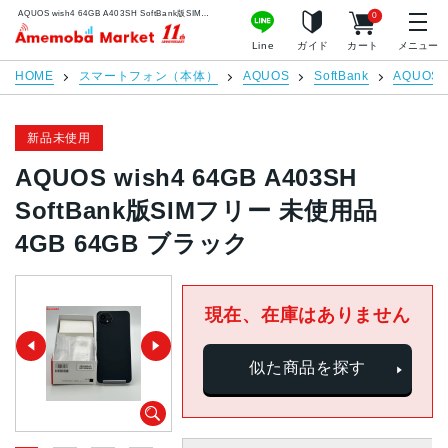
AQUOS wish4 64GB A403SH SoftBank版SIMフリー 未使用品 4GB 64GB ブラック | 中古スマホ販売のアメモバマーケット
0
アメモバマーケット
Line
ガイド
カート
メニュー
HOME
スマートフォン（本体）
AQUOS
SoftBank
AQUOS w
新品未使用
AQUOS wish4 64GB A403SH
SoftBank版SIMフリー 未使用品
4GB 64GB ブラック
現在、在庫はありません
似た商品を探す