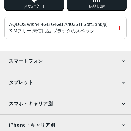
お気に入り
商品比較
AQUOS wish4 4GB 64GB A403SH SoftBank版
SIMフリー 未使用品 ブラックのスペック
CPU
MediaTekTMDimensity®700
スマートフォン
オクタコア 2.2GHz×2 + 2GHz×6
液晶
iPhone
Galaxy
タブレット
6.6インチ
Google Pixel
Xperia
サイズ
iPad
iPad mini
AQUOS
Xiaomi
スマホ・キャリア別
約H167mm × W76mm × D8.8mm
iPad Air
iPad Pro
OPPO
Android
重量
docomo
au
Surface
Galaxy Tab
iPhone・キャリア別
190g