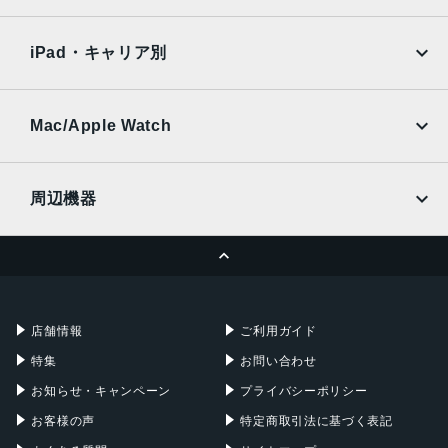
SoftBank
楽天モバイル
内蔵メモリ
Xiaomi Tablet
docomo
au
Ymobile
SIMフリー
RAM 4GB
iPad・キャリア別
ROM 64GB
SoftBank
楽天モバイル
UQmobile
アウトカメラ
au
SoftBank
Ymobile
SIMフリー
Mac/Apple Watch
5010万画素
docomo
Wi-Fi
UQmobile
インカメラ
MacBook
MacBook Air
周辺機器
800万画素
MacBook Pro
iMac
バッテリー容量
ページトップへ
Apple Pencil
Keyboard
Mac mini
Mac Studio
5000mAh
充電器
iPadケース
認証機能
Mac Pro
Apple Watch
店舗情報
ご利用ガイド
指紋認証
特集
お問い合わせ
顔認証
お知らせ・キャンペーン
プライバシーポリシー
発売日
お客様の声
特定商取引法に基づく表記
2024年7月4日