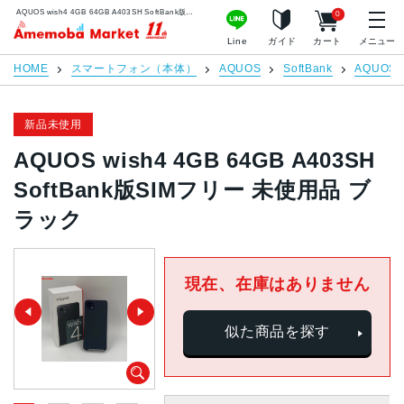
AQUOS wish4 4GB 64GB A403SH SoftBank版SIMフリー 未使用品 ブラック | 中古スマホ販売のアメモバマーケット
0
アメモバマーケット
Line
ガイド
カート
メニュー
HOME
スマートフォン（本体）
AQUOS
SoftBank
AQUOS w
新品未使用
AQUOS wish4 4GB 64GB A403SH
SoftBank版SIMフリー 未使用品 ブ
ラック
現在、在庫はありません
似た商品を探す