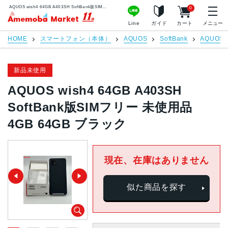
AQUOS wish4 64GB A403SH SoftBank版SIMフリー 未使用品 4GB 64GB ブラック | 中古スマホ販売のアメモバマーケット
0
アメモバマーケット
Line
ガイド
カート
メニュー
HOME
スマートフォン（本体）
AQUOS
SoftBank
AQUOS w
新品未使用
AQUOS wish4 64GB A403SH
SoftBank版SIMフリー 未使用品
4GB 64GB ブラック
現在、在庫はありません
似た商品を探す