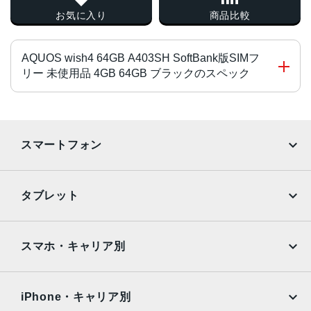
お気に入り
商品比較
AQUOS wish4 64GB A403SH SoftBank版SIMフ
リー 未使用品 4GB 64GB ブラックのスペック
CPU
MediaTekTMDimensity®700
スマートフォン
オクタコア 2.2GHz×2 + 2GHz×6
液晶
iPhone
Galaxy
タブレット
6.6インチ
Google Pixel
Xperia
サイズ
iPad
iPad mini
AQUOS
Xiaomi
スマホ・キャリア別
約H167mm × W76mm × D8.8mm
iPad Air
iPad Pro
OPPO
Android
重量
docomo
au
Surface
Galaxy Tab
iPhone・キャリア別
190g