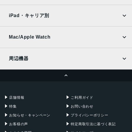
SoftBank
楽天モバイル
内蔵メモリ
Xiaomi Tablet
docomo
au
Ymobile
SIMフリー
RAM 4GB
iPad・キャリア別
ROM 64GB
SoftBank
楽天モバイル
UQmobile
アウトカメラ
au
SoftBank
Ymobile
SIMフリー
Mac/Apple Watch
5010万画素
docomo
Wi-Fi
UQmobile
インカメラ
MacBook
MacBook Air
周辺機器
800万画素
MacBook Pro
iMac
バッテリー容量
ページトップへ
Apple Pencil
Keyboard
Mac mini
Mac Studio
5000mAh
充電器
iPadケース
認証機能
Mac Pro
Apple Watch
店舗情報
ご利用ガイド
指紋認証
特集
お問い合わせ
顔認証
お知らせ・キャンペーン
プライバシーポリシー
発売日
お客様の声
特定商取引法に基づく表記
2024年7月4日