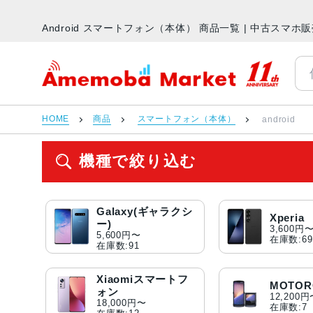
Android スマートフォン（本体） 商品一覧 | 中古スマ
アメモバマーケット
HOME
商品
スマートフォン（本体）
android
機種で絞り込む
Galaxy(ギャラクシ
Xperia
ー)
3,600円
5,600円〜
在庫数:69
在庫数:91
Xiaomiスマートフ
MOTOR
ォン
12,200
18,000円〜
在庫数:7