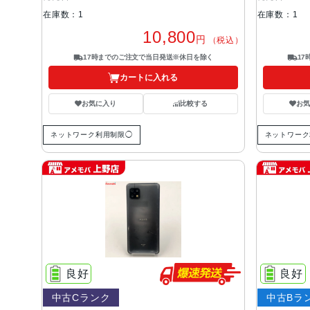
在庫数：1
在庫数：1
10,800
円
（税込）
17時までのご注文で当日発送※休日を除く
1
カートに入れる
お気に入り
比較する
お
ネットワーク利用制限◯
ネットワーク
良好
良好
中古Cランク
中古Bラ