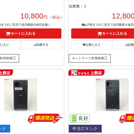
在庫数：1
10,800
12,80
円
（税込）
7時までのご注文で当日発送※休日を除く
17時までのご注文で当日発送※休日
カートに入れる
カートに入れる
気に入り
比較する
お気に入り
比較
利用制限◯
ネットワーク利用制限◯
良好
ンク
中古Cランク