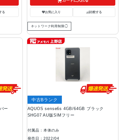
カートに入れる
する
お気に入り
比較する
ネットワーク利用制限◯
中古Bランク
ルバー
AQUOS sense6s 4GB/64GB ブラック
SHG07 AU版SIMフリー
付属品：本体のみ
発売日：2022/04