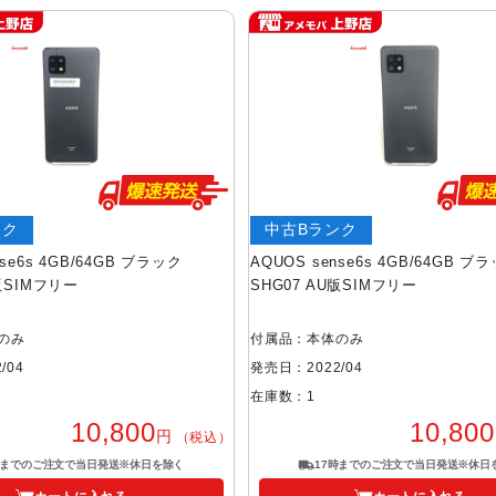
ンク
中古Bランク
nse6s 4GB/64GB ブラック
AQUOS sense6s 4GB/64GB ブ
U版SIMフリー
SHG07 AU版SIMフリー
のみ
付属品：本体のみ
/04
発売日：2022/04
在庫数：1
10,800
10,800
円
（税込）
時までのご注文で当日発送※休日を除く
17時までのご注文で当日発送※休日