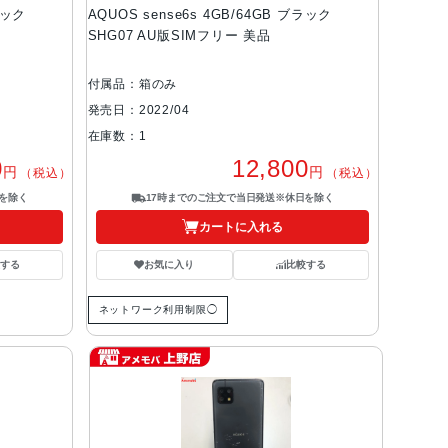
ラック
AQUOS sense6s 4GB/64GB ブラック
SHG07 AU版SIMフリー 美品
付属品：箱のみ
発売日：2022/04
在庫数：1
0
12,800
円
円
（税込）
（税込）
を除く
17時までのご注文で当日発送※休日を除く
カートに入れる
する
お気に入り
比較する
ネットワーク利用制限◯