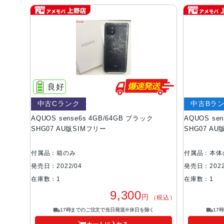
良好
中古Cランク
中古Bラ
AQUOS sense6s 4GB/64GB ブラック
AQUOS se
SHG07 AU版SIMフリー
SHG07 A
付属品：箱のみ
付属品：本体
発売日：2022/04
発売日：2022
在庫数：1
在庫数：1
9,300
円
（税込）
17時までのご注文で当日発送※休日を除く
17