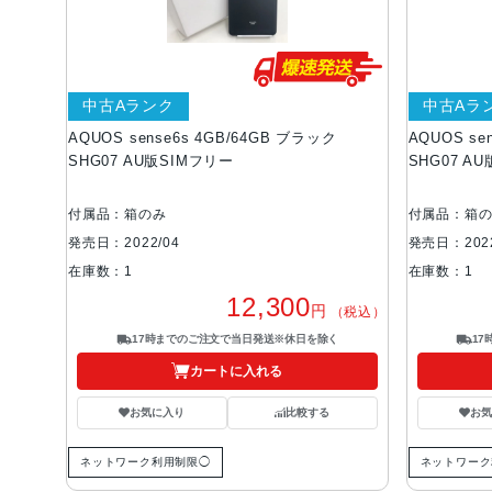
中古Aランク
中古Aラ
AQUOS sense6s 4GB/64GB ブラック
AQUOS se
SHG07 AU版SIMフリー
SHG07 A
付属品：箱のみ
付属品：箱
発売日：2022/04
発売日：2022
在庫数：1
在庫数：1
12,300
円
（税込）
17時までのご注文で当日発送※休日を除く
1
カートに入れる
お気に入り
比較する
お
ネットワーク利用制限◯
ネットワーク