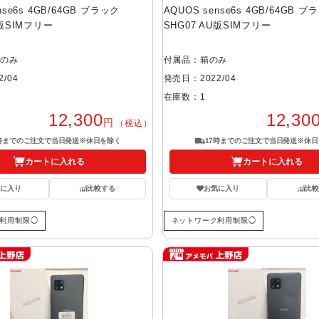
nse6s 4GB/64GB ブラック
AQUOS sense6s 4GB/64GB ブ
U版SIMフリー
SHG07 AU版SIMフリー
体のみ
付属品：箱のみ
/04
発売日：2022/04
在庫数：1
12,300
12,30
円
（税込）
7時までのご注文で当日発送※休日を除く
17時までのご注文で当日発送※休日
カートに入れる
カートに入れる
気に入り
比較する
お気に入り
比較
利用制限◯
ネットワーク利用制限◯