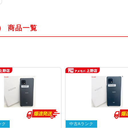
体） 商品一覧
ンク
中古Aランク