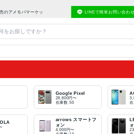
ホ販売のアメモバマーケット
LINEで簡単お問い合わ
Google Pixel
A
〜
28,800円〜
3
在庫数:50
在
arrows スマートフ
L
OLA
ォン
円〜
4,000円〜
2