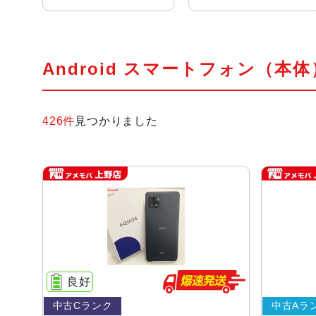
Android スマートフォン（本
426件
見つかりました
良好
中古Cランク
中古Aラ