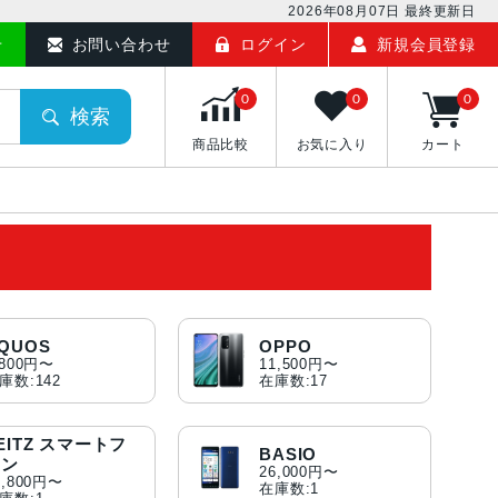
2026年08月07日
最終更新日
せ
お問い合わせ
ログイン
新規会員登録
0
0
0
検索
商品比較
お気に入り
カート
QUOS
OPPO
,800円〜
11,500円〜
庫数:142
在庫数:17
EITZ スマートフ
BASIO
ォン
26,000円〜
3,800円〜
在庫数:1