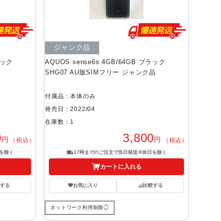
ジャンク品
ラック
AQUOS sense6s 4GB/64GB ブラック
SHG07 AU版SIMフリー ジャンク品
付属品：本体のみ
発売日：2022/04
在庫数：1
0
3,800
円
円
（税込）
（税込）
を除く
17時までのご注文で当日発送※休日を除く
カートに入れる
する
お気に入り
比較する
ネットワーク利用制限◯