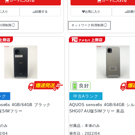
カートに入れる
カートに入れる
に入り
比較する
お気に入り
比較
利用制限◯
ネットワーク利用制限◯
良好
ンク
中古Aランク
nse6s 4GB/64GB ブラック
AQUOS sense6s 4GB/64GB シ
U版SIMフリー
SHG07 AU版SIMフリー 美品
体のみ
付属品：本体のみ
/04
発売日：2022/04