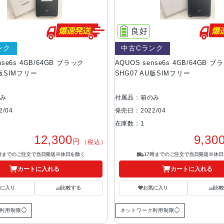
良好
ンク
中古Cランク
nse6s 4GB/64GB ブラック
AQUOS sense6s 4GB/64GB ブ
U版SIMフリー
SHG07 AU版SIMフリー
のみ
付属品：箱のみ
/04
発売日：2022/04
在庫数：1
12,300
9,30
円
（税込）
7時までのご注文で当日発送※休日を除く
17時までのご注文で当日発送※休日
カートに入れる
カートに入れる
気に入り
比較する
お気に入り
比較
利用制限◯
ネットワーク利用制限◯