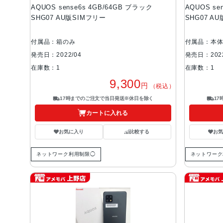
AQUOS sense6s 4GB/64GB ブラック
AQUOS se
SHG07 AU版SIMフリー
SHG07 A
付属品：箱のみ
付属品：本
発売日：2022/04
発売日：2022
在庫数：1
在庫数：1
9,300
円
（税込）
17時までのご注文で当日発送※休日を除く
1
カートに入れる
お気に入り
比較する
お
ネットワーク利用制限◯
ネットワーク