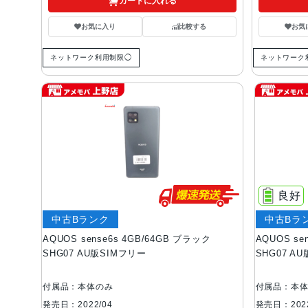
カートに入れる
お気に入り
比較する
お気
ネットワーク利用制限◯
ネットワーク
良好
中古Bランク
中古Bラ
AQUOS sense6s 4GB/64GB ブラック
AQUOS se
SHG07 AU版SIMフリー
SHG07 A
付属品：本体のみ
付属品：本
発売日：2022/04
発売日：2022