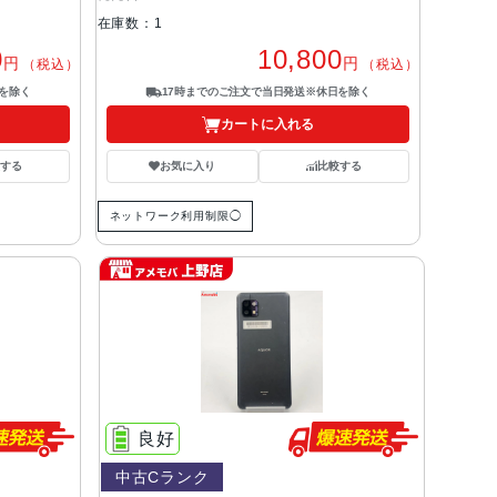
在庫数：1
0
10,800
円
円
（税込）
（税込）
を除く
17時までのご注文で当日発送※休日を除く
カートに入れる
する
お気に入り
比較する
ネットワーク利用制限◯
良好
中古Cランク