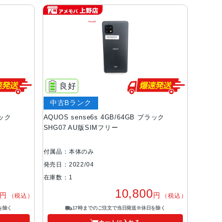
良好
中古Bランク
ラック
AQUOS sense6s 4GB/64GB ブラック
SHG07 AU版SIMフリー
付属品：本体のみ
発売日：2022/04
在庫数：1
10,800
円
円
（税込）
（税込）
を除く
17時までのご注文で当日発送※休日を除く